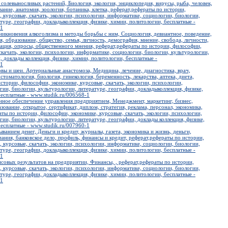
солевыносливых растений, Биология, экология, энциклопедия, вирусы, рыба, человек,
вание, анатомия, зоология, ботаника, клетка, реферат,рефераты по истории,
 курсовые, скачать, экологии, психологии, информатике, социологии, биологии,
туре, географии, докладыколлекция, физике, химии, политологии, бесплатные -
-1
никновения алкоголизма и методы борьбы с ним, Социология, девиантное, поведение,
, образование, общество, семья, личность, демография, мнение, свобода, личности,
кация, опросы, общественного мнения, реферат,рефераты по истории, философии,
скачать, экологии, психологии, информатике, социологии, биологии, культурологии,
, доклады коллекция, физике, химии, политологии, бесплатные -
-1
вы и шеи. Артериальные анастомоза, Медицина, лечение, диагностика, врач,
 стоматология, биология, гинекология, беременность, лекарства, аптека, диета,
стории, философии, экономике, курсовые, скачать, экологии, психологии,
ии, биологии, культурологии, литературе, географии, докладыколлекция, физике,
есплатные - www.studik.ru/006568-1
ное обеспечение управления предприятием, Менеджмент, маркетинг, бизнес,
зование, открытое, сертификат, диплом, стратегия, реклама, персонал, экономика,
ты по истории, философии, экономике, курсовые, скачать, экологии, психологии,
ии, биологии, культурологии, литературе, географии, доклады коллекция, физике,
есплатные - www.studik.ru/007960-1
ыванием денег, Деньги и кредит, журналы, газета, экономика и жизнь, деньги,
пания, банковское дело, профиль, финансы и кредит, реферат,рефераты по истории,
 курсовые, скачать, экологии, психологии, информатике, социологии, биологии,
туре, географии, докладыколлекция, физике, химии, политологии, бесплатные -
-1
совых результатов на предприятии, Финансы, , реферат,рефераты по истории,
 курсовые, скачать, экологии, психологии, информатике, социологии, биологии,
туре, географии, докладыколлекция, физике, химии, политологии, бесплатные -
-1