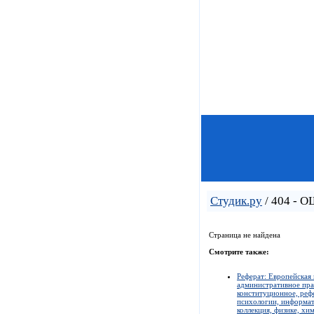
Студик.ру
/ 404 - 
Страница не найдена
Смотрите также:
Реферат: Европейская
административное пра
конституционное, рефе
психологии, информат
коллекция, физике, хи