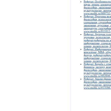
Реферат: Особенности 
наука, птицы, клониро
философии, экономике,
культурологии, литера
www.studik.ru/000732
Реферат: Причины воз
философия, психология
социальная, стратифи
экономике, курсовые, 
литературе, географии
www.studik.ru/011012
Реферат: Артерии голо
здоровье, психология,
реферат,рефераты по и
информатике, социолог
химии, политологии, б
Реферат: Информацион
консалтинг, MBA, обра
форум, реферат,рефера
информатике, социолог
химии, политологии, б
Реферат: Борьба с отм
финансы, эксперт, ком
философии, экономике,
культурологии, литера
www.studik.ru/002848
Реферат: Анализ финан
философии, экономике,
культурологии, литера
www.studik.ru/013188