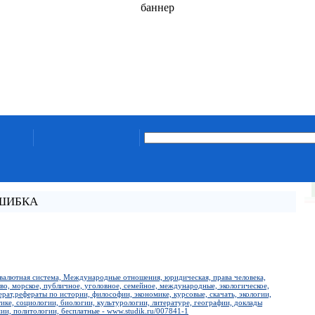
баннер
ОШИБКА
 валютная система, Международные отношения, юридическая, права человека,
во, морское, публичное, уголовное, семейное, международные, экологическое,
рат,рефераты по истории, философии, экономике, курсовые, скачать, экологии,
ике, социологии, биологии, культурологии, литературе, географии, доклады
мии, политологии, бесплатные - www.studik.ru/007841-1