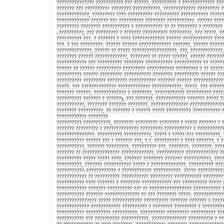
??????????????? ??????????? ??? ??????, ?????????? ? ????????????? ???
??????? ??? ?????????? ???????? ???????????, ????????????? ????????? ?
?????????????, ????????? ???? ?????????? ?????????? ??????????? ?????
????????????? ??????? ??? ?????????? ???????? ???????????. ?????? ????
????????? ???????? ??????????? ? ??????????? ?? ?? ???????? ? ???????? 
-??????????, ??? ????????? ? ??????? ?????????? ?????????, ??? ?????, ?
?????????? ???. ? ??????? ? ???? ????????????? ?????? ???????????? ???
???. ? ??? ?????????: ?????? ?????? ????????????? ???????, ?????? ?????
??????????????, ?????? ?? ????? ??????????????????, ???, ?????????????,
???????? ?????? ?????????????, ???????? ?? ????? ??????, ?????? ??????
???????????? ??? ?????????? ???????? ??????????? ??????????? ?? ??????
?????? ?? ?????? ?????????? ????????? ??????????? ????????? ? ?? ?????
?????????? ?????? ????????? ??????????? ???????? ?????????? ?????? ???
?????????? ????????? ???????? ??????????? ??????? ?????? ????????????
?????. ??? ?????????????? ????????????? ????????????, ?????, ??? ??????
??????? ??????, ????????????? ? ????????, ???????????? ?????????? ????
?????????? ??????? ? ??????), ??? ???????, ???????????? ??????? ????? ?
???????????, ???????? ??????? ????????, ??????????????? ??????????????
???????? ??????????, ?? ??????? ? ?????? ????? ?????????? ??????????? 
???????????? ????????
?????????? ???????????, ???????? ????????? ???????? ? ????? ??????? ? 
??????? ????????? ? ?????????????? ????????? ??????????? ? ???????????
???????????????: ?????????? ???????????, ????? ? ????? ??? ??????????, 
??????????? ?????? ??? ? ??????? ???, ?.?. ?????????? ? ???? ???????, ? 
???????????, ??????? ?????????, ?????????? ???, ????????, ????????, ???
??????? ?? ??????????????? ?????????????, ??????????? ????????????? ??
?????????? ????? ????? ????, ??????? ???????? ??????? ???????????, ???
??????????, ??????? ??????????? ????? ? ??????????????, ?????????? ???
???????????-???????????? ? ???????????? ???????????. ????? ???????????
???????????? ?? ?????????? ??????????? ????????? ??????????? ????????
??????????? ???? ??????? ? ???????? ???????????? ??? ?????????? ????? 
???????????? ??????? ?????????? ??? ?? ????????????????? ??????????? 
??????????? ??????? ?????????????? ?? ??? ???????? ?????: ????????????
???????????????? ????? ???????????? ?????????? ??????? ??????? ? ?????
????????????? ???????????? ?????????? ? ???????? ????????? ? ????????
??????????? ?????????? ??????????; ?????????? ????????? ?????????? ???
??????????? ??? ?????????? ???????????, ?????????????? ?????????? ? ??