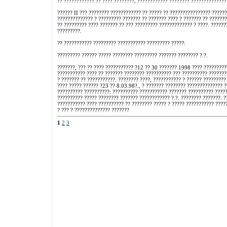
?? ???????????? ?? ???? ????????, ???????????? ???????? ??????????????
?????? II ??? ???????? ???????????? ?? ????? ?? ???????????????? ??????
?????????????? ? ????????? ??????? ?? ??????? ???? ? ??????? ?? ??????
?? ????????? ???? ??????? ?? ??? ????????? ????????????? ? ????. ?????
?????????.
?? ??????????? ????????? ??????????? ????????? ?????:
????????? ?????? ????? ???????? ????????? ??????? ???????? ?.?.
???????, ??? ?? ???? ??????????? ?12 ?? 30 ??????? 1998 ???? ?????????
??????????? ???? ?? ??????? ???????? ?????????? ??? ?????????? ????????
? ??????? ?? ???????????. ???????? ????, ??????????? ? ?????? ?????????
???? ????? ?????? ?23 ?? 8.03.98?., ? ??????? ???????? ?????????????? 
?????????? ??????????: ?????????? ??????????? ??????? ?????????? ??????
?????????? ????? ???????? ??????? ???????????? ?.?. ???????? ???????. ??
??????????? ???? ?????????? ?? ???????? ????? ? ????? ??????????? ????
? ??? ? ?????????????? ???????
1
2
3