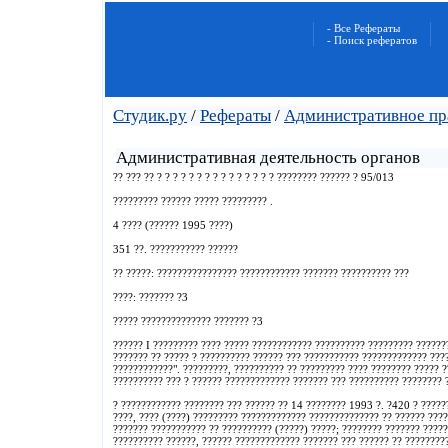
- Все Рефераты
- Поиск рефератов
Студик.ру
/
Рефераты
/
Административное пр
Административная деятельность органов
?? ??? ?? ? ? ? ? ? ? ? ? ? ? ? ? ? ? ? ???????? ?????? ? 95/013
????????? ?????? ????? ????????? .
4 ???? (?????? 1995 ????)
351 ??. ??????????? ??????
?? ?????: ???????????????? ???????????? ??????? ?????????? ???
????: ??????? ?3
????? ?????????????? ??????? ?3
?????? I ????????? ???? ????? ???????????? ?????????? ????????? ??????
??????? ?? ????? ? ?????????? ?????? ??? ??????????? ????????????? ????
????????????". ?????????, ?????????? ?? ????????? ???? ???????? ????? 
?????????? ??? ? ?????? ????????????? ??????? ??? ?????????? ???????? 
? ???????????? ???????? ??? ?????? ?? 14 ???????? 1993 ?. ?420 ? ?????
????, ???? (????) ????????? ????????????? ?????????????? ?? ?????? ???
??????? ??????????? ?? ?????????? (?????) ?????; ???????? ??????? ????
?????????? ??????, ?????? ????????????? ??????? ??? ?????? ?? ????????