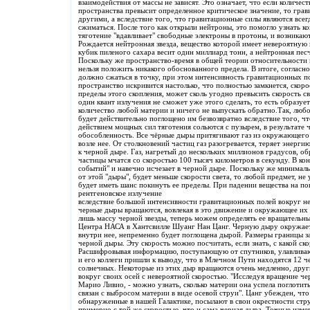
взаимодействия от массы не зависят. Это означает, что если количес
пространства превысит определенное критическое значение, то гра
другими, а вследствие того, что гравитационные силы являются всег
сжиматься. После того как открыли нейтроны, это помогло узнать к
тяготение "вдавливает" свободные электроны в протоны, и возникаю
Рождается нейтронная звезда, вещество которой имеет невероятную 
кубик пиленого сахара весит один миллиард тонн, а нейтронная пес
Поскольку же пространство-время в общей теории относительности
нельзя положить никакого обоснованного предела. В итоге, согласно
должно сжаться в точку, при этом интенсивность гравитационных по
пространство искривится настолько, что полностью замкнется, скор
пределы этого скопления, может сколь угодно превысить скорость све
один квант излучения не сможет уже этого сделать, то есть образуе
количество любой материи и ничего не выпускать обратно.Так, любо
будет действительно поглощено им безвозвратно вследствие того, ч
действием мощных сил тяготения сольются с пузырем, в результате 
обособленность. Все чёрные дыры притягивают газ из окружающего п
возле нее. От столкновений частиц газ разогревается, теряет энерги
к черной дыре. Газ, нагретый до нескольких миллионов градусов, о
частицы мчатся со скоростью 100 тысяч километров в секунду. В кон
событий" и навечно исчезает в черной дыре. Поскольку же минималь
от этой "дыры", будет меньше скорости света, то любой предмет, не
будет иметь шанс покинуть ее пределы. При падении вещества на п
рентгеновское излучение
вследствие большой интенсивности гравитационных полей вокруг нег
черные дыры вращаются, вовлекая в это движение и окружающее их 
лишь массу черной звезды, теперь можем определять ее вращательны
Центра НАСА в Хантсвилле Шуанг Нан Цанг. Черную дыру окружает 
внутри нее, непременно будет поглощена дырой. Размеры границы за
черной дыры. Эту скорость можно посчитать, если знать, с какой ск
Расшифровывая информацию, поступающую от спутников, улавливаю
и его коллеги пришли к выводу, что в Млечном Пути находятся 12 ч
солнечных. Некоторые из этих дыр вращаются очень медленно, друг
вокруг своих осей с невероятной скоростью. "Исследуя вращение че
Марио Ливио, - можно узнать, сколько материи она успела поглотит
связан с выбросом материи в виде осевой струи". Цанг убежден, чт
обнаруженные в нашей Галактике, посылают в свои окрестности ст
примерно с той же скоростью, что и сама черная дыра. Точные изме