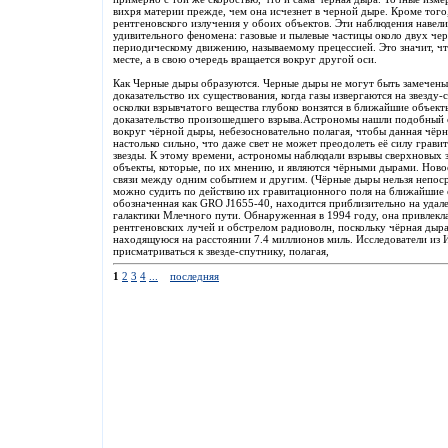
вихря материи прежде, чем она исчезнет в черной дыре. Кроме тог
рентгеновского излучения у обоих объектов. Эти наблюдения навели 
удивительного феномена: газовые и пылевые частицы около двух че
периодическому движению, называемому прецессией. Это значит, чт
месте, а в свою очередь вращается вокруг другой оси.
Как Черные дыры образуются. Черные дыры не могут быть замечены
доказательство их существования, когда газы извергаются на звезду
осколки взрывчатого вещества глубоко вонзятся в ближайшие объект
доказательство произошедшего взрыва.Астрономы нашли подобный от
вокруг чёрной дыры, небезосновательно полагая, чтобы данная чёрн
настолько сильно, что даже свет не может преодолеть её силу гравит
звезды. К этому времени, астрономы наблюдали взрывы сверхновых 
объекты, которые, по их мнению, и являются чёрными дырами. Новое
связи между одним событием и другим. (Чёрные дыры нельзя непоср
можно судить по действию их гравитационного поля на ближайшие о
обозначенная как GRO J1655-40, находится приблизительно на удале
галактики Млечного пути. Обнаруженная в 1994 году, она привлек
рентгеновских лучей и обстрелом радиоволн, поскольку чёрная дыра 
находящуюся на расстоянии 7.4 миллионов миль. Исследователи из
присматриваться к звезде-спутнику, полагая,
1
2
3
4
...
последняя