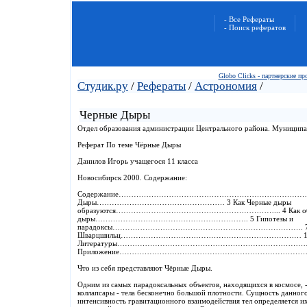
- Все Рефераты
- Поиск рефератов
Globo Clicks - партнерские п
Студик.ру
/
Рефераты
/
Астрономия
/
Черные Дыры
Отдел образования администрации Центрального района. Муниципа
Реферат По теме Чёрные Дыры
Данилов Игорь учащегося 11 класса
Новосибирск 2000. Содержание:
Содержание……………………………………………………………………………… 2 
Дыры…………………………………………… 3 Как Черные дыры
образуются………………………………………………………... 4 Как обна
дыры……………………………………………………. 5 Гипотезы и
парадоксы…………………………………………………………………. 7 Ур
Шварцшильц……………………………………………………………… 10 
Литературы…………………………………………………………………….
Приложение………………………………………………………………
Что из себя представляют Чёрные Дыры.
Одним из самых парадоксальных объектов, находящихся в космосе, -
коллапсары - тела бесконечно большой плотности. Сущность данного
интенсивность гравитационного взаимодействия тел определяется их