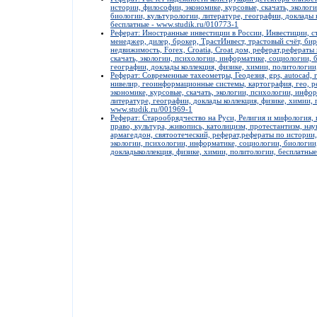
истории, философии, экономике, курсовые, скачать, эколог
биологии, культурологии, литературе, географии, доклады 
бесплатные - www.studik.ru/010773-1
Реферат: Иностранные инвестиции в России, Инвестиции, ст
менеджер, дилер, брокер, ТрастИнвест, трастовый счёт, би
недвижимость, Forex, Croatia, Croat дом, реферат,рефераты
скачать, экологии, психологии, информатике, социологии, 
географии, доклады коллекция, физике, химии, политологии
Реферат: Современные тахеометры, Геодезия, gps, autocad, 
нивелир, геоинформационные системы, картография, гео, р
экономике, курсовые, скачать, экологии, психологии, инфо
литературе, географии, доклады коллекция, физике, химии, 
www.studik.ru/001969-1
Реферат: Старообрядчество на Руси, Религия и мифология, 
право, культура, живопись, католицизм, протестантизм, нау
армагеддон, святоотеческий, реферат,рефераты по истории,
экологии, психологии, информатике, социологии, биологии,
докладыколлекция, физике, химии, политологии, бесплатные