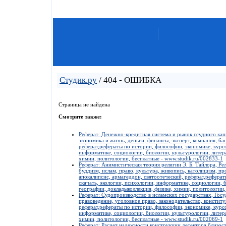
Студик.ру
/ 404 - ОШИБКА
Страница не найдена
Смотрите также:
Реферат: Денежно-кредитная система и рынок ссудного капи
экономика и жизнь, деньги, финансы, эксперт, компания, ба
реферат,рефераты по истории, философии, экономике, курсо
информатике, социологии, биологии, культурологии, литера
химии, политологии, бесплатные - www.studik.ru/002833-1
Реферат: Анимистическая теория религии Э. Б. Тайлора, Ре
буддизм, ислам, право, культура, живопись, католицизм, пр
апокалипсис, армагеддон, святоотеческий, реферат,реферат
скачать, экологии, психологии, информатике, социологии, 
географии, докладыколлекция, физике, химии, политологии,
Реферат: Судопроизводство в исламских государствах, Госу
правоведение, уголовное право, законодательство, консти
реферат,рефераты по истории, философии, экономике, курсо
информатике, социологии, биологии, культурологии, литера
химии, политологии, бесплатные - www.studik.ru/002069-1
Реферат: Расчет надежности конструкции детектора близост