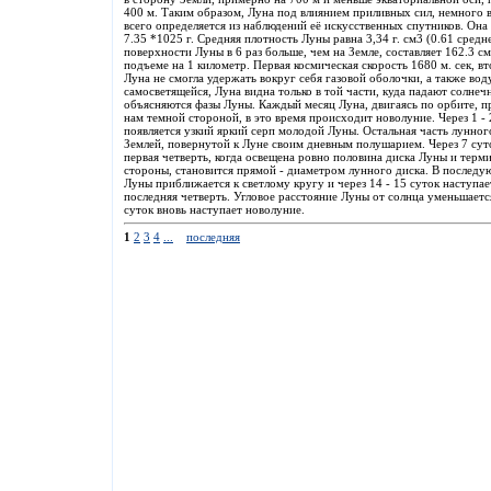
400 м. Таким образом, Луна под влиянием приливных сил, немного 
всего определяется из наблюдений её искусственных спутников. Она 
7.35 *1025 г. Средняя плотность Луны равна 3,34 г. см3 (0.61 сред
поверхности Луны в 6 раз больше, чем на Земле, составляет 162.3 см
подъеме на 1 километр. Первая космическая скорость 1680 м. сек, в
Луна не смогла удержать вокруг себя газовой оболочки, а также вод
самосветящейся, Луна видна только в той части, куда падают солне
объясняются фазы Луны. Каждый месяц Луна, двигаясь по орбите, 
нам темной стороной, в это время происходит новолуние. Через 1 - 
появляется узкий яркий серп молодой Луны. Остальная часть лунного
Землей, повернутой к Луне своим дневным полушарием. Через 7 сут
первая четверть, когда освещена ровно половина диска Луны и терми
стороны, становится прямой - диаметром лунного диска. В последу
Луны приближается к светлому кругу и через 14 - 15 суток наступае
последняя четверть. Угловое расстояние Луны от солнца уменьшается
суток вновь наступает новолуние.
1
2
3
4
...
последняя