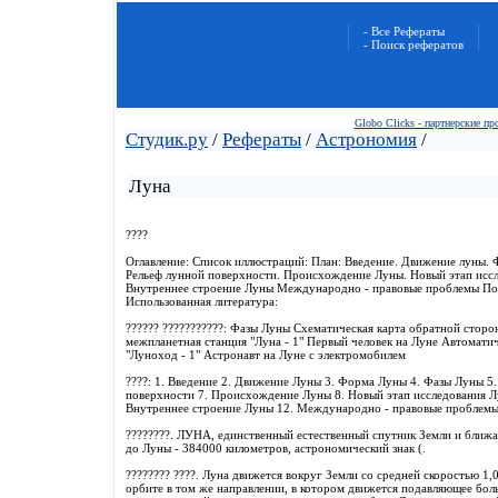
- Все Рефераты
- Поиск рефератов
Globo Clicks - партнерские п
Студик.ру
/
Рефераты
/
Астрономия
/
Луна
????
Оглавление: Список иллюстраций: План: Введение. Движение луны.
Рельеф лунной поверхности. Происхождение Луны. Новый этап иссл
Внутреннее строение Луны Международно - правовые проблемы По
Использованная литература:
?????? ???????????: Фазы Луны Схематическая карта обратной стор
межпланетная станция "Луна - 1" Первый человек на Луне Автоматич
"Луноход - 1" Астронавт на Луне с электромобилем
????: 1. Введение 2. Движение Луны 3. Форма Луны 4. Фазы Луны 5
поверхности 7. Происхождение Луны 8. Новый этап исследования Лу
Внутреннее строение Луны 12. Международно - правовые проблем
????????. ЛУНА, единственный естественный спутник Земли и ближай
до Луны - 384000 километров, астрономический знак (.
???????? ????. Луна движется вокруг Земли со средней скоростью 1,
орбите в том же направлении, в котором движется подавляющее бол