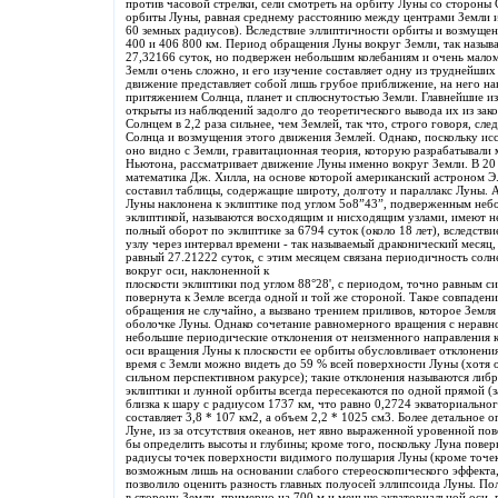
против часовой стрелки, сели смотреть на орбиту Луны со стороны
орбиты Луны, равная среднему расстоянию между центрами Земли и
60 земных радиусов). Вследствие эллиптичности орбиты и возмущен
400 и 406 800 км. Период обращения Луны вокруг Земли, так назыв
27,32166 суток, но подвержен небольшим колебаниям и очень мал
Земли очень сложно, и его изучение составляет одну из труднейших
движение представляет собой лишь грубое приближение, на него н
притяжением Солнца, планет и сплюснутостью Земли. Главнейшие из
открыты из наблюдений задолго до теоретического вывода их из за
Солнцем в 2,2 раза сильнее, чем Землей, так что, строго говоря, с
Солнца и возмущения этого движения Землей. Однако, поскольку ис
оно видно с Земли, гравитационная теория, которую разрабатывали
Ньютона, рассматривает движение Луны именно вокруг Земли. В 20 
математика Дж. Хилла, на основе которой американский астроном Э.
составил таблицы, содержащие широту, долготу и параллакс Луны. 
Луны наклонена к эклиптике под углом 5о8”43”, подверженным неб
эклиптикой, называются восходящим и нисходящим узлами, имеют 
полный оборот по эклиптике за 6794 суток (около 18 лет), вследств
узлу через интервал времени - так называемый драконический месяц,
равный 27.21222 суток, с этим месяцем связана периодичность сол
вокруг оси, наклоненной к
плоскости эклиптики под углом 88°28', с периодом, точно равным си
повернута к Земле всегда одной и той же стороной. Такое совпаден
обращения не случайно, а вызвано трением приливов, которое Земля
оболочке Луны. Однако сочетание равномерного вращения с нерав
небольшие периодические отклонения от неизменного направления к 
оси вращения Луны к плоскости ее орбиты обусловливает отклонения 
время с Земли можно видеть до 59 % всей поверхности Луны (хотя о
сильном перспективном ракурсе); такие отклонения называются либ
эклиптики и лунной орбиты всегда пересекаются по одной прямой (з
близка к шару с радиусом 1737 км, что равно 0,2724 экваториальн
составляет 3,8 * 107 км2, а объем 2,2 * 1025 см3. Более детальное
Луне, из за отсутствия океанов, нет явно выраженной уровенной п
бы определить высоты и глубины; кроме того, поскольку Луна повер
радиусы точек поверхности видимого полушария Луны (кроме точек
возможным лишь на основании слабого стереоскопического эффекта
позволило оценить разность главных полуосей эллипсоида Луны. По
в сторону Земли, примерно на 700 м и меньше экваториальной оси,