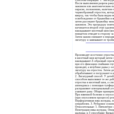
Способы операции. 1. Лигатур
После выполнения разреза ран
зажимом или анатомическим пи
окраске, положению, наличию 
червеобразный отросток, кото
кверху, так чтобы была видна 
освобождение от брыжейки в к
затем рассекают брыжейку меж
зажимом. Эту процедуру повто
начинается второй этап удален
накладывают кисетный шов (кон
пинцетом отводят в сторону з
Затем зажим снимают и передви
лигатуру и завязывают ее трой
Производят иссечение отростк
в кисетный шов который затем 
наклкдывают Z-образный сероз
при его фиксации спайками гл
проводят, а вглубине раны у о
лигатуру на отросток. Затем д
обрабатывают и погружают в шо
2. Лигатурный способ. У дете
способом выполняют те же дей
отростка в кисетный шов, а сл
аппендикса с помощью тупфера
расправляют илеоцекальный уг
ушивают рану. Общие принципы
При язвенной болезни и опухол
(при опухолевом процессе) рез
Перфоративная язва желудка, е
операбелен. 3. Рубцовое сужен
Относительные: 1. Пятилетнее 
Пенетрация язвы желудка. Опер
жалудка; и 3 способами: Бильр