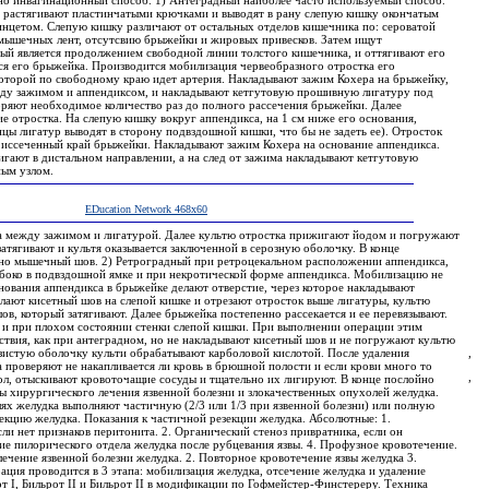
но инвагинационный способ. 1) Антеградный наиболее часто используемый способ.
у растягивают пластинчатыми крючками и выводят в рану слепую кишку окончатым
нцетом. Слепую кишку различают от остальных отделов кишечника по: сероватой
мышечных лент, отсутсвию брыжейки и жировых привесков. Затем ищут
рый является продолжением свободной линии толстого кишечника, и оттягивают его
вся его брыжейка. Производится мобилизация червеобразного отростка его
оторой по свободному краю идет артерия. Накладывают зажим Кохера на брыжейку,
ду зажимом и аппендиксом, и накладывают кетгутовую прошивную лигатуру под
ряют необходимое количество раз до полного рассечения брыжейки. Далее
ие отростка. На слепую кишку вокруг аппендикса, на 1 см ниже его основания,
цы лигатур выводят в сторону подвздошной кишки, что бы не задеть ее). Отросток
а иссеченный край брыжейки. Накладывают зажим Кохера на основание аппендикса.
гают в дистальном направлении, а на след от зажима накладывают кетгутовую
ным узлом.
EDucation Network 468х60
а между зажимом и лигатурой. Далее культю отростка прижигают йодом и погружают
затягивают и культя оказывается заключенной в серозную оболочку. В конце
но мышечный шов. 2) Ретроградный при ретроцекальном расположении аппендикса,
убоко в подвздошной ямке и при некротической форме аппендикса. Мобилизацию не
снования аппендикса в брыжейке делают отверстие, через которое накладывают
елают кисетный шов на слепой кишке и отрезают отросток выше лигатуры, культю
в, который затягивают. Далее брыжейка постепенно рассекается и ее перевязывают.
й и при плохом состоянии стенки слепой кишки. При выполнении операции этим
ствия, как при антеградном, но не накладывают кисетный шов и не погружают культю
изистую оболочку культи обрабатывают карболовой кислотой. После удаления
,
 проверяют не накапливается ли кровь в брюшной полости и если крови много то
,
ол, отыскивают кровоточащие сосуды и тщательно их лигируют. В конце послойно
 хирургического лечения язвенной болезни и злокачественных опухолей желудка.
ях желудка выполняют частичную (2/3 или 1/3 при язвенной болезни) или полную
екцию желудка. Показания к частичной резекции желудка. Абсолютные: 1.
сли нет признаков перитонита. 2. Органический стеноз привратника, если он
ие пилорического отдела желудка после рубцевания язвы. 4. Профузное кровотечение.
лечение язвенной болезни желудка. 2. Повторное кровотечение язвы желудка 3.
ация проводится в 3 этапа: мобилизация желудка, отсечение желудка и удаление
от I, Бильрот II и Бильрот II в модификации по Гофмейстер-Финстереру. Техника