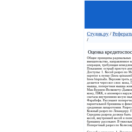
Студик.ру
/
Рефераты
/
Оценка кредитоспо
Общие принципы радикальных о
вмешательство, направленное 
операция, требующая немедлен
Показания: острый приступ ап
Доступы: 1. Косой разрез по М
superior к пупку (linea spinau
linea bispinalis. Верхняя треть
делается через все слои: кожа
мышца, поперечная мышца живо
Мак-Бурнею-Волковичу-Дьяконо
кожу, ПЖК, и апоневроз наруж
сначала внутреннюю косую мыш
Фарабефа. Рассекают попереч
париетальной брюшины и фиксир
срединная лапаротомия. Разрез
Кожный разрез по Ленандеру. П
Середина разреза должна быть 
косой, внутренней косой и поп
брюшину рассекают. В тяжелых
Поперечный разрез по Колесову.