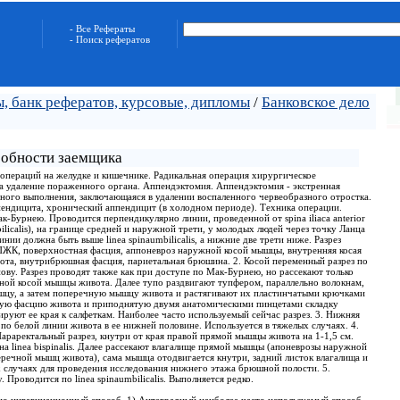
- Все Рефераты
- Поиск рефератов
, банк рефератов, курсовые, дипломы
/
Банковское дело
собности заемщика
пераций на желудке и кишечнике. Радикальная операция хирургическое
на удаление пораженного органа. Аппендэктомия. Аппендэктомия - экстренная
ного выполнения, заключающаяся в удалении воспаленного червеобразного отростка.
пендицита, хронический аппендицит (в холодном периоде). Техника операции.
ак-Бурнею. Проводится перпендикулярно линии, проведенной от spina iliaca anterior
mbilicalis), на границе средней и наружной трети, у молодых людей через точку Ланца
 динии должна быть выше linea spinaumbilicalis, а нижние две трети ниже. Разрез
, ПЖК, поверхностная фасция, аппоневроз наружной косой мышцы, внутренняя косая
та, внутрибрюшная фасция, париетальная брюшина. 2. Косой переменный разрез по
ву. Разрез проводят также как при доступе по Мак-Бурнею, но рассекают только
ной косой мышцы живота. Далее тупо раздвигают тупфером, параллельно волокнам,
цу, а затем поперечную мышцу живота и растягивают их пластинчатыми крючками
ную фасцию живота и приподнятую двумя анатомическими пинцетами складку
уют ее края к салфеткам. Наиболее часто используемый сейчас разрез. 3. Нижняя
 по белой линии живота в ее нижней половине. Используется в тяжелых случаях. 4.
араректальный разрез, кнутри от края правой прямой мышцы живота на 1-1,5 см.
на linea bispinalis. Далее рассекают влагалище прямой мышцы (апоневрозы наружной
еречной мышц живота), сама мышца отодвигается кнутри, задний листок влагалища и
 случаях для проведения исследования нижнего этажа брюшной полости. 5.
 Проводится по linea spinaumbilicalis. Выполняется редко.