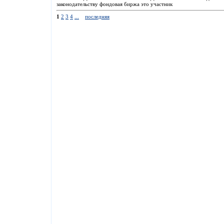
законодательству фондовая биржа это участник
1
2
3
4
...
последняя