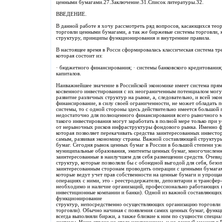
ценными бумагами.27.Заключение.31.Список литературы.32.
ВВЕДЕНИЕ.
В данной работе я хочу рассмотреть ряд вопросов, касающихся тео
торговли ценными бумагами, а так же биржевые системы торговли, 
структуру, принципы функционирования и внутренние правила.
В настоящее время в Росси сформировалась классическая система т
которая состоит из:
· бюджетного финансирования; · системы банковского кредитования
капиталов.
Наиважнейшее значение в Российской экономике имеет система прям
косвенного инвестирования с их неограниченным потенциалом могут
развитие различных структур на рынке, а, следовательно, и всей эк
финансирование, в силу своей ограниченности, не может обладать п
системы, то с одной стороны здесь действительно имеется большой 
недостаточно для полноценного финансирования всего рыночного 
такого инвестирования могут заработать в полной мере только при
от нерыночных рисков инфраструктуры фондового рынка. Именно ф
которая позволяет перекачивать средства заинтересованных инвесто
самым, развивая экономику страны. Важной составляющей структур
бумаг. Сегодня рынок ценных бумаг в России в большой степени уж
муниципальные образования, эмитенты ценных бумаг, многочисленны
заинтересованные в наилучшем для себя размещении средств. Очев
структур, которые позволяли бы с обоюдной выгодой для себя, безо
заинтересованным сторонам проводить операции с ценными бумага
которые ведут учет прав собственности на ценные бумаги и упрощ
операциях с ними, это - реестродержатели, депозитарии и трансфе
необходимо и наличие организаций, профессионально работающих н
инвестиционные компании и банки). Одной из важной составляющих
функционирование
структур, непосредственно осуществляющих организацию торговли
торговли). Обычно начиная с появления самих ценных бумаг, функ
всегда выполняли биржи, а также близкие к ним по сущности специ