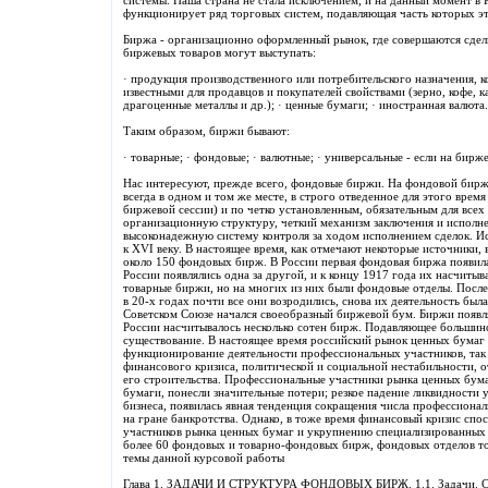
системы. Наша страна не стала исключением, и на данный момент в
функционирует ряд торговых систем, подавляющая часть которых э
Биржа - организационно оформленный рынок, где совершаются сделк
биржевых товаров могут выступать:
· продукция производственного или потребительского назначения, 
известными для продавцов и покупателей свойствами (зерно, кофе, к
драгоценные металлы и др.); · ценные бумаги; · иностранная валюта.
Таким образом, биржи бывают:
· товарные; · фондовые; · валютные; · универсальные - если на бирж
Нас интересуют, прежде всего, фондовые биржи. На фондовой бирже
всегда в одном и том же месте, в строго отведенное для этого время
биржевой сессии) и по четко установленным, обязательным для всех
организационную структуру, четкий механизм заключения и исполн
высоконадежную систему контроля за ходом исполнением сделок. И
к XVI веку. В настоящее время, как отмечают некоторые источники,
около 150 фондовых бирж. В России первая фондовая биржа появилас
России появлялись одна за другой, и к концу 1917 года их насчитыв
товарные биржи, но на многих из них были фондовые отделы. После
в 20-х годах почти все они возродились, снова их деятельность был
Советском Союзе начался своеобразный биржевой бум. Биржи появлял
России насчитывалось несколько сотен бирж. Подавляющее большинс
существование. В настоящее время российский рынок ценных бумаг
функционирование деятельности профессиональных участников, так 
финансового кризиса, политической и социальной нестабильности, о
его строительства. Профессиональные участники рынка ценных бум
бумаги, понесли значительные потери; резкое падение ликвидности
бизнеса, появилась явная тенденция сокращения числа профессионал
на гране банкротства. Однако, в тоже время финансовый кризис сп
участников рынка ценных бумаг и укрупнению специализированных 
более 60 фондовых и товарно-фондовых бирж, фондовых отделов то
темы данной курсовой работы
Глава 1. ЗАДАЧИ И СТРУКТУРА ФОНДОВЫХ БИРЖ. 1.1. Задачи. Со