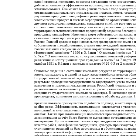
одной стороны, прекратить процессы деградации почв, осуществить
добиться повышения эффективности производства за счет организац
землепользования. Она может быть решена только в ходе землеустрой
организация рационального использования и охраны земель, создани
улучшение природных ландшафтов и реализация земельного законода
экономический процесс и система мероприятий по организации испо
другими средствами производства, связанными с ней; по регулирова
соответствии с земельным законодательством и решениями органов и
территории сельскохозяйственных предприятий; созданию благопри
природных ландшафтов. Изменение форм собственности на землю, п
связанные с этим процессы разгосударствления и приватизации обу
России. Главной целью которой явилось перераспределение земли с
собственности и хозяйствования, а также многоукладной экономики
России заложили следующие основные нормативно-правовые акты: 1.
(фермерском) хозяйстве ” 1990 г. 3. Закон “ О земельной реформе ” 1
5. Указ “ О неотложных мерах по осуществлению земельной реформы ”
реализации конституционных прав граждан на землю ” от 7 марта 199
октября 1991 г. 8.Закон о земельном кадастре N 28-ФЗ от 2 января 2
Основные сведения о состоянии земельных ресурсов на территории 
земельном кадастре, и одной из задач землеустройства является обн
Государственный земельный кадастр - систематизированный свод д
результате проведения государственного кадастрового учета земель
назначении и правовом положении земель Российской Федерации и 
расположенных на земельных участках и прочно связанных с этими 
сведения государственного земельного кадастра). В настоящее вре
производства, применяют автоматизированную обработку данных. Н
практика показала преимущество подобного подхода, в настоящее в
крайне редко. Эффективность автоматизации- заключается в увелич
вычислений за счет увеличении скорости их выполнения и во много 
ошибок. Так же при автоматизации повышается производительность
администрации за счёт более быстрого выполнения сотрудниками св
информации. Кроме основного эффекта при внедрении автоматизаци
качества работ, квалификация сотрудников, культуры производства,
счет принятия решений на базе достоверных и объективных правов
землеустроительной информации заключается в активном применен
обработке материалов землеустройства в цифровом виде. Автоматиз