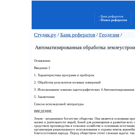
- Банк рефератов
- Поиск рефератов
Студик.ру
/
Банк рефератов
/
Геодезия
/
Автоматизированная обработка землеустро
Оглавление.
Введение 2
1. Характеристика программ и приборов
2. Обработка результатов полевых измерений
3. Использование планово-картографических 4.Автоматизированная
5. Заключение
Список используемой литературы
ВВЕДЕНИЕ.
Земля - неоценимое богатство общества. Она является основным п
жизни и деятельности людей, базой для размещения и развития всех 
средством производства в сельском хозяйстве и основным источник
организация рационального использования и охраны земель важнейш
благосостояния народа. Перед обществом стоит сложная задача: так 