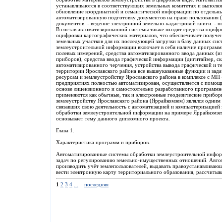
устанавливаются в соответствующих земельных комитетах и выполня
обновление координатной и семантической информации по отдельны
автоматизированную подготовку документов на право пользования 
документов. - ведение электронной земельно-кадастровой книги. - 
В состав автоматизированной системы также входят средства оцифр
оцифровки картографических материалов, что обеспечивает получе
земельных участков для их последующей загрузки в базу данных си
землеустроительной информации включает в себя наличие программ
полевых измерений, средства автоматизированного ввода данных (и
приборов), средства ввода графической информации (дигитайзер, с
автоматизированного черчения, устройства вывода графической и т
территории Ярославского района все вышеуказанные функции и зад
ресурсам и землеустройству Ярославского района в комплексе с МП 
предприятиях полностью автоматизирован, осуществляется с помощ
основе лицензионного и самостоятельно разработанного программно
применяются как обычные, так и электронные геодезические прибор
землеустройству Ярославского района (Яррайкомзем) являлся одним 
связавших свою деятельность с автоматизацией и компьютеризацией
обработки землеустроительной информации на примере Яррайкомзем
основывает тему данного дипломного проекта.
Глава 1.
Характеристика программ и приборов.
Автоматизированные системы обработки землеустроительной инфор
задач по регулированию земельно-имущественных отношений. Автом
производить учёт землепользователей, выдавать правоустанавлива
вести электронную карту территориального образования, рассчитыв
1
2
3
4
...
последняя