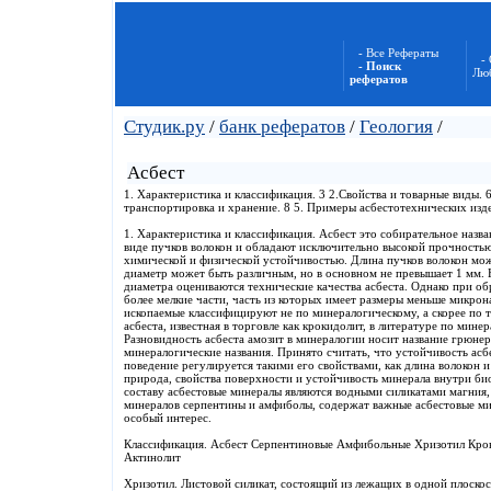
- Все Рефераты
-
- Поиск
Лю
рефератов
Студик.ру
/
банк рефератов
/
Геология
/
Асбест
1. Характеристика и классификация. 3 2.Свойства и товарные виды. 6
транспортировка и хранение. 8 5. Примеры асбестотехнических изд
1. Характеристика и классификация. Асбест это собирательное назва
виде пучков волокон и обладают исключительно высокой прочностью
химической и физической устойчивостью. Длина пучков волокон мож
диаметр может быть различным, но в основном не превышает 1 мм. 
диаметра оцениваются технические качества асбеста. Однако при об
более мелкие части, часть из которых имеет размеры меньше микрон
ископаемые классифицируют не по минералогическому, а скорее по
асбеста, известная в торговле как крокидолит, в литературе по мине
Разновидность асбеста амозит в минералогии носит название грюнер
минералогические названия. Принято считать, что устойчивость асб
поведение регулируется такими его свойствами, как длина волокон 
природа, свойства поверхности и устойчивость минерала внутри би
составу асбестовые минералы являются водными силикатами магния, 
минералов серпентины и амфиболы, содержат важные асбестовые ми
особый интерес.
Классификация. Асбест Серпентиновые Амфибольные Хризотил Кро
Актинолит
Хризотил. Листовой силикат, состоящий из лежащих в одной плоско