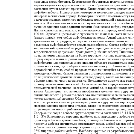
покрытых слоем брусита. Кремнеземно-бруситовые пластины слегка 
выражающегося в скручивании пластин и образования длинной полой
составные пучки волокон хризотила. Химический состав хризотила 
амфибол-асбеста. Присутствие некоторого количество оксидов являе
минерала в скалистой породе. Некоторые из этих элементов могут вх
в качестве главных элементов небольших концентраций отдельных р
волокон. Длинные эластичные и изогнутые волокна хризотила обычн
пучки соединены водородными связями и\или каким-нибудь твердым 
Длина хризотиловых волокон, встречающихся в природе, колеблется 
100 мм. Хризотил чрезвычайно чувствителен к кислоте, хотя меньш
(едкого натра), чем любые амфибольные волокна. Амфибольные мин
кремнеземных тетраэдров, поперечно связанные катионовыми мости
различных амфибол асбестов весьма разнообразны. Состав рабочего
теоретической чрезвычайно редко. Однако при идентификации разли
теоретическими допусками. Крокидолит (рибекит-асбест) Типичные
пучки волокон распадаются на более короткие и тонкие волокна лег
образующиеся таким образом волокна обычно не так малы в диаметре
амфиболами или хризотилом крокидолит обладает сравнительно пло
применяются там, где требуется высокая кислото устойчивость. Кр
хорошей гибкостью, слабой прядомостью и меняющейся от мягкой до
крокидолит обычно бывает загрязнен органическими примесями, в 
полициклических ароматических углеводородов, таких как бензапир
обычно длиннее, чем у крокидолита. Большинство амозитовых воло
прямоугольные окончания осей. Антофиллит-асбест представляет со
призматический магниево-железистый амфибол, который иногда вст
талька. Характерно, что волокна антофиллита крупнее, чем у други
актинолит-асбест Тремолит-асбест это моноклинный кальциево-магн
железозамещенный дериват. Оба вида волокон редко обнаруживаемы
всего встречаются как загрязняющие примеси в других месторожден
месторождениях хризотила и талька, второй в амозитовых месторож
по размеру, но могут приближаться к величине волокон крокидолита 
Содержание воды в асбесте группы серпентина составляет 13-14.5 %
1.5 - 3%.Волокнистое строение наиболее ярко выражено у асбеста с
один вид асбеста - хризотил-асбест, поэтому он больше всего при
хризотил-асбеста значительно превышают запасы амфиболовых асбе
асбеста, как в крупных месторождениях хризотил-асбеста, не встре
96% мировой добычи асбеста. Наиболее крупные из разрабатываемы