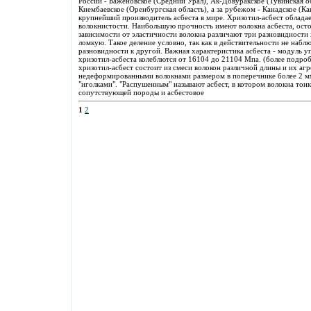
России - Баженовское (Средний Урал), Ак-Довуракское (Тувинская о
Киембаевское (Оренбургская область), а за рубежом - Канадское (К
крупнейший производитель асбеста в мире. Хризотил-асбест облада
волокнистости. Наибольшую прочность имеют волокна асбеста, осто
зависимости от эластичности волокна различают три разновидности
ломкую. Такое деление условно, так как в действительности не набл
разновидности к другой. Важная характеристика асбеста - модуль 
хризотил-асбеста колеблются от 16104 до 21104 Мпа. (более подро
хризотил-асбест состоит из смеси волокон различной длины и их агр
недеформированными волокнами размером в поперечнике более 2 мм 
"иголками". "Распушенным" называют асбест, в котором волокна то
сопутствующей породы и асбестовое
1
2