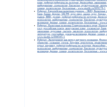
план, реферат,рефераты по истории, философии, экономике,
информатике, социологии, биологии, культурологии, литера
химии, политологии, бесплатные - www.studik.ru/009278-1
Реферат: Европейская валютная единица - ЭКЮ, Валютные от
банк, банки, форекс, ЦБ РФ, курс евро, акции, курс, биржа,
рынок, ВВП, доллар, реферат,рефераты по истории, философ
психологии, информатике, социологии, биологии, культуро
коллекция, физике, химии, политологии, бесплатные - www.s
Реферат: Налоговая политика Ставропольского края, Налоги,
гост, российская газета, консультант плюс, госкомстат, бан
экономике, курсовые, скачать, экологии, психологии, инфо
литературе, географии, доклады коллекция, физике, химии, 
www.studik.ru/008595-1
Реферат: Эксперимент как метод научного познания, Филосо
общество, сознание, гегель, бердяев, аристотель, нравствен
идеал, индивид, реферат,рефераты по истории, философии, э
психологии, информатике, социологии, биологии, культуро
коллекция, физике, химии, политологии, бесплатные - www.s