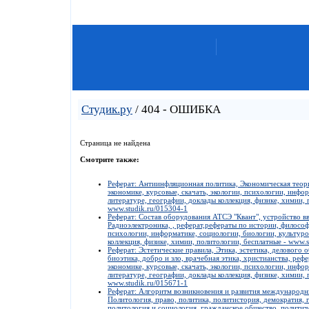
Студик.ру
/ 404 - ОШИБКА
Страница не найдена
Смотрите также:
Реферат: Антиинфляционная политика, Экономическая теори
экономике, курсовые, скачать, экологии, психологии, инфо
литературе, географии, доклады коллекция, физике, химии, 
www.studik.ru/015304-1
Реферат: Состав оборудования АТСЭ "Квант", устройство вв
Радиоэлектроника, , реферат,рефераты по истории, философи
психологии, информатике, социологии, биологии, культуро
коллекция, физике, химии, политологии, бесплатные - www.s
Реферат: Эстетические правила, Этика, эстетика, делового о
биоэтика, добро и зло, врачебная этика, христианства, реф
экономике, курсовые, скачать, экологии, психологии, инфо
литературе, географии, доклады коллекция, физике, химии, 
www.studik.ru/015671-1
Реферат: Алгоритм возникновения и развития международн
Политология, право, политика, политистория, демократия,
политология и социология, гражданское общество, политиче