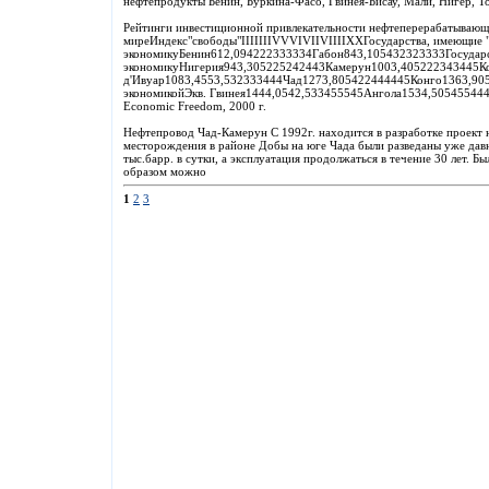
нефтепродукты Бенин, Буркина-Фасо, Гвинея-Бисау, Мали, Нигер, То
Рейтинги инвестиционной привлекательности нефтеперерабатываю
миреИндекс"свободы"IIIIIIIVVVIVIIVIIIIXXГосударства, имеющие 
экономикуБенин612,094222333334Габон843,105432323333Государс
экономикуНигерия943,305225242443Камерун1003,405222343445К
д'Ивуар1083,4553,532333444Чад1273,805422444445Конго1363,9053
экономикойЭкв. Гвинея1444,0542,533455545Ангола1534,505455444
Economic Freedom, 2000 г.
Нефтепровод Чад-Камерун С 1992г. находится в разработке проект
месторождения в районе Добы на юге Чада были разведаны уже дав
тыс.барр. в сутки, а эксплуатация продолжаться в течение 30 лет. 
образом можно
1
2
3