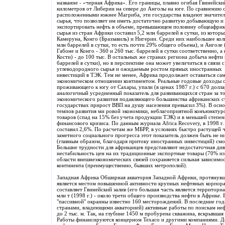
название - «черная Африка». Его границы, плавно огибая Гвинейский
километров от Либерии на севере до Анголы на юге. По сравнению 
расположенными южнее Магриба, эти государства владеют значите
сырья, что позволяет им иметь достаточно развитую добывающую 
экспортировать нефть в объеме, превышающем половину общеафрикан
сырья из стран Африки составил 5,2 млн баррелей в сутки, из котор
Камеруна, Конго (Браззавиль) и Нигерии. Среди них наибольшее кол
млн баррелей в сутки, то есть почти 29% общего объема), и Анголе (
Габоне и Конго - 360 и 260 тыс. баррелей в сутки соответственно, а
Кости) - до 100 тыс. В остальных же странах региона добыча нефти 
баррелей в сутки), но в перспективе она может увеличиться в связи 
углеводородного сырья и ожидаемым ростом прямых иностранных
инвестиций в ТЭК. Тем не менее, Африка продолжает оставаться са
экономическом отношении континентом. Реальные годовые доходы с
проживающего к югу от Сахары, упали (в ценах 1987 г.) с 670 долларо
аналогичный усредненный показатель для развивающихся стран за т
экономического развития подавляющего большинства африканских стр
государствах прирост ВВП на душу населения превысил 3%). В осн
темпов развития ми ровой экономики, неблагоприятной конъюнктуро
товаров (спад на 15% без учета продукции ТЭК) и в меньшей степен
финансового кризиса. По данным журнала Africa Recovery, в 1998 г
составил 2,6%. По расчетам же МБРР, в условиях быстро растущей 
заметного социального прогресса этот показатель должен быть не 
(главным образом, благодаря притоку иностранных инвестиций) смо
Большие трудности для африканцев представляют недостаточная ди
нестабильность цен на их традиционные экспортные товары (70% из 
области внешнеэкономических связей сохраняется сильная зависимос
континента (преимущественно, бывших метрополий).
Западная Африка Обширная акватория Западной Африки, протянувш
является местом повышенной активности крупных нефтяных корпор
составляет Гвинейский залив (его большая часть является территор
млн т (1998 г.) - около трети общего производства нефти в Африке.
"пассивной" окраины известно 160 месторождений. В последние год
странами, владеющими акваторией) активные работы по поискам неф
до 2 тыс. м. Так, на глубине 1450 м пробурена скважина, вскрывша
Работы финансируются концерном Texaco и другими компаниями. Д