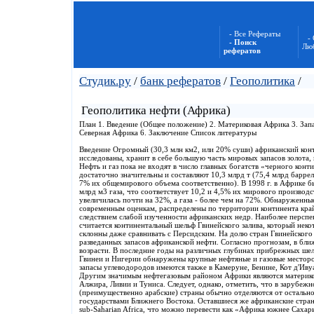
- Все Рефераты
-
- Поиск
Лю
рефератов
Студик.ру
/
банк рефератов
/
Геополитика
/
Геополитика нефти (Африка)
План 1. Введение (Общее положение) 2. Материковая Африка 3. Зап
Северная Африка 6. Заключение Список литературы
Введение Огромный (30,3 млн км2, или 20% суши) африканский конт
исследованы, хранит в себе большую часть мировых запасов золота, п
Нефть и газ пока не входят в число главных богатств «черного конт
достаточно значительны и составляют 10,3 млрд т (75,4 млрд баррел
7% их общемирового объема соответственно). В 1998 г. в Африке б
млрд м3 газа, что соответствует 10,2 и 4,5% их мирового производс
увеличилась почти на 32%, а газа - более чем на 72%. Обнаруженн
современным оценкам, распределены по территории континента край
следствием слабой изученности африканских недр. Наиболее перс
считается континентальный шельф Гвинейского залива, который нек
склонны даже сравнивать с Персидским. На долю стран Гвинейского
разведанных запасов африканской нефти. Согласно прогнозам, в бли
возрасти. В последние годы на различных глубинах прибрежных ше
Гвинеи и Нигерии обнаружены крупные нефтяные и газовые месторо
запасы углеводородов имеются также в Камеруне, Бенине, Кот д'Ив
Другим значимым нефтегазовым районом Африки являются материков
Алжира, Ливии и Туниса. Следует, однако, отметить, что в зарубеж
(преимущественно арабские) страны обычно отделяются от остальног
государствами Ближнего Востока. Оставшиеся же африканские стран
sub-Saharian Africa, что можно перевести как «Африка южнее Саха