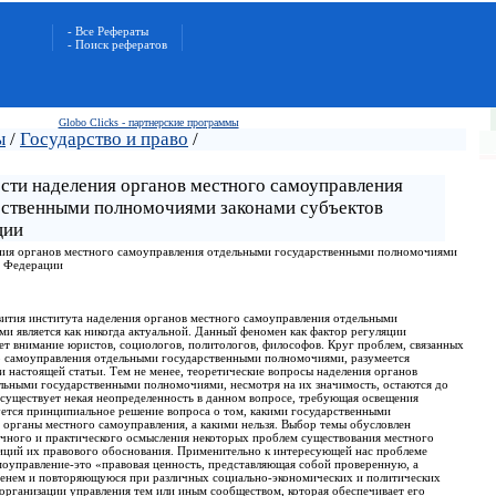
- Все Рефераты
- Поиск рефератов
Globo Clicks - партнерские программы
ы
/
Государство и право
/
ти наделения органов местного самоуправления
рственными полномочиями законами субъектов
ции
ния органов местного самоуправления отдельными государственными полномочиями
й Федерации
ития института наделения органов местного самоуправления отдельными
и является как никогда актуальной. Данный феномен как фактор регуляции
ет внимание юристов, социологов, политологов, философов. Круг проблем, связанных
о самоуправления отдельными государственными полномочиями, разумеется
 настоящей статьи. Тем не менее, теоретические вопросы наделения органов
льными государственными полномочиями, несмотря на их значимость, остаются до
 существует некая неопределенность в данном вопросе, требующая освещения
ется принципиальное решение вопроса о том, какими государственными
органы местного самоуправления, а какими нельзя. Выбор темы обусловлен
чного и практического осмысления некоторых проблем существования местного
зиций их правового обоснования. Применительно к интересующей нас проблеме
моуправление-это «правовая ценность, представляющая собой проверенную, а
енем и повторяющуюся при различных социально-экономических и политических
организации управления тем или иным сообществом, которая обеспечивает его