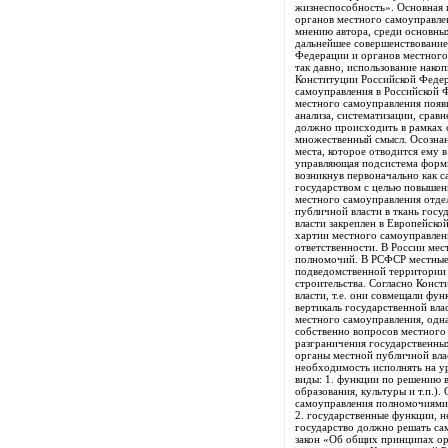
жизнеспособность». Основная 
органов местного самоуправл
мнению автора, среди основных
дальнейшее совершенствование
Федерации и органов местного 
так давно, использование нако
Конституции Российской Федер
самоуправления в Российской 
местного самоуправления появ
анализа, систематизации, срав
должно происходить в рамках 
множественный смысл. Осознан
места, которое отводится ему 
управляющая подсистема форми
возникнув первоначально как 
государством с целью повышен
местного самоуправления отд
публичной власти в ткань гос
власти закреплен в Европейско
хартии местного самоуправлени
ответственности. В России ме
полномочий. В РСФСР местные 
подведомственной территории 
строительства. Согласно Конс
власти, т.е. они совмещали фу
вертикаль государственной вла
местного самоуправления, одн
собственно вопросов местного 
разграничения государственных
органы местной публичной вла
необходимость исполнять на у
виды: 1. функции по решению в
образования, культуры и т.п.)
самоуправления полномочиями 
2. государственные функции, 
государство должно решать са
закон «Об общих принципах ор