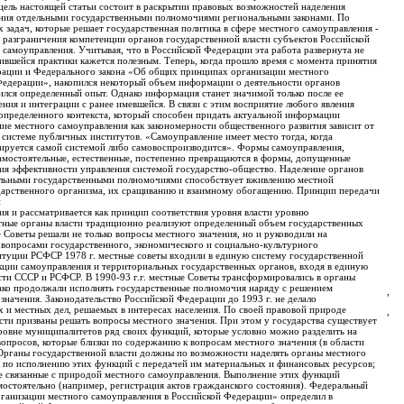
цель настоящей статьи состоит в раскрытии правовых возможностей наделения
ения отдельными государственными полномочиями региональными законами. По
 задач, которые решает государственная политика в сфере местного самоуправления -
 разграничения компетенции органов государственной власти субъектов Российской
самоуправления. Учитывая, что в Российской Федерации эта работа развернута не
пившейся практики кажется полезным. Теперь, когда прошло время с момента принятия
ации и Федерального закона «Об общих принципах организации местного
Федерации», накопился некоторый объем информации о деятельности органов
ился определенный опыт. Однако информация станет значимой только после ее
нения и интеграции с ранее имевшейся. В связи с этим восприятие любого явления
определенного контекста, который способен придать актуальной информации
ие местного самоуправления как закономерности общественного развития зависит от
в системе публичных институтов. «Самоуправление имеет место тогда, когда
руется самой системой либо самовоспроизводится». Формы самоуправления,
самостоятельные, естественные, постепенно превращаются в формы, допущенные
ия эффективности управления системой государство-общество. Наделение органов
ельными государственными полномочиями способствует вживлению местной
ударственного организма, их сращиванию и взаимному обогащению. Принцип передачи
й
я и рассматривается как принцип соответствия уровня власти уровню
стные органы власти традиционно реализуют определенный объем государственных
Советы решали не только вопросы местного значения, но и руководили на
вопросами государственного, экономического и социально-культурного
титуции РСФСР 1978 г. местные советы входили в единую систему государственной
нкции самоуправления и территориальных государственных органов, входя в единую
сти СССР и РСФСР. В 1990-93 г.г. местные Советы трансформировались в органы
ако продолжали исполнять государственные полномочия наряду с решением
,
значения. Законодательство Российской Федерации до 1993 г. не делало
 и местных дел, решаемых в интересах населения. По своей правовой природе
,
сти призваны решать вопросы местного значения. При этом у государства существует
ровне муниципалитетов ряд своих функций, которые условно можно разделить на
опросов, которые близки по содержанию к вопросам местного значения (в области
. Органы государственной власти должны по возможности наделять органы местного
по исполнению этих функций с передачей им материальных и финансовых ресурсов;
не связанные с природой местного самоуправления. Выполнение этих функций
мостоятельно (например, регистрация актов гражданского состояния). Федеральный
ганизации местного самоуправления в Российской Федерации» определил в