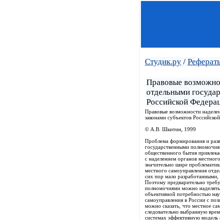
Студик.ру
/
Реферат
Правовые возможнос
отдельными госуда
Российской Федера
Правовые возможности наделе
законами субъектов Российско
© А.В. Шкитин, 1999
Проблема формирования и разв
государственными полномочиям
общественного бытия привлека
с наделением органов местног
значительно шире проблематики
местного самоуправления отде
сих пор мало разработанными,
Поэтому предварительно требу
полномочиями можно наделять 
объективной потребностью нау
самоуправления в России с по
можно сказать, что местное са
следовательно выбранную врем
системах эффективную модель 