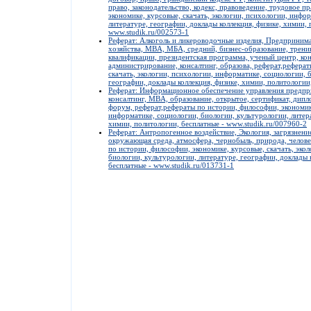
право, законодательство, кодекс, правоведение, трудовое п
экономике, курсовые, скачать, экологии, психологии, инфо
литературе, географии, доклады коллекция, физике, химии, 
www.studik.ru/002573-1
Реферат: Алкоголь и ликероводочные изделия, Предпринима
хозяйства, MBA, МБА, средний, бизнес-образование, трени
квалификации, президентская программа, ученый центр, ко
администрирование, консалтинг, образова, реферат,реферат
скачать, экологии, психологии, информатике, социологии, 
географии, доклады коллекция, физике, химии, политологии
Реферат: Информационное обеспечение управления предпри
консалтинг, MBA, образование, открытое, сертификат, дипло
форум, реферат,рефераты по истории, философии, экономике
информатике, социологии, биологии, культурологии, литера
химии, политологии, бесплатные - www.studik.ru/007960-2
Реферат: Антропогенное воздействие, Экология, загрязнени
окружающая среда, атмосфера, чернобыль, природа, челове
по истории, философии, экономике, курсовые, скачать, эко
биологии, культурологии, литературе, географии, доклады 
бесплатные - www.studik.ru/013731-1