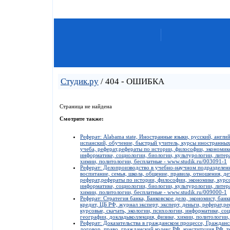
Студик.ру
/ 404 - ОШИБКА
Страница не найдена
Смотрите также:
Реферат: Alabama state, Иностранные языки, русский, англи
испанский, обучение, быстрый учитель, курсы иностранных
учеба, реферат,рефераты по истории, философии, экономике
информатике, социологии, биологии, культурологии, литера
химии, политологии, бесплатные - www.studik.ru/003091-1
Реферат: Делопроизводство в учебно-научном подразделени
воспитание, семья, школа, общение, правила, отношения, де
реферат,рефераты по истории, философии, экономике, курсо
информатике, социологии, биологии, культурологии, литера
химии, политологии, бесплатные - www.studik.ru/009000-1
Реферат: Стратегия банка, Банковское дело, экономист, бан
кредит, ЦБ РФ, журнал эксперт, эксперт, деньги, реферат,р
курсовые, скачать, экологии, психологии, информатике, со
географии, докладыколлекция, физике, химии, политологии,
Реферат: Доказательства в гражданском процессе, Гражданс
договор, право, гражданский кодекс РФ, конституция РФ, те