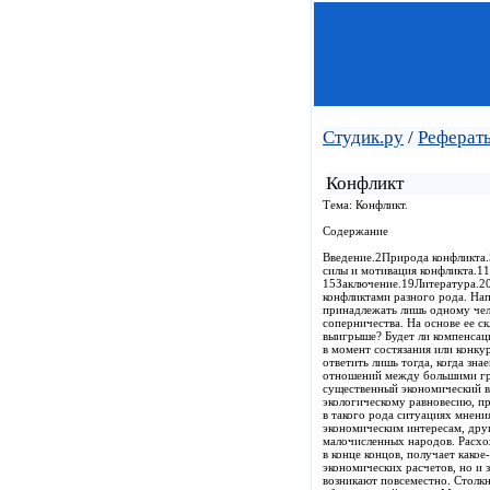
Студик.ру
/
Реферат
Конфликт
Тема: Конфликт.
Содержание
Введение.2Природа конфликта
силы и мотивация конфликта.11
15Заключение.19Литература.20
конфликтами разного рода. Нап
принадлежать лишь одному чело
соперничества. На основе ее с
выигрыше? Будет ли компенсац
в момент состязания или конку
ответить лишь тогда, когда зна
отношений между большими гру
существенный экономический в
экологическому равновесию, п
в такого рода ситуациях мнени
экономическим интересам, дру
малочисленных народов. Расхо
в конце концов, получает како
экономических расчетов, но и 
возникают повсеместно. Столкн