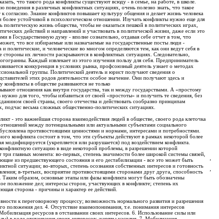
зать, что такого рода конфликты существуют всюду - в семье, на работе, в школе.
 поведения в различных конфликтных ситуациях, очень полезно знать, что такое
 к согласию. Знание конфликтов повышает культуру общения и делает жизнь человека
 и более устойчивой в психологическом отношении. Изучать конфликты нужно еще для
ь политическую жизнь общества, чтобы не оказаться пешкой в политических играх,
итических действий и направлений и участвовать в политической жизни, даже если это
ми в Государственную думу - вполне сознательно, отдавая себе отчет в том, что
может, что все избираемые или назначаемые на государственные посты люди -
 и политические, и человеческие во многом определяются тем, как они ведут себя в
е стороны их личности раскрываются в конфликтных ситуациях. Следовательно,
огогранны. Каждый извлекает из этого изучения пользу для себя. Предприниматель
развивается конкуренция в условиях рынка, профсоюзный деятель узнает о методах
ссиональной группы. Политический деятель и юрист получают сведения о
ставителей этих родов деятельности особое значение. Они получают здесь и
ку конфликты в обществе развиваются не только
зывают отношения как внутри государства, так и между государствами. А «простому
 нужно для того, чтобы избавиться от своей «простоты» и получить те сведения, без
данином своей страны, своего отечества и действовать сообразно принципам
х, подчас весьма сложных общественно-политических ситуациях.
ликт - это важнейшая сторона взаимодействия людей в обществе, своего рода клеточка
 отношений между потенциальными или актуальными субъектами социального
обусловлена противостоящими ценностями и нормами, интересами и потребностями.
ого конфликта состоит в том, что эти субъекты действуют в рамках некоторой более
ая модифицируется (укрепляется или разрушается) под воздействием конфликта.
конфликтную ситуацию в виде некоторой проблемы, в разрешении которой
три главных момента: во-первых, степень значимости более широкой системы связей,
,
ющие из предшествующего состояния и его дестабилизации - все это может быть
иктной ситуации; во-вторых, степень осознания собственных интересов и готовность
,
вления; в-третьих, восприятие противостоящими сторонами друг друга, способность
. Таким образом, основные этапы или фазы конфликта могут быть обозначены
ое положение дел; интересы сторон, участвующих в конфликте; степень их
ющая сторона - причины и характер ее действий.
овности к переговорному процессу; возможность нормального развития и разрешения
го положения дел. 4. Отсутствие взаимопонимания, т.е. понимания интересов
обилизация ресурсов в отстаивании своих интересов. 6. Использование силы или
лы) в ходе отстаивания своих интересов; жертвы насилия. 7. Мобилизация