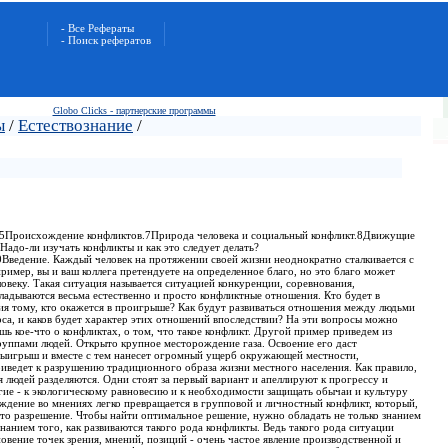
- Все Рефераты
- Поиск рефератов
Globo Clicks - партнерские программы
ы
/
Естествознание
/
.5Происхождение конфликтов.7Природа человека и социальный конфликт.8Движущие
Надо-ли изучать конфликты и как это следует делать?
Введение. Каждый человек на протяжении своей жизни неоднократно сталкивается с
ример, вы и ваш коллега претендуете на определенное благо, но это благо может
веку. Такая ситуация называется ситуацией конкуренции, соревнования,
кладываются весьма естественно и просто конфликтные отношения. Кто будет в
ия тому, кто окажется в проигрыше? Как будут развиваться отношения между людьми
рса, и каков будет характер этих отношений впоследствии? На эти вопросы можно
ешь кое-что о конфликтах, о том, что такое конфликт. Другой пример приведем из
ппами людей. Открыто крупное месторождение газа. Освоение его даст
ыигрыш и вместе с тем нанесет огромный ущерб окружающей местности,
риведет к разрушению традиционного образа жизни местного населения. Как правило,
я людей разделяются. Одни стоят за первый вариант и апеллируют к прогрессу и
гие - к экологическому равновесию и к необходимости защищать обычаи и культуру
ждение во мнениях легко превращается в групповой и личностный конфликт, который,
е-то разрешение. Чтобы найти оптимальное решение, нужно обладать не только знанием
знанием того, как развиваются такого рода конфликты. Ведь такого рода ситуации
овение точек зрения, мнений, позиций - очень частое явление производственной и