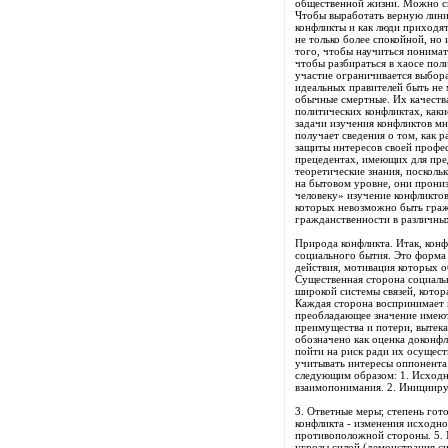
общественной жизни. Можно ска
Чтобы выработать верную линию
конфликты и как люди приходят
не только более спокойной, но
того, чтобы научиться понимат
чтобы разбираться в хаосе пол
участие ограничивается выбора
идеальных правителей быть не 
обычные смертные. Их качества
политических конфликтах, каки
задачи изучения конфликтов мн
получает сведения о том, как 
защиты интересов своей профе
прецедентах, имеющих для пред
теоретические знания, посколь
на бытовом уровне, они прони
человеку» изучение конфликтов
которых невозможно быть граж
гражданственности в различны
Природа конфликта. Итак, конф
социального бытия. Это форма
действия, мотивация которых 
Существенная сторона социальн
широкой системы связей, котор
Каждая сторона воспринимает 
преобладающее значение имеют 
преимущества и потери, вытека
обозначено как оценка доконфл
пойти на риск ради их осущест
учитывать интересы оппонента
следующим образом: 1. Исходн
взаимопонимания. 2. Иницииру
3. Ответные меры; степень гот
конфликта - изменения исходно
противоположной стороны. 5. М
угрозы силой (демонстрация си