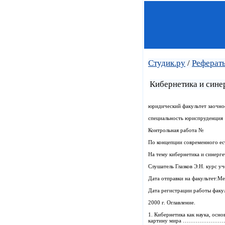
Студик.ру
/
Реферат
Кибернетика и сине
юридический факультет заочно
специальность юриспруденция
Контрольная работа №
По концепции современного ес
На тему кибернетика и синерг
Слушатель Глазков Э.Н. курс у
Дата отправки на факультет:Ме
Дата регистрации работы факу
2000 г. Оглавление.
1. Кибернетика как наука, 
картину мира ……………………………