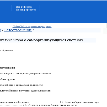
- Все Рефераты
- Поиск рефератов
Globo Clicks - партнерские программы
ы
/
Естествознание
/
ргетика наука о самоорганизующихся системах
е обучение
тествознания.
етика науки о самоорганизующихся системах.
чебная группа
сто работы и занимаемая должность:
льтетом:Индекс, почтовый адрес слушателя:
основные понятия кибернетик ……………………………. 1 2. Вклад кибернетики в научную
…………… 9 3. От хаоса к порядку. Синергетика как наука