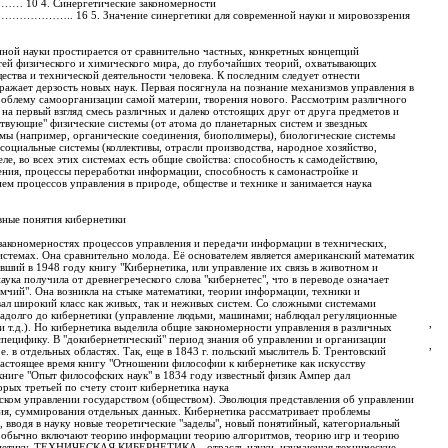
. Синергетические закономерности
16 5. Значение синергетики для современной науки и мировоззрения
нной науки простирается от сравнительно частных, конкретных концепций
тей физического и химического мира, до глубочайших теорий, охватывающих
ства и технической деятельности человека. К последним следует отнести
ражает дерзость новых наук. Первая посягнула на познание механизмов управления в
проблему самоорганизации самой материи, творения нового. Рассмотрим различного
на первый взгляд смесь различных и далеко отстоящих друг от друга предметов и
ствующие" физические системы (от атома до планетарных систем и звездных
емы (например, органические соединения, биополимеры), биологические системы
 социальные системы (коллективы, отрасли производства, народное хозяйство,
еле, во всех этих системах есть общие свойства: способность к самодействию,
ения, процессы переработки информации, способность к самонастройке и
ем процессов управления в природе, обществе и технике и занимается наука
овные понятия кибернетики
 закономерностях процессов управления и передачи информации в технических,
стемах. Она сравнительно молода. Её основателем является американский математик
вший в 1948 году книгу "Кибернетика, или управление их связь в животном и
аука получила от древнегреческого слова "кибернетес", что в переводе означает
рмчий". Она возникла на стыке математики, теории информации, техники и
вал широкий класс как живых, так и неживых систем. Со сложными системами
 задолго до кибернетики (управление людьми, машинами; наблюдал регуляционные
,
 т.д.). Но кибернетика выделила общие закономерности управления в различных
 специфику. В "докибернетический" период знания об управлении и организации
,
.е. в отдельных областях. Так, еще в 1843 г. польский мыслитель Б. Трентовский
настоящее время книгу "Отношении философии к кибернетике как искусству
книге "Опыт философских наук" в 1834 году известный физик Ампер дал
орых третьей по счету стоит кибернетика наука
еском управлении государством (обществом). Эволюция представления об управлении
ия, суммирования отдельных данных. Кибернетика рассматривает проблемы
 вводя в науку новые теоретические "заделы", новый понятийный, категориальный
у обычно включают теорию информации теорию алгоритмов, теорию игр и теорию
рнетику. ТЕХНИЧЕСКАЯ КИБЕРНЕТИКА - отрасль науки, изучающая технические