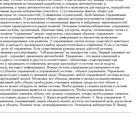
е направления исследований разработка и создание автоматических и
авления, а также автоматических устройств и комплексов для передачи, переработки
вным задачам кибернетики относятся: 1) установление фактов, общих для
екоторых их совокупностей; 2) выявление ограничений, свойственных управляемым
происхождения; 3) нахождение общих законов, которым подчиняются управляемые
 практического использования установленных фактов и найденных закономерностей.
истемам характеризуется рядом понятий. Основные понятия кибернетики: управление,
мая система, организация, обратная связь, алгоритм, модель, оптимизация, сигнал и
 понятие "управление" можно определить следующим образом: управление - это
нное на основании имеющейся для этого информации из множества возможных
функционирование или развитие. У управляемых систем всегда существует некоторое
й, из которого производится выбор предпочтительного изменения. Если у системы
и речи об управлении. Есть существенная разница между работой дачника,
яциями регулировщика - "гибэдэдэшника" на перекрестке улиц. Первый оказывает на
торой - управляет движением автомобилей. Управление - это вызов изменений в
з одного состояния в другое в соответствии с объективно существующей или
это и предвидеть те изменения, которые произойдут в системе после подачи
нала, несущего информацию). Всякая система управления рассматривается как
(субъекта управления) и управляемой системы - объекта управления. Управление
происходит в какой-то внешней среде. Поведение любой управляемой системы всегда
с окружающей средой. Поскольку все объекты, явления и процессы взаимосвязаны и
еляя какой-либо объект, необходимо учитывать влияние среды на этот объект и
мости может обладать не любая система. Необходимым условием наличия в системе
остей управления является ее организованность. Чтобы управление могло
енаправленно изменять объект, оно должно содержать четыре необходимых элемента:
остоянии среды и объекта. 2. Канал воздействия на объект. 3. Цель управления. 4.
равления, указывающий, каким образом можно достичь поставленной цели, располагая
 и объекта. Понятие пели, целенаправленности. Основатель кибернетики Н. Винер