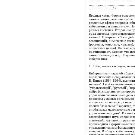
………………………………………… 10 4
…………………………………………………….. 
………………… 17
Вводная часть. Фронт совреме
относительно различных облас
различные сферы природы, обще
кибернетику и синергетику. По
разных системах. Вторая -на 
рода системы, представляющие 
явлений. В мире есть "самодей
ассоциаций), химические сист
(растения, животное, человек),
общество в целом). На самом д
подчиненность законам управл
самоорганизации и др. Изучени
кибернетика.
1. Кибернетика как наука, осн
Кибернетика - наука об общих
биологических и социальных си
Н. Винер (1894-1964), выпусти
машине". Своё название новая н
"управляющий", "рулевой", "ко
нейрофизиологии, ее интересо
управления человек имел дело
процессы у живых организмов и
процессах и системах, а не их
носили "локальный" характер, т
опубликовал малоизвестную в 
управления народом". В своей 
классификацию наук, среди кот
о текущей политике и практич
происходила в форме накоплен
управления уж ком фундаменте,
аппарат. В общую кибернетик
автоматов, техническую кибе