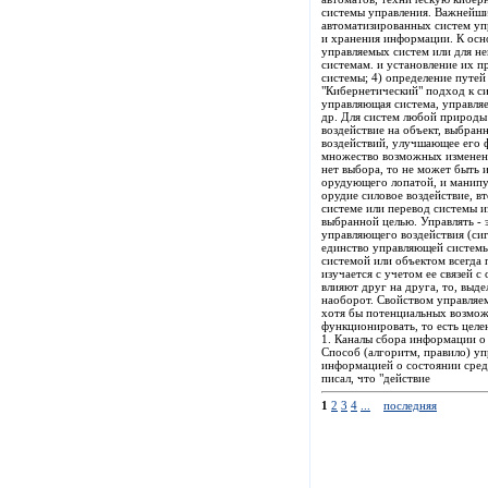
системы управления. Важнейши
автоматизированных систем упр
и хранения информации. К осно
управляемых систем или для н
системам. и установление их 
системы; 4) определение путей
"Кибернетический" подход к с
управляющая система, управляе
др. Для систем любой природы
воздействие на объект, выбра
воздействий, улучшающее его 
множество возможных изменени
нет выбора, то не может быть 
орудующего лопатой, и манипул
орудие силовое воздействие, в
системе или перевод системы и
выбранной целью. Управлять - 
управляющего воздействия (сиг
единство управляющей системы 
системой или объектом всегда 
изучается с учетом ее связей 
влияют друг на друга, то, выд
наоборот. Свойством управляе
хотя бы потенциальных возможн
функционировать, то есть цел
1. Каналы сбора информации о с
Способ (алгоритм, правило) уп
информацией о состоянии среды
писал, что "действие
1
2
3
4
...
последняя