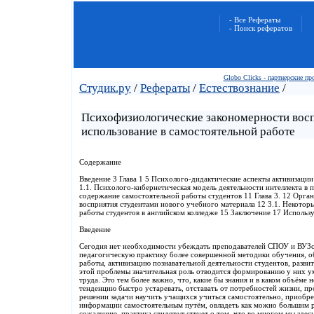
- Все Рефераты
- Поиск рефератов
Globo Clicks - партнерские п
Студик.ру
/
Рефераты
/
Естествознание
/
Психофизиологические закономерности вос
использование в самостоятельной работе
Содержание
Введение 3 Глава 1 5 Психолого-дидактические аспекты активизации
1.1. Психолого-кибернетическая модель деятельности интеллекта в п
содержание самостоятельной работы студентов 11 Глава 3. 12 Орган
восприятия студентами нового учебного материала 12 3.1. Некотор
работы студентов в английском колледже 15 Заключение 17 Использ
Введение
Сегодня нет необходимости убеждать преподавателей СПОУ и ВУЗов
педагогическую практику более совершенной методики обучения, 
работы, активизацию познавательной деятельности студентов, разв
этой проблемы значительная роль отводится формированию у них у
труда. Это тем более важно, что, какие бы знания и в каком объём
тенденцию быстро устаревать, отставать от потребностей жизни, про
решении задачи научить учащихся учиться самостоятельно, приобре
информации самостоятельным путём, овладеть как можно большим р
сожалению, практика свидетельствует о том, что во многом мы здес