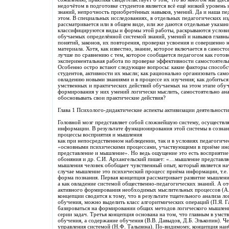
недочётом в подготовке студентов является всё ещё низкий уровень
знаний, непрочность приобретённых навыков, умений. Да и наша пе
этом. В специальных исследованиях, в отдельных педагогических из
рассматривается или в общем виде, или же даются отдельные указан
классифицируются виды и формы этой работы, раскрываются услови
обучаемых определённой системой знаний, умений и навыков главны
понятий, законов, их повторения, проверки усвоения и совершенно 
материала. Хотя, как известно, знание, которое включается в самост
лучше по сравнению с тем, которое сообщается педагогом как готов
экспериментальная работа по проверке эффективности самостоятел
Особенно остро встают следующие вопросы: какие факторы способ
студентов, активности их мысли; как рационально организовать сам
овладению новыми знаниями и в процессе их изучения; как добитьс
умственных и практических действий обучаемых на этом этапе обуч
формирования у них умений логически мыслить, самостоятельно ан
обосновывать свои практические действия?
Глава 1 Психолого-дидактические аспекты активизации деятельност
Головной мозг представляет собой сложнейшую систему, осуществл
информации. В результате функционирования этой системы в созн
процессы восприятия и мышления
как при непосредственном наблюдении, так и в условиях педагогиче
«основными психическими процессами, участвующими в приёме инф
представление и мышление». Но ведь ощущение это есть восприятие
обоняния и др. С.И. Архангельский пишет: «…мышление представ
мышления человек обобщает чувственный опыт, который является на
случае мышление это психический процесс приёма информации, т.е.
форма познания. Первая концепция рассматривает развитие мышления
а как овладение системой общественно-педагогических знаний. А от
активного формирования необходимых мыслительных процессов (А.Н
концепции сводится к тому, что в результате тщательного анализа 
обучения, можно выделить класс алгоритмических операций (П.Я. 
базироваться на формировании общих методов логического мышлен
серии задач. Третья концепция основана на том, что главным в умст
обучения, а содержание обучения (В.В. Давыдов, Д.Б. Элькопин). Ч
управления системой (Н.Ф. Талызина). По-видимому, концепция наи