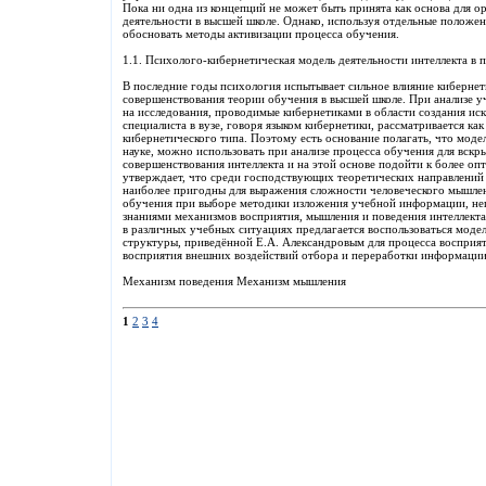
Пока ни одна из концепций не может быть принята как основа для о
деятельности в высшей школе. Однако, используя отдельные положен
обосновать методы активизации процесса обучения.
1.1. Психолого-кибернетическая модель деятельности интеллекта в 
В последние годы психология испытывает сильное влияние кибернет
совершенствования теории обучения в высшей школе. При анализе 
на исследования, проводимые кибернетиками в области создания ис
специалиста в вузе, говоря языком кибернетики, рассматривается к
кибернетического типа. Поэтому есть основание полагать, что мод
науке, можно использовать при анализе процесса обучения для вскр
совершенствования интеллекта и на этой основе подойти к более о
утверждает, что среди господствующих теоретических направлений
наиболее пригодны для выражения сложности человеческого мышлен
обучения при выборе методики изложения учебной информации, не
знаниями механизмов восприятия, мышления и поведения интеллекта
в различных учебных ситуациях предлагается воспользоваться модел
структуры, приведённой Е.А. Александровым для процесса восприяти
восприятия внешних воздействий отбора и переработки информаци
Механизм поведения Механизм мышления
1
2
3
4