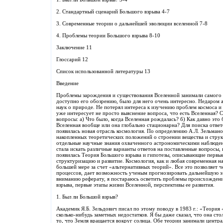
2. Стандартный сценарий Большого взрыва 4-7
3. Современные теории о дальнейшей эволюции вселенной 7-8
4. Проблемы теории Большого взрыва 8-10
Заключение 11
Глоссарий 12
Список использованной литературы 13
Введение
Проблемы зарождения и существования Вселенной занимали самого д
доступно его обозрению, было для него очень интересно. Недаром 
наук о природе. Не потерял интереса к изучению проблем космоса и
уже интересует не просто выяснение вопроса, что есть Вселенная?
вопросы: а) Что было, когда Вселенная рождалась? б) Как давно это
Вселенная вообще или она глобально стационарна? Для поиска отве
появилась новая отрасль космология. По определению А.Л. Зельмано
накопленных теоретических положений о строении вещества и структ
отдельные научные знания охваченного астрономическими наблюден
стала искать различные варианты ответов на поставленные вопросы, 
появилась Теория Большого взрыва и гипотезы, описывающие первы
структуризацию и развитие. Космология, как и любая современная на
большей мере за счет «альтернативных теорий». Все это позволяет 
процессов, дает возможность ученым прогнозировать дальнейшую 
вниманию реферату, я постараюсь осветить проблемы происхождени
взрыва, первые этапы жизни Вселенной, перспективы ее развития.
1. Был ли Большой взрыв?
Академик Я.Б. Зельдович писал по этому поводу в 1983 г.: «Теория
сколько-нибудь заметных недостатков. Я бы даже сказал, что она сто
то, что Земля вращается вокруг солнца. Обе теории занимали центра