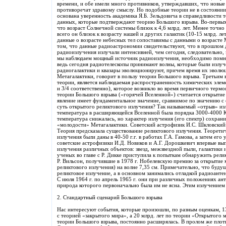
времени, и обе имели много противников, утверждавших, что новые
противоречат здравому смыслу. Но подобные теории не в состоянии
основана уверенность академика Я.Б. Зельдовича в справедливости 
данных, которые подтверждают теорию Большого взрыва. Во-первых,
что возраст Солнечной системы близок к 4,6 млрд. лет. Менее точно 
всего он близок к возрасту нашей и других галактик (10-15 млрд. лет
данные о возрасте небесных тел сопоставимы с данными о возрасте
том, что данные радиоастрономии свидетельствуют, что в прошлом 
радиоизлучения излучали интенсивней, чем сегодня, следовательно,
мы наблюдаем мощный источник радиоизлучения, необходимо помнит
ведь сегодня радиотелескопы принимают волны, которые были излуче
радиогалактики и квазары эволюционируют, причем время их эволю
Метагалактики, говорит в пользу теории Большого взрыва. Третьи
теории, является наблюдаемая распространенность химических элем
и 3/4 соответственно), которое возникло во время первичного терм
теории Большого взрыва («горячей Вселенной») считается открытие
явление имеет фундаментальное значение, сравнимое по значению с
суть открытого реликтового излучения? Так называемый «отрыв» изл
температура в расширяющейся Вселенной была порядка 3000-4000 
температура снижалась, но характер излучения (его спектр) сохран
«молодости» Метагалактики. Советский астрофизик И.С. Шкловский
Теория предсказала существование реликтового излучения. Теорети
излучения были даны в 40-50 г.г. в работах Г.А. Гамова, а затем его 
советские астрофизики И.Д. Новиков и А.Г. Дорошкевич впервые вы
излучения различных объектов: звезд, межзвездной пыли, галактики 
ученых во главе с Р. Дикке приступила к попыткам обнаружить рели
Р. Вильсон, получившие в 1978 г. Нобелевскую премию за открытие
реликтового излучения) на волне 7,35 см. Примечательно, что буду
реликтовое излучение, а в основном занимались отладкой радиоанте
С июля 1964 г. по апрель 1965 г. они при различных положениях ан
природа которого первоначально была им не ясна. Этим излучением 
2. Стандартный сценарий Большого взрыва
Нас интересуют события, которые произошли, по разным оценкам, 13 
с теорией «закрытого мира», а 20 млрд. лет по теории «Открытого м
теории Большого взрыва, постоянно расширялась. В пролом же плот