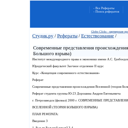
- Все Рефераты
- Поиск рефератов
Globo Clicks - партнерские п
Студик.ру
/
Рефераты
/
Естествознание
/
Современные представления происхождения
Большого взрыва)
Институт международного права и экономики имени А.С. Грибоедо
Юридический факультет Заочное отделение II курс
Курс «Концепция современного естествознания»
Реферат
Современные представления происхождения Вселенной (теория Бол
Реферат студента группы Ю-23 Дорошина Андрея Евгеньевича
г. Петрозаводск (филиал) 2000 г. СОВРЕМЕННЫЕ ПРЕДСТАВЛ
ВСЕЛЕННОЙ (ТЕОРИЯ БОЛЬШОГО ВЗРЫВА)
ПЛАН РЕФЕРАТА:
Введение 3
1. Был ли Большой взрыв? 3-4