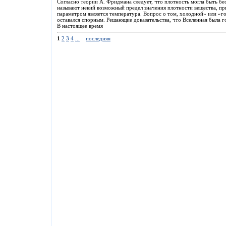
Согласно теории А. Фридмана следует, что плотность могла быть б
называют некий возможный предел значения плотности вещества, п
параметром является температура. Вопрос о том, холодной» или «го
оставался спорным. Решающие доказательства, что Вселенная была го
В настоящее время
1
2
3
4
...
последняя