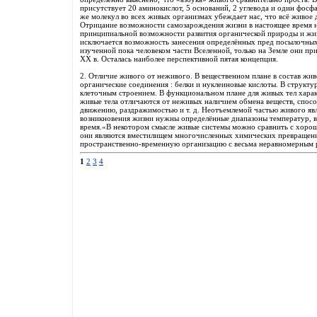
присутствует 20 аминокислот, 5 оснований, 2 углевода и один фосф
же молекул во всех живых организмах убеждает нас, что всё живое
Отрицание возможности самозарождения жизни в настоящее время н
принципиальной возможности развития органической природы и жиз
исключается возможность занесения определённых пред посылочных 
изученной пока человеком части Вселенной, только на Земле они пр
XX в. Осталась наиболее перспективной пятая концепция.
2. Отличие живого от неживого. В вещественном плане в состав жи
органические соединения : белки и нуклеиновые кислоты. В структу
клеточным строением. В функциональном плане для живых тел харак
живые тела отличаются от неживых наличием обмена веществ, спосо
движению, раздражимостью и т. д. Неотъемлемой частью живого явля
возникновения жизни нужны определённые диапазоны температур, в
время.«В некотором смысле живые системы можно сравнить с хоро
они являются вместилищем многочисленных химических превращени
пространственно-временную организацию с весьма неравномерным 
1
2
3
4