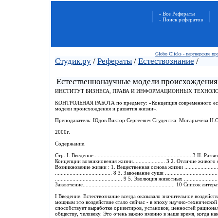
- Все Рефераты
- Поиск рефератов
Globo Clicks - партнерские п
Студик.ру
/
Рефераты
/
Естествознание
/
Естественнонаучные модели происхождения 
ИНСТИТУТ БИЗНЕСА, ПРАВА И ИНФОРМАЦИОННЫХ ТЕХНОЛ
КОНТРОЛЬНАЯ РАБОТА по предмету: «Концепция современного есте
модели происхождения и развития жизни».
Преподаватель: Юдов Виктор Сергеевич Студентка: Могарычёва Н.
2000г.
Содержание.
Стр. I. Введение..................................................................
Концепции возникновения жизни...................... 3 2. Отличие живого от неж
Возникновение жизни : 1. Вещественная основа жизни .....................
....................................... 8 3. Завоевание суши .............................
.............................................. 9 5. Эволюция животных ........................
Заключение............................................................... 10 Список литературы
I Введение. Естествознание всегда оказывало значительное воздейст
мощным это воздействие стало сейчас - в эпоху научно-технической
способствует выработке ориентиров, установок, ценностей рациона
обществу, человеку. Это очень важно именно в наше время, когда на