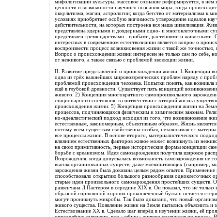
мифологизации культуры, массовое сознание реформируется, в нём 
ценности и возможности научного познания мира, когда происходит 
оккультизма, магии, астрологии; когда бегство от материализма к ми
условиях приобретает особую значимость утверждение идеалов нау
действительности, на которых построена вся наша цивилизация. Жи
представлена ядерными и доядерными одно- и многоклеточными су
представлен тремя царствами - грибами, растениями и животными. 
интересных в современном естествознании является вопрос о проис
воспроизвести процесс возникновения жизни с такой же точностью, к
Вопрос о происхождении жизни интересен не только сам по себе, н
от неживого, а также связью с проблемой эволюции жизни.
II. Развитие представлений о происхождении жизни. 1.Концепции в
одна из трёх важнейших мировоззренческих проблем наряду с про
проблемой происхождения человека. Попытки понять, как возникла 
ещё в глубокой древности. Существует пять концепций возникновени
живого. 2) Концепция многократного самопроизвольного зарождени
стационарного состояния, в соответствии с которой жизнь существов
происхождения жизни. 5) Концепция происхождения жизни на Земле
процессов, подчиняющихся физическим и химическим законам. Рели
но-идеалистический подход исходил из того, что возникновение жиз
естественным, закономерным, объективным образом. Жизнь является 
потому всем существам свойственна особая, независимая от материа
все процессы жизни. В основе второго, материалистического подход
влиянием естественных факторов живое может возникнуть из неживо
на свою примитивность, первые исторические формы концепции сам
борьбе с креанизмом. Идея самозарождения получила широкое распр
Возрождения, когда допускалась возможность самозарождения не то
высокоорганизованных существ, даже млекопитающих (например, м
зарождения жизни была доказана целым рядом опытов. Применение 
способствовало открытию большого разнообразия одноклеточных ор
старые идеи произвольного самозарождения простейших существ. О
развенчана Л.Пастером в середине XIX в. Он показал, что не только в
образной горловиной хорошо прокипячённый бульон остаётся стери
могут проникнуть микробы. Так было доказано, что новый организм
живого существа. Появление жизни на Земле пытались объяснить и з
Естествознание XX в. Сделало шаг вперёд в изучении жизни, её проя
определённо выяснено, что «азбука» живого сравнительно проста. 