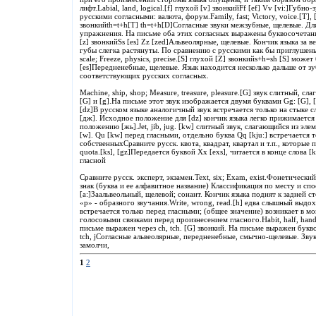
лифт.Labial, land, logical.[f] глухой [v] звонкийFf [ef] Vv [vi:]Губ
русскими согласными: валюта, форум.Family, fast; Victory, voice.[T]
звонкийth=t+h[T] th=t+h[D]Согласные звуки межзубные, щелевые. Д
упражнения. На письме оба этих согласных выражены буквосочетанием T
[z] звонкийSs [es] Zz [zed]Альвеолярные, щелевые. Кончик языка за 
губы слегка растянуты. По сравнению с русскими как бы приглушены, н
scale; Freeze, physics, precise.[S] глухой [Z] звонкийs+h=sh [S] може
[es]Передненебные, щелевые. Язык находится несколько дальше от зуб
соответствующих русских согласных.
Machine, ship, shop; Measure, treasure, pleasure.[G] звук слитный, сл
[G] и [g].На письме этот звук изображается двумя буквами Gg: [G], [
[dz]В русском языке аналогичный звук встречается только на стыке сл
[дж]. Исходное положение для [dz] кончик языка легко прижимается 
положению [жь].Jet, jib, jug. [kw] слитный звук, слагающийся из эле
[w]. Qu [kw] перед гласными, отдельно буква Qq [kju:] встречается т
собственныхСравните русск. квота, квадрат, квартал и т.п., которые 
quota.[ks], [gz]Передается буквой Xx [exs], читается в конце слова [
гласной
Сравните русск. эксперт, экзамен.Text, six; Exam, exist.Фонетически
знак (буква и ее алфавитное название) Классификация по месту и с
[a:]Заальвеольный, щелевой; сонант. Кончик языка поднят к задней 
«р» - образного звучания.Write, wrong, read.[h] едва слышный выдо
встречается только перед гласными; (общее значение) возникает в 
голосовыми связками перед произнесением гласного.Habit, half, hand
письме выражен через ch, tch. [G] звонкий. На письме выражен буквой 
tch, jСогласные альвеолярные, передненебные, смычно-щелевые. Зву
замолчи,
1
2