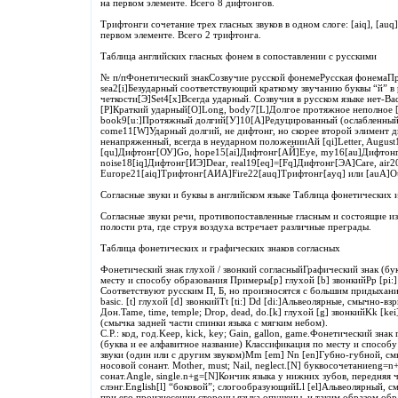
на первом элементе. Всего 8 дифтонгов.
Трифтонги сочетание трех гласных звуков в одном слоге: [aiq], [au
первом элементе. Всего 2 трифтонга.
Таблица английских гласных фонем в сопоставлении с русскими
№ п/пФонетический знакСозвучие русской фонемеРусская фонемаП
sea2[i]Безударный соответствующий краткому звучанию буквы “й” в р
четкости[Э]Set4[x]Всегда ударный. Созвучия в русском языке нет-Ba
[P]Краткий ударный[О]Long, body7[L]Долгое протяжное неполное [
book9[u:]Протяжный долгий[У]10[A]Редуцированный (ослабленный) 
come11[W]Ударный долгий, не дифтонг, но скорее второй элимент ди
ненапряженный, всегда в неударном положенииАй [qi]Letter, August
[qu]Дифтонг[ОУ]Go, hope15[ai]Дифтонг[АЙ]Eye, my16[au]Дифтонг
noise18[iq]Дифтонг[ИЭ]Dear, real19[eq]=[Fq]Дифтонг[ЭА]Care, air
Europe21[aiq]Трифтонг[АИА]Fire22[auq]Трифтонг[ayq] или [auA]O
Согласные звуки и буквы в английском языке Таблица фонетических 
Согласные звуки речи, противопоставленные гласным и состоящие из
полости рта, где струя воздуха встречает различные преграды.
Таблица фонетических и графических знаков согласных
Фонетический знак глухой / звонкий согласныйГрафический знак (бу
месту и способу образования Примеры[p] глухой [b] звонкийPp [pi:
Соответствуют русским П, Б, но произносятся с большим придыханием: 
basic. [t] глухой [d] звонкийTt [ti:] Dd [di:]Альвеолярные, смычно-
Дон.Tame, time, temple; Drop, dead, do.[k] глухой [g] звонкийKk [k
(смычка задней части спинки языка с мягким небом).
С.Р.: код, год.Keep, kick, key; Gain, gallon, game.Фонетический зна
(буква и ее алфавитное название) Классификация по месту и спосо
звуки (один или с другим звуком)Mm [em] Nn [en]Губно-губной, см
носовой сонант. Mother, must; Nail, neglect.[N] буквосочетаниеng
сонат.Angle, single.n+g=[N]Кончик языка у нижних зубов, передняя ча
слэнг.English[l] “боковой”; слогообразующийLl [el]Альвеолярный, 
при его произнесении стороны языка опущены, и таким образом обра