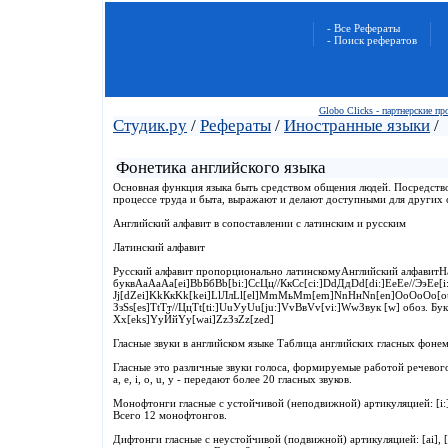
- Все Рефераты
- Поиск рефератов
Globo Clicks - партнерские п
Студик.ру
/
Рефераты
/
Иностранные языки
/
Фонетика английского языка
Основная функция языка быть средством общения людей. Посредств
процессе труда и быта, выражают и делают доступными для других с
Английский алфавит в сопоставлении с латинским и русским
Латинский алфавит
Русский алфавит пропорционально латинскомуАнглийский алфавитН
буквAaАаAa[ei]BbБбBb[bi:]CcЦц//КкCc[ci:]DdДдDd[di:]EeЕе//ЭэEe[i:]
Jj[dZei]KkКкKk[kei]LlЛлLl[el]MmМьMm[em]NnНнNn[en]OoОоOo[ou]P
ЗзSs[es]TtТт//ЦцTt[ti:]UuУуUu[ju:]VvВвVv[vi:]WwЗвук [w] обоз. Бу
Xx[eks]YyЙйYy[wai]ZzЗзZz[zed]
Гласные звуки в английском языке Таблица английских гласных фоне
Гласные это различные звуки голоса, формируемые работой речевого
a, e, i, o, u, y - передают более 20 гласных звуков.
Монофтонги гласные с устойчивой (неподвижной) артикуляцией: [i:], [i], 
Всего 12 монофтонгов.
Дифтонги гласные с неустойчивой (подвижной) артикуляцией: [ai], [ei],