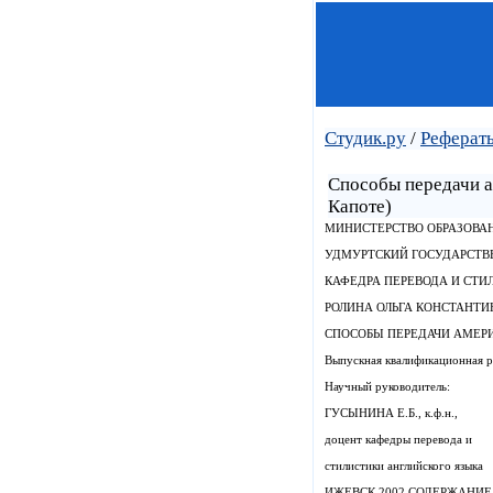
Студик.ру
/
Реферат
Способы передачи а
Капоте)
МИНИСТЕРСТВО ОБРАЗОВА
УДМУРТСКИЙ ГОСУДАРСТВ
КАФЕДРА ПЕРЕВОДА И СТИ
РОЛИНА ОЛЬГА КОНСТАНТ
СПОСОБЫ ПЕРЕДАЧИ АМЕРИКА
Выпускная квалификационная р
Научный руководитель:
ГУСЫНИНА Е.Б., к.ф.н.,
доцент кафедры перевода и
стилистики английского языка
ИЖЕВСК 2002 СОДЕРЖАНИЕ