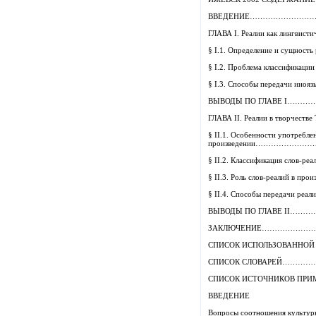
ВВЕДЕНИЕ…………………
ГЛАВА I. Реалии как линг
§ I.1. Определение и су
§ I.2. Проблема классиф
§ I.3. Способы передачи
ВЫВОДЫ ПО ГЛАВЕ I
ГЛАВА II. Реалии в творчест
§ II.1. Особенности употребле
произведении……………
§ II.2. Классификация слов-р
§ II.3. Роль слов-реалий в
§ II.4. Способы передачи реал
ВЫВОДЫ ПО ГЛАВЕ I
ЗАКЛЮЧЕНИЕ……………
СПИСОК ИСПОЛЬЗОВАНН
СПИСОК СЛОВАРЕЙ…
СПИСОК ИСТОЧНИКОВ 
ВВЕДЕНИЕ
Вопросы соотношения культуры