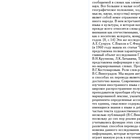
сообщаемой в словах как элемен
наук. Все большие и малые осо
географическое положение, ход
мысли, науки, искусства) непр
являет собой некое отражение 
иного народа. В нем встречают
языка и культуры, и которая н
прежде всего относятся слова-
внимания как отечественными, 
как о носителях колорита, кон
годов. [8, с.14] Эти же исслед
А.Е.Супрун. С.Влахов и С.Фло
(в 1960 году вышла их статья 
представлена полная характери
главный объект исследования Г
В.Н.Крупнова, Л.К.Латышева, 
представлена информация о ку
но-маркированных словах. Про
В.Г.Костомаровым. Роли слов-
В.С.Виноградов. Мы видим акту
и способах их перевода являет
достаточно важна. Современно
изучения иностранного языка 
широкое распространение получ
преподавателя приобщая обучае
маркированной лексике, указат
реципиента определенные ассоц
тех единиц, смысловое содерж
имеющиеся знания о языке и де
частью текста художественног
несколько публикаций (В.С.Вин
поскольку до сих пор реалии р
учитывались функции этих слов
различных способов перевода с
новизна данного исследования
информацию, которые встречают
играет важную роль в изучении