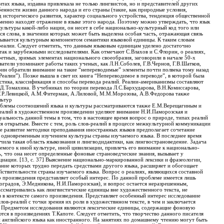
тах языка, издавна привлекала не только лингвистов, но и представителей других
бенности жизни данного народа и его страны (такие, как природные условия,
 исторического развития, характер социального устройства, тенденция общественной
еменно находят отражение в языке этого народа. Поэтому можно утверждать, что язык
культуры какой-либо нации, он несет в себе национально-культурный код того или
ся слова, в значении которых может быть выделена особая часть, отражающая связь
азывается культурным компонентом семантики языковой единицы. К таким словам
реалии. Следует отметить, что данным языковым единицам уделено достаточно
так и зарубежными исследователями. Как отмечают С.Влахов и С.Флорин, о реалиях,
кретных, зримых элементах национального своеобразия, заговорили в начале 50-х
ователи упоминают работы таких ученых, как Л.Н.Соболев, Г.В.Чернов, Г.В.Шатков,
рин обратили внимание на такие “непереводимые” элементы почти полвека тому назад
“Реалии”). Позже вышла в свет их книга “Непереводимое в переводе”, в которой была
стика, классификация и способы перевода реалий. Реалии-американизмы составляют
.Д.Томахина. В учебниках по теории перевода Л.С.Бархударова, В.Н.Комиссарова,
Т.Р.Левицкой, А.М.Фитерман, А.Лиловой, М.М.Морозова, А.В.Федорова также
льтур
блемы соотношений языка и культуры рассматриваются также Е.М.Верещагиным и
реалий в художественном произведении уделяют внимание Н.И.Паморозская и
альность данной темы в том, что в настоящее время вопрос о природе, типах реалий
ся открытым. Вместе с тем, роль слов-реалий в процессе межкультурной коммуникации
е развитие методики преподавания иностранных языков предполагает сочетание
с одновременным изучением культуры страны изучаемого языка. В последнее время
ила такая область языкознания и лингводидактики, как лингвострановедение. Задача
мого к иной культуре, иной цивилизации, привлечь его внимание к национально-
ь, что она несет определенные фоновые страноведческие знания, вызывает у
иации. [13, с. 37] Выяснение национально-маркированной лексики и фразеологии,
ание которых трудно передать средствами другого языка, расширяет и обогощает
йствительности страны изучаемого языка. Вопрос о реалиях, являющихся составной
о произведения представляет особый интерес. По данной проблеме имеется лишь
оградов, Э.Медникова, Н.И.Паморозская), и вопрос остается неразрешенным,
ассматривались как лингвистические единицы вне художественного текста, не
 в контексте самого произведения. Представляет особенный интерес исследование
лов-реалий с точки зрения их роли в художествнном тексте, в чем и заключается
. Предметом исследования являются лексические единицы, содержащие фоновую
ся в произведениях Т.Капоте. Следует отметить, что творчество данного писателя
 английского языка как иностранного. На занятиях по домашнему чтению могут быть