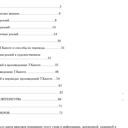
……………………………………………………..3
вистическое явление………………………………..8
щность реалий……………………………………..8
икации реалий…………………………………..14
 иноязычных реалий…………………………….24
…………………………………………………………30
ве Т.Капоте и способы их перевода……….……31
ния реалий в художественном
………………………………………………31
еалий в произведениях Т.Капоте…………..35
 произведениях Т.Капоте………………….……48
ий в переводах произведений Т.Капоте….54
I…………………………………………………………61
………………………………………………………62
,
,
ОЙ ЛИТЕРАТУРЫ……………………………...66
…………………………………………………………71
ПРИМЕРОВ………………………………………...72
 в самом широком понимании этого слова и информации, заложенной, хранимой и