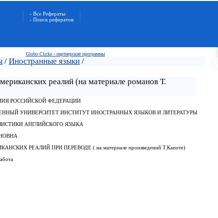
- Все Рефераты
- Поиск рефератов
Globo Clicks - партнерские программы
ы
/
Иностранные языки
/
мериканских реалий (на материале романов Т.
НИЯ РОССИЙСКОЙ ФЕДЕРАЦИИ
ЕННЫЙ УНИВЕРСИТЕТ ИНСТИТУТ ИНОСТРАННЫХ ЯЗЫКОВ И ЛИТЕРАТУРЫ
ЛИСТИКИ АНГЛИЙСКОГО ЯЗЫКА
ИНОВНА
НСКИХ РЕАЛИЙ ПРИ ПЕРЕВОДЕ ( на материале произведений Т.Капоте)
абота