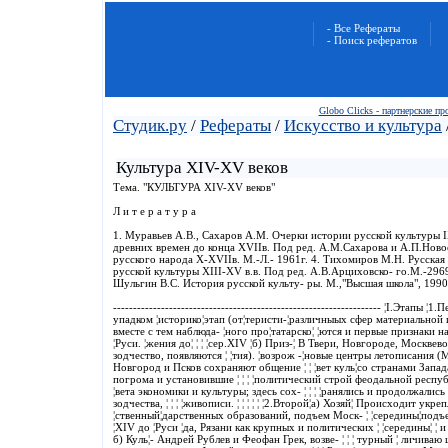
- Все Рефераты
- Поиск рефератов
Globo Clicks - партнерские п
Студик.ру
/
Рефераты
/
Искусство и культура
Культура XIV-XV веков
Тема. "КУЛЬТУРА XIV-XV веков"
Л и т е р а т у р а
1. Муравьев А.В., Сахаров А.М. Очерки истории русской культуры IX
древних времен до конца XVIIв. Под ред. А.М.Сахарова и А.П.Новос
русского народа X-XVIIв. М.-Л.- 1961г. 4. Тихомиров М.Н. Русская 
русской культуры XIII-XV в.в. Под ред. А.В.Арциховско- го.М.-296
Шульгин В.С. История русской культу- ры. М.,"Высшая школа", 1990
------------------------------------------------------------------- ¦I.Эта
упадком ¦историко¦этап (от¦теристи-¦различныых сфер материальной и
вместе с тем наблюда- ¦ного про¦татарско¦ ¦ются и первые признаки н
¦Руси. ¦жения до¦ ¦ ¦ ¦сер.XIV ¦б) Приз-¦ В Твери, Новгороде, Москвево
зодчество, появляются ¦ ¦тия). ¦возрож -¦новые центры летописания (Москва,
Новгород и Псков сохраняют общение ¦ ¦ ¦вет куль¦со странами Запада
погрома и установившие ¦ ¦ ¦ ¦политический строй феодальной респуб- ¦ 
¦вета экономики и культуры; здесь сох- ¦ ¦ ¦ ¦ранялись и продолжались
зодчества, ¦ ¦ ¦ ¦живописи. ¦ ¦ ¦ ¦ ¦ ¦2.Второй¦а) Хозяй¦ Происходит укре
¦ственный¦дарственных образований, подъем Моск- ¦ ¦середины¦подъе
¦XIV до ¦Руси ¦да, Рязани как крупных и политических ¦ ¦середины¦ ¦ и с
б) Куль¦- Андрей Рублев и Феофан Грек, возве- ¦ ¦ ¦ турный ¦ личиваю щ