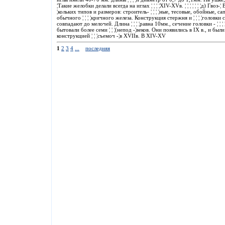
¦Такие желобки делали всегда на иглах ¦ ¦ ¦ ¦XIV-XVв. ¦ ¦ ¦ ¦ ¦ ¦ ¦д) Гвоз
¦кольких типов и размеров: строитель- ¦ ¦ ¦ ¦ные, тесовые, обойные, сап
обычного ¦ ¦ ¦ ¦кричного железа. Конструкция стержня и ¦ ¦ ¦ ¦головки 
совпадают до мелочей. Длина ¦ ¦ ¦ ¦равна 10мм., сечение головки - ¦ ¦ ¦ ¦2
бытовали более семи ¦ ¦ ¦(непод -¦веков. Они появились в IX в., и был
конструкцией ¦ ¦ ¦съемоч -¦в XVIIв. В XIV-XV
1
2
3
4
...
последняя