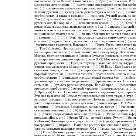
похвальная икона Фомы",летописная по- ¦ ¦ ¦ Руси ¦ весть о князе Мих.
московское летописание, ¦ ¦ ¦ ¦ настойчиво проводящее идею богоизбр
на ¦ ¦ ¦ ¦ политическое главенство в русских зем- ¦ ¦ ¦ ¦ лях, расцвет нов
явления русской ¦ ¦ ¦ ¦ культуры свидетельствует о ее несом- ¦ ¦ ¦ ¦ нен
особенностях, а также о создании ¦ ¦ ¦ ¦ единства Русской земли, по все
"За- ¦ ¦ ¦ ¦ донщина" и с ней целый цикл сказаний о ¦ ¦ ¦ ¦ Московском 
русских людей в борьбе с ¦ ¦ ¦ ¦ ненавистным врагом. ¦ ¦ ¦ ¦ ¦ ¦ ¦ в) Уста
новлени¦екульуры,устанавливаются связи с бол- ¦ ¦ ¦ внешне ¦ гарской и
южно -слаянскому влиянию, русская ¦ ¦ ¦ ных свя¦-литература, однако, о
национальный хаактер и за- ¦ ¦ ¦ ¦ метно обогащается за счет этого лия
¦ ¦ ¦ тношении. ¦ ¦ ¦ ¦ ¦ ¦ ¦ г) Вли¦- Атмосфера подъема стимулирует разви
отноше- ¦ ¦ ¦ падной ¦ ниях, зарождаются антицерковные тече- ¦ ¦ ¦ кул
¦ листического мышления. Новгород, ¦ ¦ ¦ ¦ Псков, Тверь находятся в контак
¦ 3. Тре-¦ а)Взаим¦о Происходит объединение русских зе- ¦ ¦ тий эта¦
взаимопроникновение ¦ ¦ новый ¦ вение ¦ местных культур. Псковские з
Москве, местное летописание ¦ ¦ловина ¦культур ¦пристально следят за 
государственным центром страны, ¦ ¦чало XVI¦ ¦Москва превращается 
русской народности. ¦ ¦ ¦ ¦Предшествующий этап расцвета культуры ¦ ¦ 
¦теперь она сливается в общем потоке. ¦ ¦ ¦ ¦ ¦ ¦ ¦б) Борь-¦ Еще более р
странами Запада, но на пути ¦ ¦ ¦ви про -¦культурного общения с ними 
борьбой против "ла- ¦ ¦ ¦шеств в ¦тинства", против всего нового и ино- 
особенностями ¦ ¦ ¦ ¦социально-экономической основы Рос- ¦ ¦ ¦ ¦сийско
¦развивающегося на базе феодализма и ¦ ¦ ¦ ¦крепостничества. Отставан
сильно на ¦ ¦ ¦ ¦судьбах русской культуры. Борьба прог- ¦ ¦ ¦ ¦рессивны
процессе приобретает ¦ ¦ ¦ ¦острый характер и развертывается на ¦ ¦ ¦ ¦п
¦1.Продук¦а) Ножи ¦ Основной продукцией специальных куз- ¦териал
Эти ¦ная куль¦лезо-об-¦ ¦самые универсальные средства труда в ¦тура.
широкое ¦ ¦вающего ¦ ¦распространение. Ножи применялись в ¦ ¦ремесла.
¦лах. Специальные ножи делали для вои- ¦ ¦ ¦ ¦нов и лекарей. В XIVв. -
кухонные, ¦ ¦ ¦ ¦столовые, бондарные, сапожные, хирур- ¦ ¦ ¦ ¦гические, 
стальными лезвиями. ¦ ¦ ¦ ¦ ¦ ¦ ¦б) Брит-¦ Бритвы были тоже широко ра
в. ¦ ¦ ¦ ¦близки современным опасным бритвам. ¦ ¦ ¦ ¦Различие лишь в фо
прямолинейное, а у ¦ ¦ ¦ ¦бритв XIV в. - дугообразное. Ручку ¦ ¦ ¦ ¦бритвы и
¦в)Ножни-¦ Ножницы делали двух типов: ¦ ¦ ¦цы (пру-¦а) пружинные ("о
посередине"). ¦ ¦ ¦шарнир -¦ Наиболее распространенными в быту ¦ ¦ ¦
¦лали со стальным наварным острием. Оба ¦ ¦ ¦ ¦вида ножниц украшались
¦ ¦ ¦ ¦г) Иглы ¦ По конструкции иглы сходны с совре- ¦ ¦ ¦ ¦менными ру
иглы имели 40-70 мм. длины ¦ ¦ ¦ ¦и диаметр от 0,7 до 1,1мм. На ушке, ¦