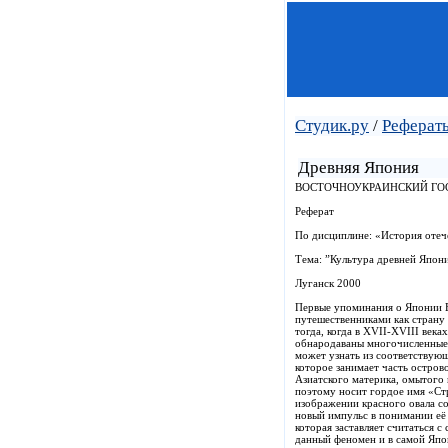
Студик.ру
/
Реферат
Древняя Япония
ВОСТОЧНОУКРАИНСКИЙ ГО
Реферат
По дисциплине: «История отеч
Тема: ”Культура древней Япон
Луганск 2000
Первые упоминания о Японии Е
путешественниками как страну
тогда, когда в XVII-XVIII век
обнародаваны многочисленные 
может узнать из соответствующ
которое занимает часть остров
Азиатского материка, омытого 
поэтому носит гордое имя «Ст
изображении красного овала с
новый импульс в понимании её 
которая заставляет считаться 
данный феномен и в самой Япон