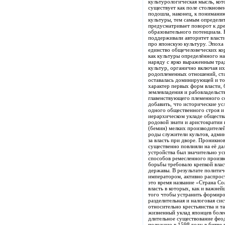
культурологическая мысль, кот
существует как поле столкнов
подошла, наконец, к понимани
культуры, тем самым определи
предусматривает поворот к др
образовательного потенциала.
поддерживали авторитет власти
про японскую культуру. Эпоха 
единство общечеловеческих кор
как культуры определённого на
наряду с ярко выраженным тра
культур, органично включая их
родоплеменных отношений, ста
оставалась доминирующей и тог
характер первых форм власти,
землевладения и рабовладельс
главенствующего племенного со
добавить, что исторические ус
одного общественного строя и 
иерархическом укладе общества
родовой знати и аристократии
(бемин) мелких производител
роды служители культов, админ
за власть при дворе. Проникн
существенно повлияли на её да
устройства был значительно у
способов ремесленного произв
борьбы требовало крепкой влас
державы. В результате полити
императором, активно распрос
это время название «Страна Со
власть в которых, как и важне
того чтобы устранить формиро
разделительная и налоговая си
относительно крестьянства и 
жизненный уклад японцев более
длительное существование фео
положено в 1598 году в битве 