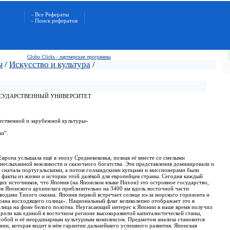
- Все Рефераты
- Поиск рефератов
Globo Clicks - партнерские программы
ы
/
Искусство и культура
/
СУДАРСТВЕННЫЙ УНИВЕРСИТЕТ
ественной и зарубежной культуры»
ии”.
вропа услышала ещё в эпоху Средневековья, познав её вместе со смелыми
 неслыханной вежливости и сказочного богатства. Эти представления доминировали и
ах сначала португальскими, а потом голландскими купцами и миссионерами были
факты из жизни и истории этой далёкой для европейцев страны. Сегодня каждый
их источников, что Япония (на Японском языке Нихон) это островное государство,
ов Японского архипелага приблизительно на 3400 км вдоль восточной части
водами Тихого океана. Япония первой встречает солнце из-за морского горизонта и
рана восходящего солнца». Национальный флаг великолепно отображает это в
олнца на фоне белого полотна. Неугасающий интерес к Японии в наше время получил
роли как единой в восточном регионе высокоразвитой капиталистической станы,
с собой и её неординарным культурным комплексом. Предметом анализа становится
ии, которая видит в нём гарантии дальнейшего успешного развития. Японская