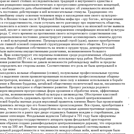
орая не имеет стойких исследовательских традиций и внутреннего единства и
ения реакционно-националистических и прогрессивно-демократических концепций,
ю необходимости дать объективный ответ на вопрос об уникальности японской
ть постоянно действующие в ней вспомогательные стимулы. Традиционно это
евнейшему опыту освоения человеком мира и нахождения ним своего культурно-
 Но в Японии только после II Мировой Войны мифы про «эру богов», которые веками
 и государственности, стали уступать место разговору про первичность общества,
палеолита в аспекте своих традиционных характеристик и на японской почве выявила
ней, неолит и энеолит сделали шаги в направлении спецификации японской культуры
рода. С этого времени на протяжении своего исторического существования она
диционализмом постоянно демонстрирует умение ассимилировать элементы других
 в свой культурный комплекс. Патриархальный строй (удзи), важное приобретение
ло главной основой социальной структуризации японского общества. Его роль
да, когда общинная собственность на землю и орудии труда, демократический
 были вытеснены имущественными различиями, возникновением большого
тва. Ярко иллюстрирует эти перемены появление среди родоплеменных объединений
юза Ямато (III IV ст.), который широко использовал труд рабов. Необходимо
ловия развития Японии не давали возможности рабовладельцу выйти за пределы
определить все стороны жизни. Соответственно его роль не была центральной в
, где ниже
 находились вольные общинники (селяне), полувольные профессиональные группы
ей и выделение своим привилегированным положением профессиональные общины-
истраторов, военных и других, которые свою силу и влияние использовали в борьбе
овение в Японию буддизма, китайской общественно-политической мысли, письменности
льнейшее культурное и общественное развитие. Процесс расклада родового
скорен введением прогрессивных форм орошения и обработки земли, эффективных
одства, возникновением чайной культуры и шелководства. Обострение классовой
,
ти, способность сдерживать протест низов, то есть единой централизованной
ческой борьбы знатных родов верховный правитель племени Ямато был провозглашён
,
транялась легенда про его божественное происхождение. Вся страна, приобретшая в
лнца, что восходит», была раздроблена на отдельные административные единицы,
йшие должности и ранги при дворе отдавались бывшим вождям и старейшинам, для
вание оппозиции. Феодальным кодексом Тайхорьё в 701 году были оформлены
стема, структура государственного аппарата права феодальной аристократии
таким образов создано раннефеодальную централизованную державу, что определило
 чем на 500 лет. Развитие материальных основ феодальной системы вызвало
дальной раздробленности и численности междоусобных войн, коней которым было
при Секигахара дома Токугава, который приобрёл первенство в процессе объединения