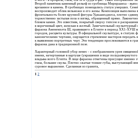
Второй памятник каменный рельеф из гробницы Мирираанха - выполн
врезанное в камень. В гробницах помещались статуи умерших. Сем
воспроизводит облик вельможи и его жены. Композиция выполнена в
фронтальность более крупной фигуры Уджаанхджеса, плотно сдвинут
торжественно застылая поза и взгляд, обращенный прямо. Лаконичн
блоком камня. Это известняк, покрытый сверху гипсом и раскрашенн
в коричневый цвет, женская в желтый. Замечательный скульптурный
фараона Аменемхета Ш, правившего в Египте в период ХХ1-ХУШ вв.
городов, расцвета культуры. В официальной скульптуре, в статуях ф
каноническими чертами, ощущается стремление мастеров передать 
к выявлению портретных черт. Эти тенденции прослеживаются в гр
фараона дана в традиционной позе.
Характерный головной убор немес - с изображением урея священной 
имени, начертанные в картуше (украшении в виде полуразвернутого 
владыка всего Египта. В лице фараона отмечены присущие именно э
глаза, большие скулы. Плотно сжатые тонкие губы, выступающий вп
суровое выражение. Сделанная из гранита,
1
2