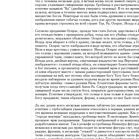
что у человека несколько душ, и вечная жизнь после земной смерти
хорошо ухаживают священники-жрецы. Гробница и рассматривалась 
египтяне называли “Ка” (двойник умершего человека). В то же врем
культов, которые в течение многих веков подвергались многочисле
множество богов. Некоторые из них были очень древними и походил
изображения имеют собачьи головы, рога или другие признаки звер
храмы которых строились по всей стране: Гор, Ра, Осирис, Исида и 
Согласно преданиям Осирис, прежде чем стать богом, царствовал в Е
его отождествлять с принципом добра, тогда как его убийца отождес
религиозное, моральное объяснение: Осирис есть заходящее солнце,
Исида луна вбирает в себя и хранит, сколько может, лучи солнца, а Г
темноту. Осирис часто изображался в виде мумии, его обычные атри
Нила в виде крестика с ушком наверху. Иногда Осирис изображаетс
это голова с коровьими ушами, на которой возвышается здание- симв
украшенной чаше, символ влаги, без которой ничто не могло бы сущ
Исиды диск, двойная корона, означающая владычество над Верхним 
изображается с головой птицы ибиса, он олицетворяет божественны
и бог письмен, и организатор мира, разогнавший мрак и рассеявший 
её клюв образует вместе с лапами равносторонний треугольник, поэ
основанные на ней, вот почему ибис посвящен богу Тоту богу божес
входило наблюдение за уровнем подъема воды во время разлива Ни
зубчатую линейку- символ разлива Нила. Египетские фараоны часто
получали тогда титул сыновей Амон-Ра. Следуя традиции, во время
священной лодке несли статую бога, покрытую драгоценностями, у
женщин. Египтяне утверждали, что солнце и луна только в лодке пл
богу придавали, таким образом, формы, и каждому из них было посв
До нас дошло всего несколько каменных табличек (их называют пал
египтяне с глубочайшим уважением относились к первым, ранним ве
эти времена великими мудрецами и могущественными царями. Как у
“городе мертвых” находились гробницы знати. В экспозиции Эрмита
прошлом -ярко раскрашенные. Характер изображений и их композиц
разработанном каноне. Так в рельефе из гробницы Нимаатра фигура
вельможи в несколько раз превосходит по величине фигуры слуг, п
рядами, фризами, в несколько “этажей” и движутся в плоскости изоб
четко очерченному контуром. Скульптор умело объединяет части фи
и ноги - в профиль; глаза, плечи и грудь в фас. Такое изображение л