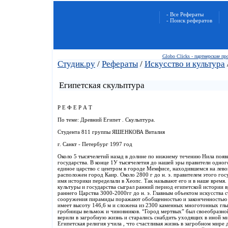
- Все Рефераты
- Поиск рефератов
Globo Clicks - партнерские п
Студик.ру
/
Рефераты
/
Искусство и культура
Египетская скульптура
Р Е Ф Е Р А Т
По теме: Древний Египет . Скульптура.
Студента 811 группы ЯШЕНКОВА Виталия
г. Санкт - Петербург 1997 год
Около 5 тысячелетий назад в долине по нижнему течению Нила появ
государства. В конце 1У тысячелетия до нашей эры правители одного
единое царство с центром в городе Мемфисе, находившемся на левом
расположен город Каир. Около 2800 г до н. э. правителем этого гос
имя историки переделали в Хеопс. Так называют его и в наше время
культуры и государства сыграл ранний период египетской истории в
раннего Царства 3000-2000гг до н. э. Главным объектом искусства 
сооружения пирамиды поражают обобщенностью и законченностью ф
имеет высоту 146,6 м и сложена из 2300 каменных многотонных гл
гробницы вельмож и чиновников. “Город мертвых” был своеобразно
верили в загробную жизнь и старались снабдить уходящих в иной ми
Египетская религия учила , что счастливая жизнь в загробном мире 