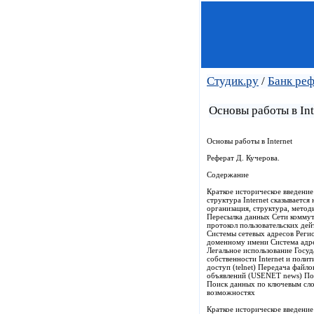
Студик.ру
/
Банк ре
Основы работы в Int
Основы работы в Internet
Реферат Д. Кучерова.
Содержание
Краткое историческое введение
структура Internet сказывается
организация, структура, мето
Пересылка данных Сети коммута
протокол пользовательских де
Системы сетевых адресов Реги
доменному имени Система адре
Легальное использование Госу
собственности Internet и поли
доступ (telnet) Передача файло
объявлений (USENET news) Пои
Поиск данных по ключевым сло
возможностях
Краткое историческое введение