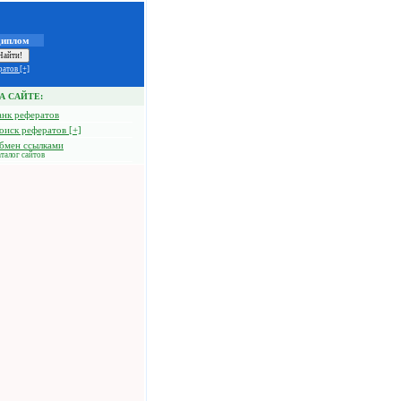
диплом
атов [+]
А САЙТЕ:
анк рефератов
оиск рефератов [+]
бмен ссылками
талог сайтов