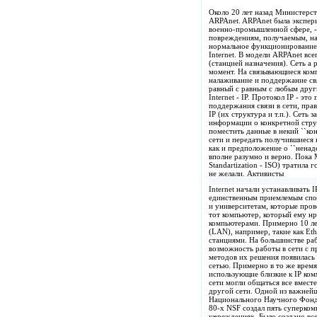
Около 20 лет назад Министерст
ARPAnet. ARPAnet была экспери
военно-промышленной сфере, - 
повреждениям, получаемым, на
нормальное функционирование.
Internet. В модели ARPAnet в
(станцией назначения). Сеть a 
момент. На связывающиеся комп
налаживание и поддержание свя
равный с равным с любым друг
Internet - IP. Протокол IP - э
поддержания связи в сети, пра
IP (их структура и т.п.). Сеть
информации о конкретной струк
поместить данные в некий ``конв
сети и передать получившиеся 
как и предположение о ``ненад
вполне разумно и верно. Пока 
Standartization - ISO) тратила
не желали. Активисты
Internet начали устанавливать
единственным приемлемым спос
и университетам, которые про
тот компьютер, который ему нр
компьютерами. Примерно 10 ле
(LAN), например, такие как Et
станциями. На большинстве ра
возможность работы в сети с пр
методов их решения появилась
сетью. Примерно в то же время
использующие близкие к IP ком
сети могли общаться все вместе
другой сети. Одной из важней
Национального Научного Фонда 
80-х NSF создал пять суперко
учреждениях. Было создано все