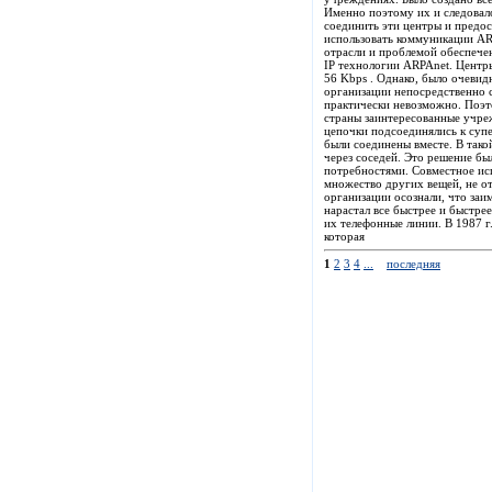
Именно поэтому их и следовало
соединить эти центры и предос
использовать коммуникации AR
отрасли и проблемой обеспече
IP технологии ARPAnet. Цент
56 Kbps . Однако, было очевид
организации непосредственно с 
практически невозможно. Поэт
страны заинтересованные учр
цепочки подсоединялись к суп
были соединены вместе. В так
через соседей. Это решение бы
потребностями. Совместное ис
множество других вещей, не о
организации осознали, что заи
нарастал все быстрее и быстре
их телефонные линии. В 1987 г.
которая
1
2
3
4
...
последняя