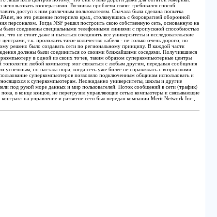
 использовать кооперативно. Возникла проблема связи: требовался способ
тавить доступ к ним различным пользователям. Сначала была сделана попытка
PAnet, но это решение потерпело крах, столкнувшись с бюрократией оборонной
ния персоналом. Тогда NSF решил построить свою собственную сеть, основанную на
ры были соединены специальными телефонными линиями с пропускной способностью
но, что не стоит даже и пытаться соединить все университеты и исследовательские
центрами, т.к. проложить такое количество кабеля - не только очень дорого, но
ому решено было создавать сети по региональному принципу. В каждой части
еждения должны были соединиться со своими ближайшими соседями. Получившиеся
еркомпьютеру в одной из своих точек, таким образом суперкомпьютерные центры
ой топологии любой компьютер мог связаться с любым другим, передавая сообщения
ло успешным, но настала пора, когда сеть уже более не справлялась с возросшими
пользование суперкомпьютеров позволяло подключенным общинам использовать и
тносящихся к суперкомпьютерам. Неожиданно университеты, школы и другие
мели под рукой море данных и мир пользователей. Поток сообщений в сети (трафик)
е пока, в конце концов, не перегрузил управляющие сетью компьютеры и связывающие
 контракт на управление и развитие сети был передан компании Merit Network Inc.,