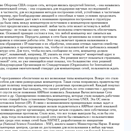
во Обороны США создало сеть, которая явилась предтечей Internet, - она называлась
ментальной сетью, - она создавалась для поддержки научных исследований в
в частности, для исследования методов построения сетей, устойчивых к частичным
пример, при бомбардировке авиацией и способных в таких условиях продолжать
 Это требование дает ключ к пониманию принципов построения и структуры
сегда была связь между компьютером-источником и компьютером-приемником
priori предполагалась ненадежной: любая часть сети может исчезнуть в любой
ьютеры - не только на саму сеть - также возложена ответственность обеспечивать
зи. Основной принцип состоял в том, что любой компьютер мог связаться как
им компьютером. Передача данных в сети была организована на основе протокола
то правила и описание работы сети. Этот свод включает правила налаживания и
вила обращения с IP-пакетами и их обработки, описания сетевых пакетов семейства
 задумывалась и проектировалась так, чтобы от пользователей не требовалось никакой
туре сети. Для того, чтобы послать сообщение по сети, компьютер должен
ерт'', называемый, например, IP, указать на этом ``конверте'' конкретный адрес в
в результате этих процедур пакеты в сеть. Эти решения могут показаться странными,
ежной'' сети, но уже имеющийся опыт показал, что большинство этих решений
Международная Организация по Стандартизации (Organization for International
 годы, создавая окончательный стандарт для компьютерных сетей, пользователи ждать
 IP-программное обеспечение на все возможные типы компьютеров. Вскоре это стало
обом для связи разнородных компьютеров. Такая схема понравилась правительству
водят политику покупки компьютеров у различных производителей. Каждый покупал
авился и вправе был ожидать, что сможет работать по сети совместно с другими
т спустя после появления ARPAnet появились Локальные Вычислительные Сети
hernet и др. Одновременно появились компьютеры, которые стали называть рабочими
бочих станций была установлена Операционная Система UNIX. Эта ОС имела
отоколом Internet (IP). В связи с возникновением принципиально новых задач и
 новая потребность: организации желали подключиться к ARPAnet своей локальной
 появились другие организации, которые начали создавать свои собственные сети,
муникационные протоколы. Стало ясно, что все только выиграли бы, если бы эти
, ведь тогда пользователи из одной сети смогли бы связываться с пользователями
ших среди этих новых сетей была NSFNET, разработанная по инициативе
(National Science Foundation - NSF), аналога нашего Министерства Науки. В конце
мпьютерных центров, сделав их доступными для использования в любых научных
го лишь пять центров потому, что они очень дороги даже для богатой Америки.