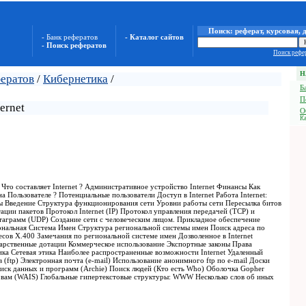
Поиск: реферат, курсовая, 
- Банк рефератов
- Каталог сайтов
- Поиск рефератов
Поиск рефер
Н
фератов
/
Кибернетика
/
Б
П
ernet
О
Ка
 Что составляет Internet ? Административное устройство Internet Финансы Как
 на Пользователе ? Потенциальные пользователи Доступ в Internet Работа Internet:
ды Введение Структура функционирования сети Уровни работы сети Пересылка битов
ции пакетов Протокол Internet (IP) Протокол управления передачей (TCP) и
йтаграмм (UDP) Создание сети с человеческим лицом. Прикладное обеспечение
ональная Система Имен Структура региональной системы имен Поиск адреса по
сов X.400 Замечания по региональной системе имен Дозволенное в Internet
дарственные дотации Коммерческое использование Экспортные законы Права
тика Сетевая этика Наиболее распространенные возможности Internet Удаленный
в (ftp) Электронная почта (e-mail) Использование анонимного ftp по e-mail Доски
ск данных и программ (Archie) Поиск людей (Кто есть Who) Oболочка Gopher
вам (WAIS) Глобальные гипертекстовые структуры: WWW Несколько слов об иных