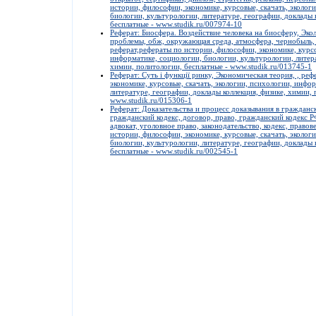
истории, философии, экономике, курсовые, скачать, эколог
биологии, культурологии, литературе, географии, доклады 
бесплатные - www.studik.ru/007974-10
Реферат: Биосфера. Воздействие человека на биосферу, Эко
проблемы, обж, окружающая среда, атмосфера, чернобыль, 
реферат,рефераты по истории, философии, экономике, курсо
информатике, социологии, биологии, культурологии, литера
химии, политологии, бесплатные - www.studik.ru/013745-1
Реферат: Суть і функції ринку, Экономическая теория, , ре
экономике, курсовые, скачать, экологии, психологии, инфо
литературе, географии, доклады коллекция, физике, химии, 
www.studik.ru/015306-1
Реферат: Доказательства и процесс доказывания в гражданс
гражданский кодекс, договор, право, гражданский кодекс Р
адвокат, уголовное право, законодательство, кодекс, право
истории, философии, экономике, курсовые, скачать, эколог
биологии, культурологии, литературе, географии, доклады 
бесплатные - www.studik.ru/002545-1