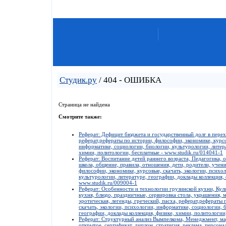
Студик.ру
/ 404 - ОШИБКА
Страница не найдена
Смотрите также:
Реферат: Дефицит бюджета и государственный долг в перех
реферат,рефераты по истории, философии, экономике, курсо
информатике, социологии, биологии, культурологии, литера
химии, политологии, бесплатные - www.studik.ru/014041-1
Реферат: Воспитание детей раннего возраста, Педагогика, о
школа, общение, правила, отношения, дети, родители, учен
философии, экономике, курсовые, скачать, экологии, психо
культурологии, литературе, географии, доклады коллекция,
www.studik.ru/009004-1
Реферат: Особенности и технологии грузинской кухни, Кул
кухня, блюдо, праздничные, сервировка стола, украшения, 
эротическая, легенды, греческий, пасха, реферат,рефераты
скачать, экологии, психологии, информатике, социологии, 
географии, доклады коллекция, физике, химии, политологии
Реферат: Структурный анализ Вымпелкома, Менеджмент, мар
открытое, сертификат, диплом, стратегия, реклама, персона