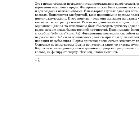
Этот прием стрижки позволяет путем прореживания волос создать 
короткими волосами в пряди. Филировка может быть сделана как в ц
и для создания иллюзии объема. В некоторых случаях даже для того
волосах. Выполняется как бритвой, так и ножницами с прямым поло
имеют разную длину. И это понятно - ведь они выпадают на разных у
выпавших волос растут новые. Разные по длине волосы придают при
одинаковой длины, то невозможно было бы создать прическу (даже зап
волос, коса не имела бы внутренней прочности). Пряди можно филиро
способом "зубчиков" (рис. 4в). Филирование последним способом в
на расстоянии 1-3 см от концов волос; волосы при этом должны быт
похожим на зубья пилы. Форма прически очень сильно зависит от то
Основные правила таковы. Если в прическе на каком-то участке нуж
Короткие волосы приподнимают длинные и придают пряди пышность.
голове, их филируют сверху. Наконец, чтобы смягчить
1
2