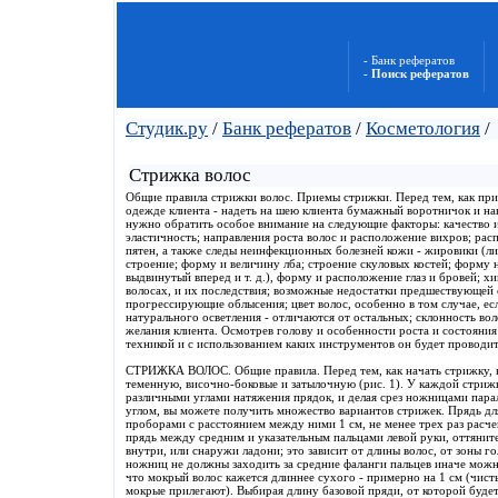
- Банк рефератов
- Поиск рефератов
Студик.ру
/
Банк рефератов
/
Косметология
/
Стрижка волос
Общие правила стрижки волос. Приемы стрижки. Перед тем, как прис
одежде клиента - надеть на шею клиента бумажный воротничок и н
нужно обратить особое внимание на следующие факторы: качество и 
эластичность; направления роста волос и расположение вихров; р
пятен, а также следы неинфекционных болезней кожи - жировики (лип
строение; форму и величину лба; строение скуловых костей; форму 
выдвинутый вперед и т. д.), форму и расположение глаз и бровей; 
волосах, и их последствия; возможные недостатки предшествующей
прогрессирующие облысения; цвет волос, особенно в том случае, есл
натурального осветления - отличаются от остальных; склонность во
желания клиента. Осмотрев голову и особенности роста и состояния 
техникой и с использованием каких инструментов он будет проводи
СТРИЖКА ВОЛОС. Общие правила. Перед тем, как начать стрижку, в
теменную, височно-боковые и затылочную (рис. 1). У каждой стрижк
различными углами натяжения прядок, и делая срез ножницами пара
углом, вы можете получить множество вариантов стрижек. Прядь д
проборами с расстоянием между ними 1 см, не менее трех раз расче
прядь между средним и указательным пальцами левой руки, оттяните
внутри, или снаружи ладони; это зависит от длины волос, от зоны го
ножниц не должны заходить за средние фаланги пальцев иначе можно
что мокрый волос кажется длиннее сухого - примерно на 1 см (чист
мокрые прилегают). Выбирая длину базовой пряди, от которой будет