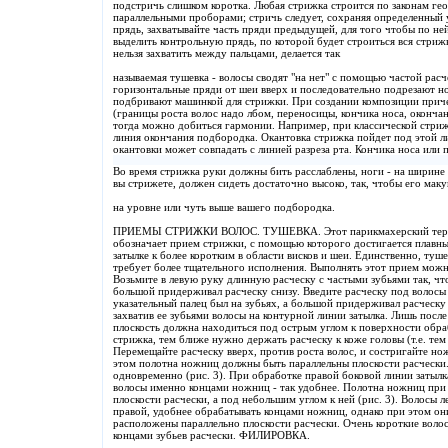
подстричь слишком коротка. Любая стрижка строится по законам гео
параллельными проборами; стричь следует, сохраняя определенный
прядь, захватывайте часть пряди предыдущей, для того чтобы по ней
выделить контрольную прядь, по которой будет строиться вся стрижк
нельзя захватить между пальцами, делается так
называемая тушевка - волосы сводят "на нет" с помощью частой расч
горизонтальные пряди от шеи вверх и последовательно подрезают
подбривают машинкой для стрижки. При создании композиции приче
(границы роста волос надо лбом, переносицы, кончика носа, окончан
тогда можно добиться гармонии. Например, при классической стрижк
линия окончания подбородка. Окантовка стрижка пойдет под этой л
окантовки может совпадать с линией разреза рта. Кончика носа или п
Во время стрижка руки должны бить расслаблены, ноги - на ширине п
вы стрижете, должен сидеть достаточно высоко, так, чтобы его мак
на уровне или чуть выше вашего подбородка.
ПРИЕМЫ СТРИЖКИ ВОЛОС. ТУШЕВКА. Этот парикмахерский термин, 
обозначает прием стрижки, с помощью которого достигается плавны
затылке к более коротким в области висков и шеи. Единственно, тушев
требует более тщательного исполнения. Выполнять этот прием мо
Возьмите в левую руку длинную расческу с частыми зубьями так, что
большой придерживал расческу снизу. Введите расческу под волосы н
указательный палец был на зубьях, а большой придерживал расческу 
захватив ее зубьями волосы на контурной линии затылка. Лишь после 
плоскость должна находиться под острым углом к поверхности обра
стрижка, тем ближе нужно держать расческу к коже головы (т.е. те
Перемещайте расческу вверх, против роста волос, и состригайте н
этом полотна ножниц должны быть параллельны плоскости расчески
одновременно (рис. 3). При обработке правой боковой линии затылк
волосы именно концами ножниц - так удобнее. Полотна ножниц при 
плоскости расчески, а под небольшим углом к ней (рис. 3). Волосы л
правой, удобнее обрабатывать концами ножниц, однако при этом он
расположены параллельно плоскости расчески. Очень короткие волос
концами зубьев расчески. ФИЛИРОВКА.