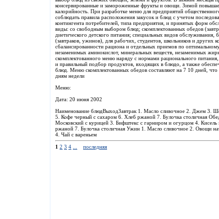
консервированные и замороженные фрукты и овощи. Зимой повышае
калорийность. При разработке меню для предприятий общественног
соблюдать правила расположения закусок и блюд с учетом последова
контингента потребителей, типа предприятия, и принятых форм об
виды: со свободным выбором блюд; скомплектованных обедов (завтр
диетического детского питания; специальных видов обслуживания, 
(завтраков, ужинов), для рабочих, студентов, школьников и других
сбалансированности рациона и отдельных приемов по оптимальному
незаменимых аминокислот, минеральных веществ, незаменимых жирн
скомплектованного меню наряду с нормами рационального питания,
и правильный подбор продуктов, входящих в блюдо, а также обеспе
блюд. Меню скомплектованных обедов составляют на 7 10 дней, что
дням недели
Меню:
Дата: 20 июня 2002
Наименование блюдВыходЗавтрак 1. Масло сливочное 2. Джем 3. Ше
5. Кофе черный с сахаром 6. Хлеб ржаной 7. Булочка столичная Обе
Московский с курицей 3. Бифштекс с гарниром и огурцом 4. Кисель 
ржаной 7. Булочка столичная Ужин 1. Масло сливочное 2. Овощи на
4. Чай с вареньем
1
2
3
4
...
последняя