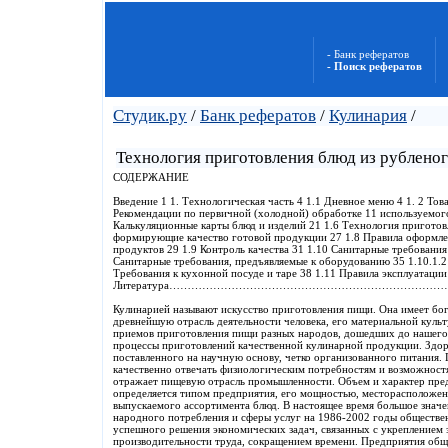
- Банк рефератов
- Поиск рефератов
Студик.ру
/
Банк рефератов
/
Кулинария
/
Технология приготовления блюд из рубленог
СОДЕРЖАНИЕ
Введение 1 1. Технологическая часть 4 1.1 Дневное меню 4 1. 2 Тов
Рекомендации по первичной (холодной) обработке 11 используемого
Калькуляционные карты блюд и изделий 21 1.6 Технология приготов
формирующие качество готовой продукции 27 1.8 Правила оформлен
продуктов 29 1.9 Контроль качества 31 1.10 Санитарные требования
Санитарные требования, предъявляемые к оборудованию 35 1.10.1.2 
Требования к кухонной посуде и таре 38 1.11 Правила эксплуатации
Литература………………………………………………………………………….
Кулинарией называют искусство приготовления пищи. Она имеет б
древнейшую отрасль деятельности человека, его материальной куль
приемов приготовления пищи разных народов, дошедших до нашего 
процессы приготовлений качественной кулинарной продукции. Здоро
поставленного на научную основу, четко организованного питания. 
качественно отвечать физиологическим потребностям и возможност
отражает пищевую отрасль промышленности. Объем и характер пре
определяется типом предприятия, его мощностью, месторасположен
выпускаемого ассортимента блюд. В настоящее время большое значе
народного потребления и сферы услуг на 1986-2002 годы обществен
успешного решения экономических задач, связанных с укреплением
производительности труда, сокращением времени. Предприятия общ