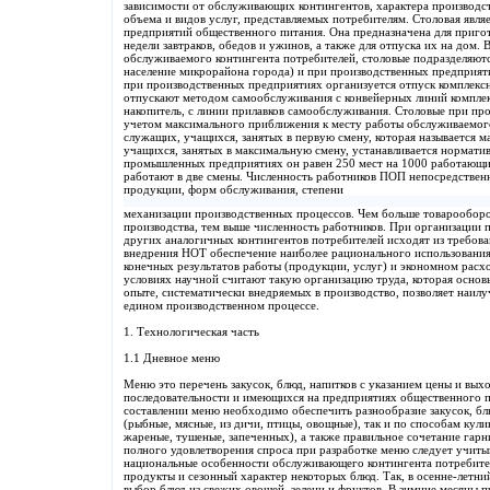
зависимости от обслуживающих контингентов, характера производс
объема и видов услуг, представляемых потребителям. Столовая явл
предприятий общественного питания. Она предназначена для приго
недели завтраков, обедов и ужинов, а также для отпуска их на дом.
обслуживаемого контингента потребителей, столовые подразделяю
население микрорайона города) и при производственных предприяти
при производственных предприятиях организуется отпуск комплексн
отпускают методом самообслуживания с конвейерных линий комплект
накопитель, с линии прилавков самообслуживания. Столовые при пр
учетом максимального приближения к месту работы обслуживаемого
служащих, учащихся, занятых в первую смену, которая называется 
учащихся, занятых в максимальную смену, устанавливается нормати
промышленных предприятиях он равен 250 мест на 1000 работающ
работают в две смены. Численность работников ПОП непосредственн
продукции, форм обслуживания, степени
механизации производственных процессов. Чем больше товарооборо
производства, тем выше численность работников. При организации 
других аналогичных контингентов потребителей исходят из требова
внедрения НОТ обеспечение наиболее рационального использования
конечных результатов работы (продукции, услуг) и экономном расх
условиях научной считают такую организацию труда, которая основ
опыте, систематически внедряемых в производство, позволяет наил
едином производственном процессе.
1. Технологическая часть
1.1 Дневное меню
Меню это перечень закусок, блюд, напитков с указанием цены и вы
последовательности и имеющихся на предприятиях общественного п
составлении меню необходимо обеспечить разнообразие закусок, бл
(рыбные, мясные, из дичи, птицы, овощные), так и по способам кул
жареные, тушеные, запеченных), а также правильное сочетание гар
полного удовлетворения спроса при разработке меню следует учиты
национальные особенности обслуживающего контингента потребите
продукты и сезонный характер некоторых блюд. Так, в осенне-летн
выбор блюд из свежих овощей, зелени и фруктов. В зимние месяцы 