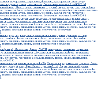
ихологии, информатике, социологии, биологии, культурологии, литературе,
ллекция, физике, химии, политологии, бесплатные - www.studik.ru/008611-1
льный налог, Налоги, право, экономика, трудовой, кодекс, гарант, гост, российская
люс, госкомстат, банк, реферат,рефераты по истории, философии, экономике, курсовые,
ихологии, информатике, социологии, биологии, культурологии, литературе,
ллекция, физике, химии, политологии, бесплатные - www.studik.ru/008526-1
усство и культура, музеи, галереи, афиша, учреждения культуры, кино, театр,
а, архитектура, спектакли, выставки, концерты, книги, зал, клуб, кинотеатр,
ельное, история, словарь, арт, боди, фото, реферат,рефераты по истории, философии,
скачать, экологии, психологии, информатике, социологии, биологии, культурологии,
, доклады коллекция, физике, химии, политологии, бесплатные -
-1
ьги и кредит, журналы, газета, экономика и жизнь, деньги, финансы, эксперт,
дело, профиль, финансы и кредит, реферат,рефераты по истории, философии,
скачать, экологии, психологии, информатике, социологии, биологии, культурологии,
, докладыколлекция, физике, химии, политологии, бесплатные -
-1
ия функций, Математика, физтех, МФТИ, менеджмент, экономика, маркетинг,
тут, повышение квалификации, обучение, второе высшее, реферат,рефераты по
кономике, курсовые, скачать, экологии, психологии, информатике, социологии,
ии, литературе, географии, доклады коллекция, физике, химии, политологии,
ik.ru/006350-1
овы госрегулирования инвестиций в РФ, Инвестиции, строительство, проекты, банки,
еджер, дилер, брокер, ТрастИнвест, трастовый счёт, биржа, валютный дилинг,
недвижимость, Forex, Croatia, Croat дом, реферат,рефераты по истории, философии,
скачать, экологии, психологии, информатике, социологии, биологии, культурологии,
, доклады коллекция, физике, химии, политологии, бесплатные -
-1