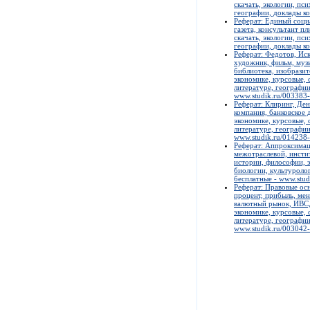
скачать, экологии, пс
географии, доклады ко
Реферат: Единый социа
газета, консультант п
скачать, экологии, пс
географии, доклады ко
Реферат: Федотов, Иск
художник, фильм, музык
библиотека, изобразит
экономике, курсовые, 
литературе, географии
www.studik.ru/003383
Реферат: Клиринг, Ден
компания, банковское 
экономике, курсовые, 
литературе, географии
www.studik.ru/014238
Реферат: Аппроксимац
межотраслевой, инсти
истории, философии, э
биологии, культуролог
бесплатные - www.stud
Реферат: Правовые осн
процент, прибыль, мен
валютный рынок, ИВС, 
экономике, курсовые, 
литературе, географии
www.studik.ru/003042