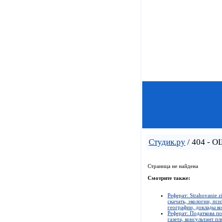
Студик.ру
/ 404 - 
Страница не найдена
Смотрите также:
Реферат: Strahovanie 
скачать, экологии, пс
географии, доклады ко
Реферат: Податкова пол
газета, консультант п