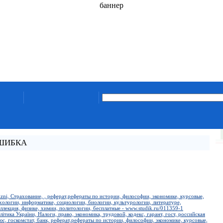
баннер
ОШИБКА
zizni, Страхование, , реферат,рефераты по истории, философии, экономике, курсовые,
ихологии, информатике, социологии, биологии, культурологии, литературе,
ллекция, физике, химии, политологии, бесплатные - www.studik.ru/011359-1
ітика України, Налоги, право, экономика, трудовой, кодекс, гарант, гост, российская
люс, госкомстат, банк, реферат,рефераты по истории, философии, экономике, курсовые,