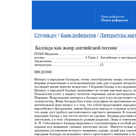
- Банк рефератов
- Поиск рефератов
Студик.ру
/
Банк рефератов
/
Литература зар
Баллада как жанр английской поэзии
ПЛАН Введение……………………………………………………………………… 3 Гл
поэзии……………………………… 4 Глава 2. Английские и шотла
Заключение………………………………………………………………….14 Спис
литературы……………………………………..15
ВВЕДЕНИЕ
Интерес к народным балладам, этому своеобразному жанру песенно
впервые романтиками и использованному ими для создания литерату
последнее время заметно возрастает. Сборники баллад и исследовани
Интерес к народной балладе захватывает не только научные круги, 
Показателен успех у нашего читателя старинных англо-шотландских 
Маршака. Возрождение интереса к балладе идет в русле растущего 
человечества. Жанр баллады был очень популярен на протяжении все
значительной мере вопрос и о том, что собой представляло народно
европейского феодализма, какова была роль народа в создании культ
что жанр этот требует настоятельного научного внимания. К сожал
народных баллад у нас почти ничего не сделано. Баллады рассеяны
эпическим, а в этих сборникахпо разным разделам. Лишь в семитом
А. И. Соболевского баллады выделены и сгруппированы в особый ра
издания под названием «низших эпических песен». Имеется только 
принципы составления которого вызывают, однако, целый ряд серье
народные баллады заслуживают самого пристального внимания и по