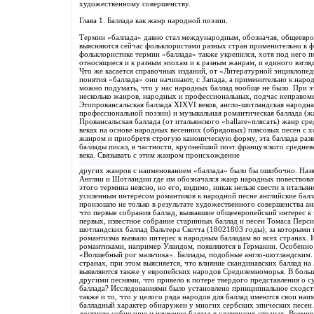
художественному совершенству.
Глава 1. Баллада как жанр народной поэзии.
Термин «баллада» давно стал международным, обозначая, общеевро
выясняются сейчас фольклористами разных стран применительно к ф
фольклористике термин «баллада» также укрепился, хотя под него п
относящиеся и к разным эпохам и к разным жанрам, и единого взгля
Что же касается справочных изданий, от «Литературной энциклопе
понятия «баллада» они начинают, с Запада, а применительно к наро
можно подумать, что у нас народных баллад вообще не было. При 
несколько жанров, народных и профессиональных, подчас неправоме
Этопровансальская баллада XIXVI веков, англо-шотландская народна
профессиональной поэзии) и музыкальная романтическая баллада (ж
Провансальская баллада (от итальянского «ballare»плясать) жанр ср
веках на основе народных весенних (обрядовых) плясовых песен с
жанром и приобретя строгую каноническую форму, эта баллада разв
баллады писал, в частности, крупнейший поэт французского среднев
века. Связывать с этим жанром происхождение
других жанров с наименованием «баллада» было бы ошибочно. Назва
Англии и Шотландии где им обозначался жанр народных повествов
этого термина неясно, но его, видимо, никак нельзя свести к итальян
усиленным интересом романтиков к народной песне английские бал
произошло не только в результате художественного совершенства ан
что первые собрания баллад, вызвавшие общеевропейский интерес к 
первых, известное собрание старинных баллад и песен Томаса Перси
шотландских баллад Вальтера Скотта (18021803 годы), за которыми 
романтизма вызвало интерес к народным балладам во всех странах. 
романтиками, например Уландом, появляются в Германии. Особенно
«Волшебный рог мальчика». Баллады, подобные англо-шотландским.
странах, при этом выясняется, что влияние скандинавских баллад н
выявляются также у европейских народов Средиземноморья. В боль
другими песнями, что привело к потере твердого представления о с
баллада? Исследованиями было установлено принципиальное сходств
также и то, что у целого ряда народов для баллад имеются свои наи
балладный характер обнаружен у многих сербских эпических песен.
достигло собирание и изучение баллад в славянских странах. Всемир