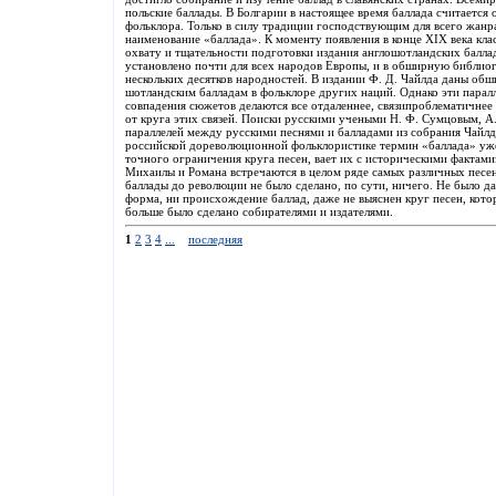
польские баллады. В Болгарии в настоящее время баллада считается
фольклора. Только в силу традиции господствующим для всего жанра
наименование «баллада». К моменту появления в конце XIX века кл
охвату и тщательности подготовки издания англошотландских балла
установлено почти для всех народов Европы, и в обширную библио
нескольких десятков народностей. В издании Ф. Д. Чайлда даны обши
шотландским балладам в фольклоре других наций. Однако эти паралл
совпадения сюжетов делаются все отдаленнее, связипроблематичнее и
от круга этих связей. Поиски русскими учеными Н. Ф. Сумцовым, А
параллелей между русскими песнями и балладами из собрания Чайлд
российской дореволюционной фольклористике термин «баллада» уже
точного ограничения круга песен, вает их с историческими фактами
Михаилы и Романа встречаются в целом ряде самых различных песен
баллады до революции не было сделано, по сути, ничего. Не было д
форма, ни происхождение баллад, даже не выяснен круг песен, кото
больше было сделано собирателями и издателями.
1
2
3
4
...
последняя