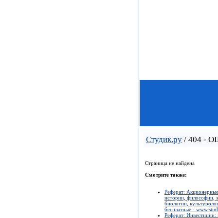
Студик.ру
/ 404 - 
Страница не найдена
Смотрите также:
Реферат: Акционерные 
истории, философии, э
биологии, культуролог
бесплатные - www.stud
Реферат: Инвестиции: 