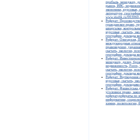
прибыль, менеджер, ди
рынок, ИВС, недвижимо
экономике, курсовые, 
литературе, географии
www.studik.ru/003060
Реферат: Производств
гражданское право, тр
шпаргалки, контрольн
курсовые, скачать, эк
географии, доклады ко
Реферат: Олигархия, П
международные отноше
правоведение, украина
скачать, экологии, пс
географии, доклады ко
Реферат: Инвестиционн
менеджер, дилер, брок
недвижимость, Forex, 
скачать, экологии, пс
географии, доклады ко
Реферат: Відтворення 
курсовые, скачать, эк
географии, докладыкол
Реферат: Фашистська д
уголовное право, зако
реферат,рефераты по и
информатике, социолог
химии, политологии, б