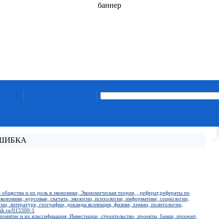
баннер
ОШИБКА
общества и их роль в экономике, Экономическая теория, , реферат,рефераты по
кономике, курсовые, скачать, экологии, психологии, информатике, социологии,
ии, литературе, географии, доклады коллекция, физике, химии, политологии,
ik.ru/015300-1
понятие и их классификация, Инвестиции, строительство, проекты, банки, процент,