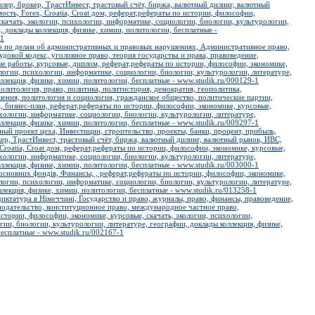
лер, брокер, ТрастИнвест, трастовый счёт, биржа, валютный дилинг, валютный
сть, Forex, Croatia, Croat дом, реферат,рефераты по истории, философии,
скачать, экологии, психологии, информатике, социологии, биологии, культурологии,
, доклады коллекция, физике, химии, политологии, бесплатные -
-1
о по делам об административных и правовых нарушениях, Административное право,
удовой кодекс, уголовное право, теория государства и права, правоведение,
ые работы, курсовые, диплом, реферат,рефераты по истории, философии, экономике,
ологии, психологии, информатике, социологии, биологии, культурологии, литературе,
ллекция, физике, химии, политологии, бесплатные - www.studik.ru/000129-1
олитология, право, политика, политистория, демократия, геополитика,
ния, политология и социология, гражданское общество, политические партии,
, бизнес-план, реферат,рефераты по истории, философии, экономике, курсовые,
ихологии, информатике, социологии, биологии, культурологии, литературе,
ллекция, физике, химии, политологии, бесплатные - www.studik.ru/009297-1
ый проект цеха, Инвестиции, строительство, проекты, банки, процент, прибыль,
ер, ТрастИнвест, трастовый счёт, биржа, валютный дилинг, валютный рынок, ИВС,
Croatia, Croat дом, реферат,рефераты по истории, философии, экономике, курсовые,
ихологии, информатике, социологии, биологии, культурологии, литературе,
ллекция, физике, химии, политологии, бесплатные - www.studik.ru/003000-1
основних фондів, Финансы, , реферат,рефераты по истории, философии, экономике,
ологии, психологии, информатике, социологии, биологии, культурологии, литературе,
лекция, физике, химии, политологии, бесплатные - www.studik.ru/013258-1
иктатура в Німеччині, Государство и право, журналы, право, финансы, правоведение,
нодательство, конституционное право, международное частное право,
стории, философии, экономике, курсовые, скачать, экологии, психологии,
ии, биологии, культурологии, литературе, географии, доклады коллекция, физике,
есплатные - www.studik.ru/002167-1