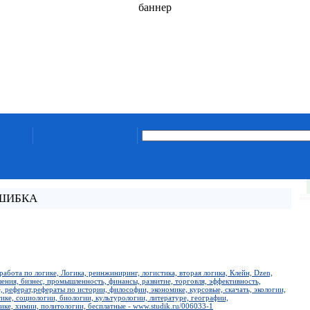
баннер
ОШИБКА
работа по логике, Логика, реинжиниринг, логистика, вторая логика, Клейн, Dzen,
ения, бизнес, промышленность, финансы, развитие, торговля, эффективность,
, реферат,рефераты по истории, философии, экономике, курсовые, скачать, экологии,
ке, социологии, биологии, культурологии, литературе, географии,
ике, химии, политологии, бесплатные - www.studik.ru/006033-1