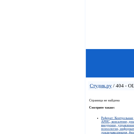
Студик.ру
/ 404 - 
Страница не найдена
Смотрите также:
Реферат: Контрольная 
АРИС, консалтинг, реш
внедрение, управление
психологии, информати
докладыколлекция, физ