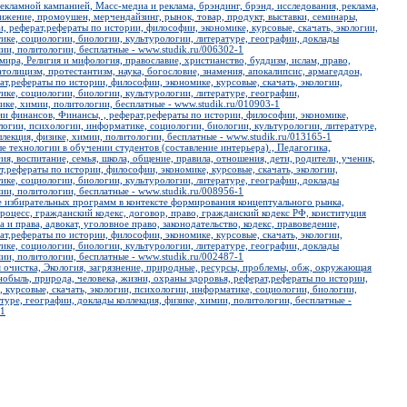
екламной кампанией, Масс-медиа и реклама, брэндинг, брэнд, исследования, реклама,
ижение, промоушен, мерчендайзинг, рынок, товар, продукт, выставки, семинары,
, реферат,рефераты по истории, философии, экономике, курсовые, скачать, экологии,
ике, социологии, биологии, культурологии, литературе, географии, доклады
мии, политологии, бесплатные - www.studik.ru/006302-1
мира, Религия и мифология, православие, христианство, буддизм, ислам, право,
атолицизм, протестантизм, наука, богословие, знамения, апокалипсис, армагеддон,
ат,рефераты по истории, философии, экономике, курсовые, скачать, экологии,
ке, социологии, биологии, культурологии, литературе, географии,
ике, химии, политологии, бесплатные - www.studik.ru/010903-1
ии финансов, Финансы, , реферат,рефераты по истории, философии, экономике,
ологии, психологии, информатике, социологии, биологии, культурологии, литературе,
лекция, физике, химии, политологии, бесплатные - www.studik.ru/013165-1
 технологии в обучении студентов (составление интерьера)., Педагогика,
ия, воспитание, семья, школа, общение, правила, отношения, дети, родители, ученик,
т,рефераты по истории, философии, экономике, курсовые, скачать, экологии,
ике, социологии, биологии, культурологии, литературе, географии, доклады
мии, политологии, бесплатные - www.studik.ru/008956-1
е избирательных программ в контексте формирования концептуального рынка,
роцесс, гражданский кодекс, договор, право, гражданский кодекс РФ, конституция
 и права, адвокат, уголовное право, законодательство, кодекс, правоведение,
ат,рефераты по истории, философии, экономике, курсовые, скачать, экологии,
ике, социологии, биологии, культурологии, литературе, географии, доклады
мии, политологии, бесплатные - www.studik.ru/002487-1
я очистка, Экология, загрязнение, природные, ресурсы, проблемы, обж, окружающая
нобыль, природа, человека, жизни, охраны здоровья, реферат,рефераты по истории,
 курсовые, скачать, экологии, психологии, информатике, социологии, биологии,
туре, географии, доклады коллекция, физике, химии, политологии, бесплатные -
-1