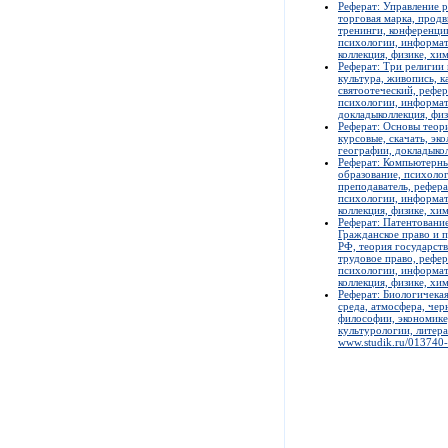
Реферат: Управление р
торговая марка, продв
тренинги, конференции
психологии, информат
коллекция, физике, хи
Реферат: Три религии 
культура, живопись, к
святоотеческий, рефер
психологии, информати
докладыколлекция, физ
Реферат: Основы теор
курсовые, скачать, эк
географии, докладыкол
Реферат: Компьютерные
образование, психолог
преподаватель, рефера
психологии, информат
коллекция, физике, хи
Реферат: Патентовани
Гражданское право и п
РФ, теория государства
трудовое право, рефер
психологии, информат
коллекция, физике, хи
Реферат: Биологичека
среда, атмосфера, чер
философии, экономике,
культурологии, литера
www.studik.ru/013740