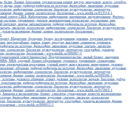
, белки, Химия, биохимия, органическая химия, каучук, менделеев, золото, серебро,
рт, водка, пиво, реферат,рефераты по истории, философии, экономике, курсовые,
ихологии, информатике, социологии, биологии, культурологии, литературе,
ллекция, физике, химии, политологии, бесплатные - www.studik.ru/013514-1
ный сектор США, Кибернетика, информация, математика, моделирование, Физтех-
е системы, управление, диплом, компьютерные технологии, эргономика, эвм,
й интелект, лазеры, автоматизация, реферат,рефераты по истории, философии,
скачать, экологии, психологии, информатике, социологии, биологии, культурологии,
, доклады коллекция, физике, химии, политологии, бесплатные -
-1
тернет, Маркетинг, брэндинг, брэнд, исследования, реклама, торговая марка,
н, мерчендайзинг, рынок, товар, продукт, выставки, семинары, тренинги,
рефераты по истории, философии, экономике, курсовые, скачать, экологии,
ике, социологии, биологии, культурологии, литературе, географии, доклады
мии, политологии, бесплатные - www.studik.ru/006067-1
ограниченной ответственностью, Предпринимательство, малый бизнес, академия
 MBA, МБА, средний, бизнес-образование, тренинги, управление, стажировки,
ции, президентская программа, ученый центр, консультации, менеджмент, деловое,
нсалтинг, образова, реферат,рефераты по истории, философии, экономике, курсовые,
ихологии, информатике, социологии, биологии, культурологии, литературе,
ллекция, физике, химии, политологии, бесплатные - www.studik.ru/009506-1
, эстетика, делового общения, этикет, деловая, психология, мораль, биоэтика, добро
а, христианства, реферат,рефераты по истории, философии, экономике, курсовые,
ихологии, информатике, социологии, биологии, культурологии, литературе,
ллекция, физике, химии, политологии, бесплатные - www.studik.ru/015663-1
, Авиация и космонавтика, бизнес, самолеты, гражданская, новости космонавтики,
стории, философии, экономике, курсовые, скачать, экологии, психологии,
ии, биологии, культурологии, литературе, географии, доклады коллекция, физике,
есплатные - www.studik.ru/000012-1