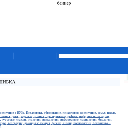
баннер
ОШИБКА
оспитание в ВУЗе, Педагогика, образование, психология, воспитание, семья, школа,
ошения, дети, родители, ученик, преподаватель, реферат,рефераты по истории,
 курсовые, скачать, экологии, психологии, информатике, социологии, биологии,
туре, географии, доклады коллекция, физике, химии, политологии, бесплатные -
-1