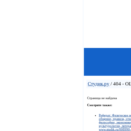
Студик.ру
/ 404 - 
Страница не найдена
Смотрите также:
Реферат: Физическое в
общение, правила, отн
философии, экономике,
культурологии, литера
www.studik.ru/008990