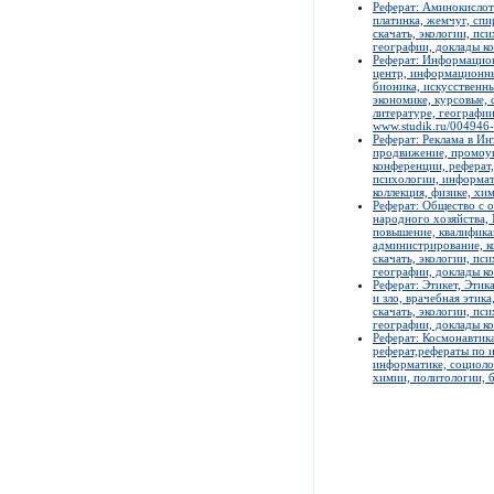
Реферат: Аминокислоты
платинка, жемчуг, спи
скачать, экологии, пс
географии, доклады ко
Реферат: Информацион
центр, информационны
бионика, искусственны
экономике, курсовые, 
литературе, географии
www.studik.ru/004946
Реферат: Реклама в Ин
продвижение, промоуше
конференции, реферат,
психологии, информат
коллекция, физике, хи
Реферат: Общество с 
народного хозяйства,
повышение, квалифика
администрирование, ко
скачать, экологии, пс
географии, доклады ко
Реферат: Этикет, Этика
и зло, врачебная этик
скачать, экологии, пс
географии, доклады ко
Реферат: Космонавтика
реферат,рефераты по и
информатике, социолог
химии, политологии, б