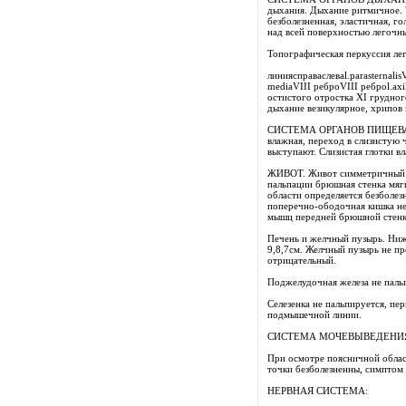
дыхания. Дыхание ритмичное. Ч
безболезненная, эластичная, г
над всей поверхностью легочны
Топографическая перкуссия лег
линиясправаслеваl.parasternalisV
mediaVIII реброVIII реброl.axil
остистого отростка XI грудног
дыхание везикулярное, хрипов в
СИСТЕМА ОРГАНОВ ПИЩЕВАРЕНИ
влажная, переход в слизистую 
выступают. Слизистая глотки вл
ЖИВОТ. Живот симметричный с 
пальпации брюшная стенка мягк
области определяется безболез
поперечно-ободочная кишка не
мышц передней брюшной стенки
Печень и желчный пузырь. Ниж
9,8,7см. Желчный пузырь не 
отрицательный.
Поджелудочная железа не паль
Селезенка не пальпируется, пе
подмышечной линии.
СИСТЕМА МОЧЕВЫВЕДЕНИ
При осмотре поясничной облас
точки безболезненны, симптом 
НЕРВНАЯ СИСТЕМА: