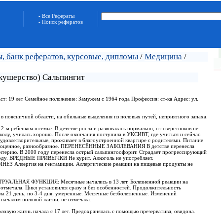
- Все Рефераты
- Поиск рефератов
, банк рефератов, курсовые, дипломы
/
Медицина
/
кушерство) Сальпингит
ст: 19 лет Семейное положение: Замужем с 1964 года Профессия: ст-ка Адрес: ул.
в поясничной области, на обильные выделения из половых путей, неприятного запаха.
 2-м ребенком в семье. В детстве росла и развивалась нормально, от сверстников не
 школу, училась хорошо. После окончания поступила в УКСИВТ, где учиться и сейчас.
удовлетворительные, проживает в благоустроенной квартире с родителями. Питание
полноценное, разнообразное. ПЕРЕНЕСЁННЫЕ ЗАБОЛЕВАНИЯ В детстве перенесла
нтерию. В 2000 году перенесла острый сальпингоофорит. Страдает прогрессирующий
году. ВРЕДНЫЕ ПРИВЫЧКИ Не курит. Алкоголь не употребляет.
Аллергия на гентамицин. Аллергические реакции на пищевые продукты не
ТРУАЛЬНАЯ ФУНКЦИЯ: Месячные начались в 13 лет. Болезненной реакции на
отмечала. Цикл установился сразу и без особенностей. Продолжительность
ла 21 день, по 3-4 дня, умеренные. Месячные безболезненные. Изменений
с началом половой жизни, не отмечала.
ю жизнь начала с 17 лет. Предохранялась с помощью презерватива, овидона.