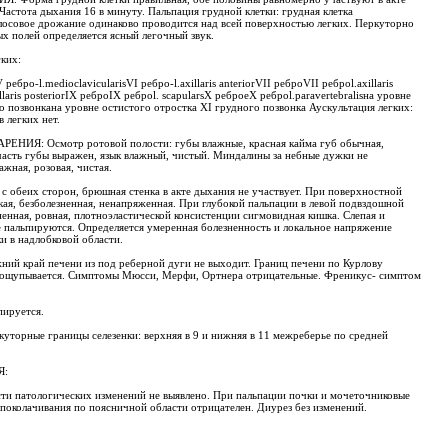
астота дыхания 16 в минуту. Пальпация грудной клетки: грудная клетка
олосовое дрожание одинаково проводится над всей поверхностью легких. Перкуторно
х полей определяется ясный легочный звук.
ких:
 ребро-l.medioclavicularisVI ребро-l.axillaris anteriorVII реброVII реброl.axillaris
laris posteriorIX реброIX реброl. scapularsX реброеX реброl.paravertebralisна уровне
о позвонкана уровне остистого отростка XI грудного позвонка Аускультация легких:
 легких нет.
Я: Осмотр ротовой полости: губы влажные, красная кайма губ обычная,
часть губы выражен, язык влажный, чистый. Миндалины за небные дужки не
ажная, розовая, чистая.
обеих сторон, брюшная стенка в акте дыхания не участвует. При поверхностной
ая, безболезненная, ненапряженная. При глубокой пальпации в левой подвздошной
ненная, ровная, плотноэластической консистенции сигмовидная кишка. Слепая и
 пальпируются. Определяется умеренная болезненность и локальное напряжение
 в надлобковой области.
ний край печени из под реберной дуги не выходит. Границ печени по Курлову
прощупывается. Симптомы Мюсси, Мерфи, Ортнера отрицательные. Френикус- симптом
пируется.
ркуторные границы селезенки: верхняя в 9 и нижняя в 11 межреберье по средней
Я:
ти патологических изменений не выявлено. При пальпации почки и мочеточниковые
поколачивания по поясничной области отрицателен. Диурез без изменений.