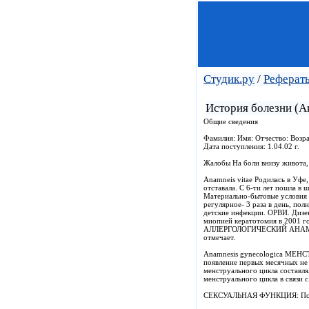
Студик.ру
/
Рефераты
История болезни (А
Общие сведения
Фамилия: Имя: Отчество: Возра
Дата поступления: 1.04.02 г.
Жалобы На боли внизу живота, 
Anamneis vitae Родилась в Уфе,
отставала. С 6-ти лет пошла в
Материально-бытовые условия 
регулярное- 3 раза в день, 
детские инфекции. ОРВИ. Дизе
миопией кератотомия в 2001 
АЛЛЕРГОЛОГИЧЕСКИЙ АНАМНЕЗ 
отмечает.
Anamnesis gynecologica МЕНС
появление первых месячных не 
менструального цикла составля
менструального цикла в связи 
СЕКСУАЛЬНАЯ ФУНКЦИЯ: Полову