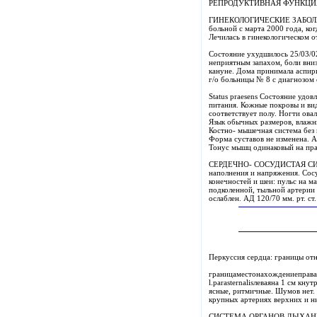
РЕПРОДУКТИВНАЯ ФУНКЦИЯ: Н
ГИНЕКОЛОГИЧЕСКИЕ ЗАБОЛЕВА
больной с марта 2000 года, ко
Лечилась в гинекологическом 
Состояние ухудшилось 25/03/02
неприятным запахом, боли вниз
кануне. Дома принимала аспири
г/о больницы № 8 с диагнозом
Status praesens Состояние удо
питания. Кожные покровы и ви
соответствует полу. Ногти ова
Язык обычных размеров, влажны
Костно- мышечная система без 
Форма суставов не изменена. А
Тонус мышц одинаковый на пра
СЕРДЕЧНО- СОСУДИСТАЯ СИСТЕ
наполнения и напряжения. Сосуд
конечностей и шеи: пульс на м
подколенной, тыльной артерии 
ослаблен. АД 120/70 мм. рт. с
Перкуссия сердца: границы от
границаместонахождениеправая
l.parasternalisлеваяна 1 см кн
ясные, ритмичные. Шумов нет.
крупных артериях верхних и н
СИСТЕМА ОРГАНОВ ДЫХАНИЯ. Ф