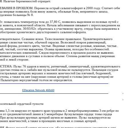
аличие беременностей отрицает.
НИЯ В ПРОШЛОМ: Перенесла острый сальпигоофорит в 2000 году. Считает себя
гда впервые появились боли внизу живота, обильные бели, неприятного запаха.
отделении больницы № 8.
г. повысилась температура тела до 37,80 С, появились выделения из половых путей с
у живота, в поясничной области. Начала заболевания связывает с переохлаждением на
н, ампициллин. 30/03/02г. обратилась к участковому врачу, откуда была направлена в
 обострение хронического двухстороннего сальпингоофорита.
влетворительное. Сознание ясное. Телосложение правильное. Удовлетворительного
димые слизистые чистые, обычной окраски. Волосяной покров равномерный,
льной формы, розового цвета, чистые. Видимые слизистые розовые, влажные, чистые.
й, чистый, сосочки выражены. Осанка правильная, походка без особенностей.
патологических изменений. Следов перенесенного в прошлом рахита не выявлено.
ктивное движение в суставах в полном объеме. Степень развития мышц умеренная.
вой и левой стороне.
МА: Пульс 76 ударов в минуту, ритмичный, симметричный, удовлетворительного
истая стенка на a. radialis вне пульсовой волны не пальпируется. Пальпация сосудов
агистральных артериях верхних и нижних конечностей (на плечевой, бедренной,
стопы, а также на шее (наружная сонная артерия) и головы (височная артерия) не
т. Пальпаторно верхушечный толчок не определяется.
EDucation Network 468х60
,
,
носительной сердечной тупости
на 1,5 см кнаружи от правого края грудины в 2 межреберьеверхняяна 3-ем ребре по
утри от среднеключичной линии в 5 межреберье Аускультация сердца: тоны сердца
 При аускультации крупных артерий шумов не выявлено. Пульс пальпируется на
ижних конечностей, а также в проекциях височных и сонных артерий.
орма грудной клетки правильная, обе половины равномерно участвуют в акте