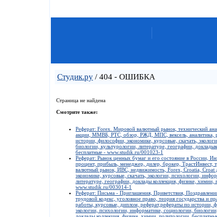
Студик.ру
/ 404 - ОШИБКА
Страница не найдена
Смотрите также:
Реферат: Forex. Мировой валютный рынок, технический ана
акции, ММВБ, РТС, обзор, РЖД, МПС, вексель, аналитика, р
истории, философии, экономике, курсовые, скачать, эколог
биологии, культурологии, литературе, географии, докладык
бесплатные - www.studik.ru/001023-1
Реферат: Рынок ценных бумаг и его состояние в России, Ин
процент, прибыль, менеджер, дилер, брокер, ТрастИнвест, 
валютный рынок, ИВС, недвижимость, Forex, Croatia, Croat
экономике, курсовые, скачать, экологии, психологии, инфо
литературе, географии, доклады коллекция, физике, химии, 
www.studik.ru/003014-1
Реферат: Письма - Приглашения, Приветствия, Поздравлени
трудовой кодекс, уголовное право, теория государства и пр
работы, курсовые, диплом, реферат,рефераты по истории, ф
экологии, психологии, информатике, социологии, биологии,
доклады коллекция, физике, химии, политологии, бесплатны