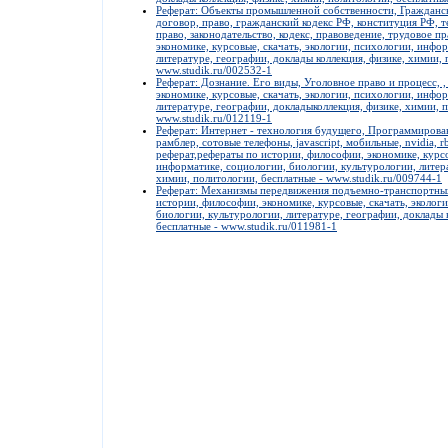
Реферат: Объекты промышленной собственности, Гражданско
договор, право, гражданский кодекс РФ, конституция РФ, те
право, законодательство, кодекс, правоведение, трудовое п
экономике, курсовые, скачать, экологии, психологии, инфо
литературе, географии, доклады коллекция, физике, химии, 
www.studik.ru/002532-1
Реферат: Дознание. Его виды, Уголовное право и процесс, 
экономике, курсовые, скачать, экологии, психологии, инфо
литературе, географии, докладыколлекция, физике, химии, 
www.studik.ru/012119-1
Реферат: Интернет - технология будущего, Программирован
рамблер, сотовые телефоны, javascript, мобильные, nvidia, r
реферат,рефераты по истории, философии, экономике, курсо
информатике, социологии, биологии, культурологии, литера
химии, политологии, бесплатные - www.studik.ru/009744-1
Реферат: Механизмы передвижения подъемно-транспортных
истории, философии, экономике, курсовые, скачать, эколог
биологии, культурологии, литературе, географии, доклады 
бесплатные - www.studik.ru/011981-1