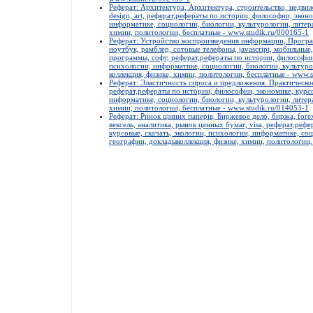
Реферат: Архитектура, Архитектура, строительство, недвиж
design, art, реферат,рефераты по истории, философии, эконо
информатике, социологии, биологии, культурологии, литера
химии, политологии, бесплатные - www.studik.ru/000165-1
Реферат: Устройство воспроизведения информации, Програм
ноутбук, рамблер, сотовые телефоны, javascript, мобильные, 
программы, софт, реферат,рефераты по истории, философии,
психологии, информатике, социологии, биологии, культуро
коллекция, физике, химии, политологии, бесплатные - www.s
Реферат: Эластичность спроса и предложения. Практическое
реферат,рефераты по истории, философии, экономике, курсо
информатике, социологии, биологии, культурологии, литера
химии, политологии, бесплатные - www.studik.ru/014053-1
Реферат: Ринок цінних паперів, Биржевое дело, биржа, fo
вексель, аналитика, рынок ценных бумаг, visa, реферат,реф
курсовые, скачать, экологии, психологии, информатике, со
географии, докладыколлекция, физике, химии, политологии,