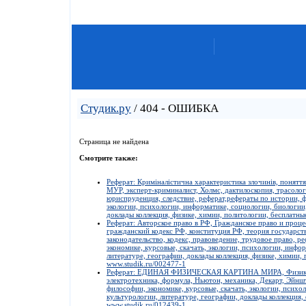
Студик.ру
/ 404 - ОШИБКА
Страница не найдена
Смотрите также:
Реферат: Криміналістична характеристика злочинів, поняття
МУР, эксперт-криминалист, Холмс, дактилоскопия, трасологи
юриспруденция, следствие, реферат,рефераты по истории, ф
экологии, психологии, информатике, социологии, биологии,
доклады коллекция, физике, химии, политологии, бесплатны
Реферат: Авторское право в РФ, Гражданское право и проце
гражданский кодекс РФ, конституция РФ, теория государства
законодательство, кодекс, правоведение, трудовое право, 
экономике, курсовые, скачать, экологии, психологии, инфо
литературе, географии, доклады коллекция, физике, химии, 
www.studik.ru/002477-1
Реферат: ЕДИНАЯ ФИЗИЧЕСКАЯ КАРТИНА МИРА, Физика, эн
электротехника, формула, Ньютон, механика, Декарт, Эйнш
философии, экономике, курсовые, скачать, экологии, психо
культурологии, литературе, географии, доклады коллекция,
www.studik.ru/012439-1