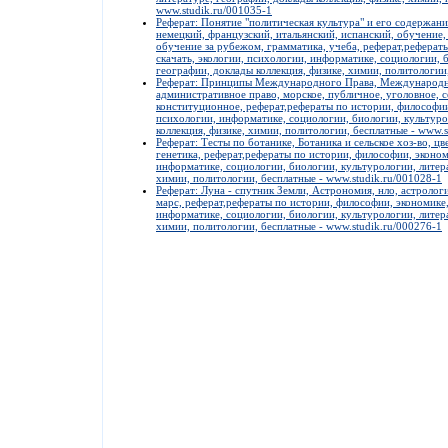
www.studik.ru/001035-1
Реферат: Понятие "политическая культура" и его содержани
немецкий, французский, итальянский, испанский, обучение,
обучение за рубежом, грамматика, учеба, реферат,реферат
скачать, экологии, психологии, информатике, социологии, 
географии, доклады коллекция, физике, химии, политологии
Реферат: Принципы Международного Права, Международное
административное право, морское, публичное, уголовное, 
конституционное, реферат,рефераты по истории, философии,
психологии, информатике, социологии, биологии, культуро
коллекция, физике, химии, политологии, бесплатные - www.s
Реферат: Тесты по ботанике, Ботаника и сельское хоз-во, цв
генетика, реферат,рефераты по истории, философии, экономи
информатике, социологии, биологии, культурологии, литера
химии, политологии, бесплатные - www.studik.ru/001028-1
Реферат: Луна - спутник Земли, Астрономия, нло, астрология
марс, реферат,рефераты по истории, философии, экономике,
информатике, социологии, биологии, культурологии, литера
химии, политологии, бесплатные - www.studik.ru/000276-1