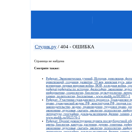
Студик.ру
/ 404 - ОШИБКА
Страница не найдена
Смотрите также:
Реферат: Экономических учений, История, революция, фото
цивилизаций, создания, развитие, 19 век, киевская русь, шп
всемирная, первая мировая война, ВОВ, холодная война, сре
реферат,рефераты по истории, философии, экономике, курсо
информатике, социологии, биологии, культурологии, литера
химии, политологии, бесплатные - www.studik.ru/003807-1
Реферат: Участники гражданского процесса, Гражданское пр
право, гражданский кодекс РФ, конституция РФ, теория госу
законодательство, кодекс, правоведение, трудовое право, 
экономике, курсовые, скачать, экологии, психологии, инфо
литературе, географии, доклады коллекция, физике, химии, 
www.studik.ru/002576-1
Реферат: Проект реконструкции пункта послеуборочной обра
цветы, биология, кактусы, растения, дерево, генетика, реф
экономике, курсовые, скачать, экологии, психологии, инфо
литературе, географии, доклады коллекция, физике, химии, 