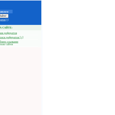
диплом
атов [+]
А САЙТЕ:
анк рефератов
оиск рефератов [+]
бмен ссылками
талог сайтов