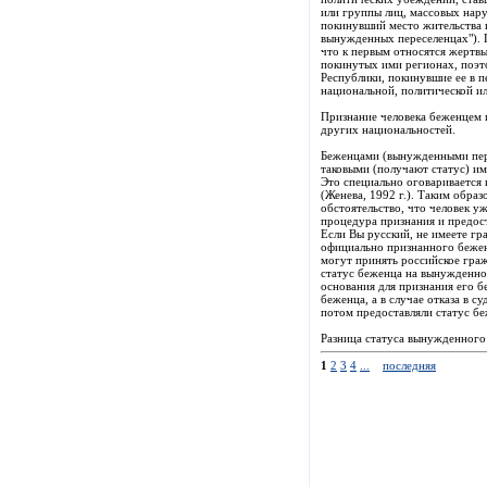
или группы лиц, массовых нар
покинувший место жительства н
вынужденных переселенцах"). 
что к первым относятся жертвы
покинутых ими регионах, поэт
Республики, покинувшие ее в п
национальной, политической и
Признание человека беженцем 
других национальностей.
Беженцами (вынужденными пере
таковыми (получают статус) и
Это специально оговаривается
(Женева, 1992 г.). Таким обра
обстоятельство, что человек у
процедура признания и предос
Если Вы русский, не имеете гра
официально признанного бежен
могут принять российское граж
статус беженца на вынужденног
основания для признания его б
беженца, а в случае отказа в 
потом предоставляли статус бе
Разница статуса вынужденного
1
2
3
4
...
последняя