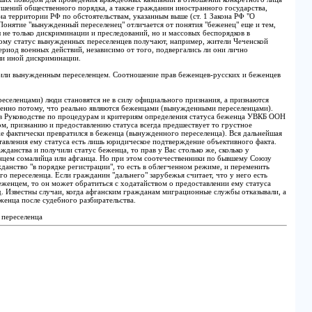
ушений общественного порядка, а также гражданин иностранного государства,
а территории РФ по обстоятельствам, указанным выше (ст. 1 Закона РФ "О
Понятие "вынужденный переселенец" отличается от понятия "беженец" еще и тем,
 не только дискриминации и преследований, но и массовых беспорядков в
ому статус вынужденных переселенцев получают, например, жители Чеченской
ериод военных действий, независимо от того, подвергались ли они лично
ли иной дискриминации.
или вынужденным переселенцем. Соотношение прав беженцев-русских и беженцев
селенцами) люди становятся не в силу официального признания, а признаются
менно потому, что реально являются беженцами (вынужденными переселенцами).
 в Руководстве по процедурам и критериям определения статуса беженца УВКБ ООН
зом, признанию и предоставлению статуса всегда предшествует то грустное
же фактически превратился в беженца (вынужденного переселенца). Вся дальнейшая
тавления ему статуса есть лишь юридическое подтверждение объективного факта.
жданства и получили статус беженца, то прав у Вас столько же, сколько у
цем сомалийца или афганца. Но при этом соотечественники по бывшему Союзу
данство "в порядке регистрации", то есть в облегченном режиме, и переменить
о переселенца. Если гражданин "дальнего" зарубежья считает, что у него есть
еженцем, то он может обратиться с ходатайством о предоставлении ему статуса
суд. Известны случаи, когда афганским гражданам миграционные службы отказывали, а
женца после судебного разбирательства.
 переселенца