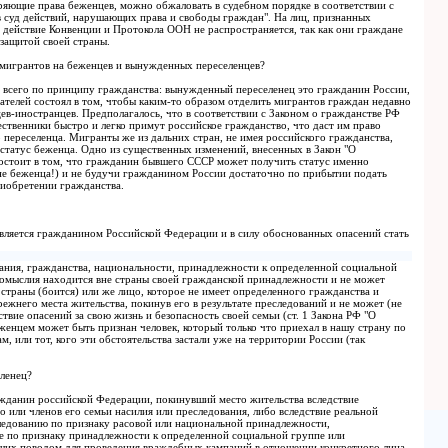
ющие права беженцев, можно обжаловать в судебном порядке в соответствии с
 суд действий, нарушающих права и свободы граждан". На лиц, признанных
действие Конвенции и Протокола ООН не распространяется, так как они граждане
 защитой своей страны.
 мигрантов на беженцев и вынужденных переселенцев?
 всего по принципу гражданства: вынужденный переселенец это гражданин России,
дателей состоял в том, чтобы каким-то образом отделить мигрантов граждан недавно
ев-иностранцев. Предполагалось, что в соответствии с Законом о гражданстве РФ
ственники быстро и легко примут российское гражданство, что даст им право
переселенца. Мигранты же из дальних стран, не имея российского гражданства,
 статус беженца. Одно из существенных изменений, внесенных в Закон "О
остоит в том, что гражданин бывшего СССР может получить статус именно
не беженца!) и не будучи гражданином России достаточно по прибытии подать
риобретении гражданства.
является гражданином Российской Федерации и в силу обоснованных опасений стать
дания, гражданства, национальности, принадлежности к определенной социальной
комыслия находится вне страны своей гражданской принадлежности и не может
 страны (боится) или же лицо, которое не имеет определенного гражданства и
режнего места жительства, покинув его в результате преследований и не может (не
твие опасений за свою жизнь и безопасность своей семьи (ст. 1 Закона РФ "О
женцем может быть признан человек, который только что приехал в нашу страну по
, или тот, кого эти обстоятельства застали уже на территории России (так
ленец?
данин российской Федерации, покинувший место жительства вследствие
 или членов его семьи насилия или преследования, либо вследствие реальной
ледованию по признаку расовой или национальной принадлежности,
же по признаку принадлежности к определенной социальной группе или
ших поводом для проведения враждебных кампаний в отношении конкретного лица