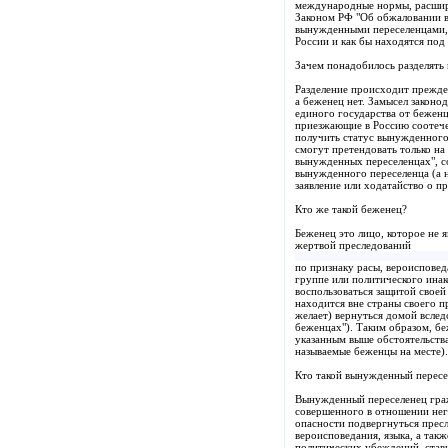
международные нормы, расширя
Законом РФ "Об обжаловании в
вынужденными переселенцами, 
России и как бы находятся под
Зачем понадобилось разделять
Разделение происходит прежде
а беженец нет. Замысел законо
единого государства от беженц
приезжающие в Россию соотече
получить статус вынужденного 
смогут претендовать только на
вынужденных переселенцах", с
вынужденного переселенца (а 
заявление или ходатайство о п
Кто же такой беженец?
Беженец это лицо, которое не 
жертвой преследований
по признаку расы, вероиспове
группе или политического ина
воспользоваться защитой своей
находится вне страны своего п
желает) вернуться домой вследс
беженцах"). Таким образом, бе
указанным выше обстоятельствам
называемые беженцы на месте).
Кто такой вынужденный пересе
Вынужденный переселенец граж
совершенного в отношении него
опасности подвергнуться прес
вероисповедания, языка, а так
политических убеждений, став