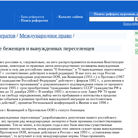
Поиск: реферат, курсовая, 
- Банк рефератов
- Каталог сайтов
- Поиск рефератов
Поиск рефер
Н
фератов
/
Международное право
/
Б
П
е беженцев и вынужденных переселенцев
О
Ка
 все россияне и, следовательно, на него распространяются положения Конституции
Однако, некоторые из правовых актов непосредственно посвящены вынужденным
тупили в силу два российских закона "О беженцах" и "О вынужденных переселенцах"
97 г. соответственно действуют в новой редакции). В мае того же года Россия
йшим международным документам ООН, как Конвенция (1951 г.) и Протокол (1967
"О гражданстве Российской Федерации" действует с февраля 1992 г., а дополнения к
"постоянного проживания" и документального подтверждения отказа от прежнего
начале 1995 г. срок приобретения "гражданами бывшего СССР" гражданства РФ в
н до 31 декабря 2000 г. В октябре 1993 г. вступил в силу Закон РФ "О праве
 на свободу передвижения, выбор места пребывания и жительства в пределах
ым событием в решении проблем вынужденной миграции на постсоветском
 действий", принятая Региональной конференцией в Женеве в мае 1996 г.
ов с Конвенцией и Протоколом ООН о статусе беженцев.
вынужденных переселенцах" разрабатывались депутатами нашего российского
а лет, прошли ряд международных экспертиз и были признаны соответствующими
аниям. Тем не менее, в последние годы в них были внесены существенные
нению многих экспертов, новая редакция этих законов сужает права вынужденных
Протоколом ООН, которые действуют в России с мая 1993 г., установлены иные
еженцах", то вступают в силу международные нормы. Отказ применять