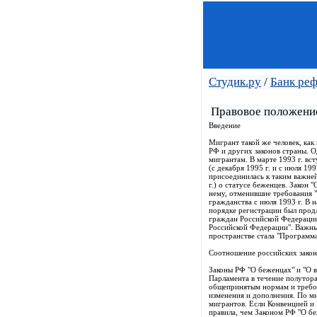
Студик.ру
/
Банк ре
Правовое положени
Введение
Мигрант такой же человек, как
РФ и других законов страны. 
мигрантам. В марте 1993 г. вс
(с декабря 1995 г. и с июля 19
присоединилась к таким важне
г.) о статусе беженцев. Закон 
нему, отменившие требования 
гражданства с июля 1993 г. В 
порядке регистрации был продле
граждан Российской Федерации
Российской Федерации". Важн
пространстве стала "Программа
Соотношение российских закон
Законы РФ "О беженцах" и "О 
Парламента в течение полутор
общепринятым нормам и требов
изменения и дополнения. По м
мигрантов. Если Конвенцией и 
правила, чем Законом РФ "О б