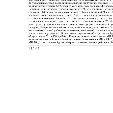
80 % (оленеводство); рыбной промышленности (треска, селедка) - 1/5
производство бумаги(42 % всей бумаги производится здесь); мебель
Череповецкий металлургический комбинат (АО «Северсталь») 2 место 
ежегодно; 1/6 всего российского проката; объем прибыли 300 млн. 
внешнем рынке; электроэнергетика 13 %; - топливная промышленно
(Печорский угольный бассейн), 1/10 всего российского угля; глубок
Печорская провинция) 3 место по добыче и объемам нефти в РФ. Ид
вывоз угля, продукции машиностроения; ввоз продуктов пищевой п
Севера»; Северный морской путь лес, металлы, продукты питания Ра
этом экономической районе не возможно, из-за малой численности 
климатические условия. 1. Кол-во малых предприятий 20,7 тысяча (
общего числа МП в РФ 2,4%)2. Общая численность занятых на МП 19
экономического района в общей численности занятых на МП в РФ 
МП 166,3 тыс. человек (доля Северного экономического района в о
1
2
3
4
5