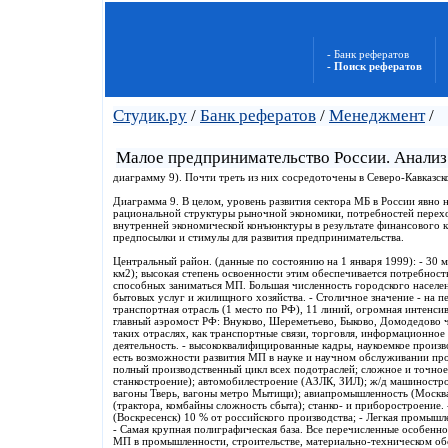
- Банк рефератов
- Поиск рефератов
Студик.ру
/
Банк рефератов
/
Менеджмент
/
Малое предпринимательство России. Анализ
диаграмму 9). Почти треть из них сосредоточены в Северо-Кавказск
Диаграмма 9. В целом, уровень развития сектора МБ в России явно 
рациональной структуры рыночной экономики, потребностей перех
внутренней экономической конъюнктуры в результате финансового к
предпосылки и стимулы для развития предпринимательства.
Центральный район. (данные по состоянию на 1 января 1999): - 30 мл
км2); высокая степень освоенности этим обеспечивается потребнос
способных заниматься МП. Большая численность городского населен
бытовых услуг и жилищного хозяйства. - Столичное значение - на 
транспортная отрасль (1 место по РФ), 11 линий, огромная интенси
главный аэромост РФ: Внуково, Шереметьево, Быково, Домодедово 
таких отраслях, как транспортные связи, торговля, информационно
деятельность. - высококвалифицированные кадры, наукоемкое произв
есть возможности развития МП в науке и научном обслуживании про
полный производственный цикл всех подотраслей; сложное и точное
станкостроение); автомобилестроение (АЗЛК, ЗИЛ); ж/д машиностр
вагоны Тверь, вагоны метро Мытищи); авиапромышленность (Москва
(трактора, комбайны сложность сбыта); станко- и приборостроение
(Воскресенск) 10 % от российского производства; - Легкая промышл
- Самая крупная полиграфическая база. Все перечисленные особенн
МП в промышленности, строительстве, материально-техническом об