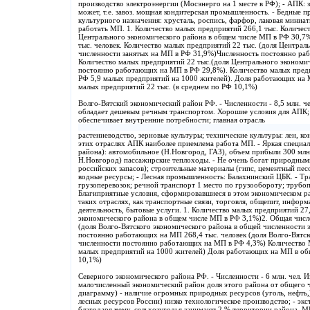
производство электроэнергии (Мосэнерго на 1 месте в РФ); - АПК: 
может, т.е. завоз. мощная кондитерская промышленность. - Бедные 
культурного назначения: хрусталь, роспись, фарфор, лаковая миниат
работать МП. 1. Количество малых предприятий 266,1 тыс. Количес
Центрального экономического района в общем числе МП в РФ 30,7%
тыс. человек. Количество малых предприятий 22 тыс. (доля Централ
численности занятых на МП в РФ 31,9%)Численность постоянно раб
Количество малых предприятий 22 тыс.(доля Центрального экономи
постоянно работающих на МП в РФ 29,8%). Количество малых предп
РФ 5,9 малых предприятий на 1000 жителей). Доля работающих на 
малых предприятий 22 тыс. (в среднем по РФ 10,1%)
Волго-Вятский экономический район РФ. - Численности - 8,5 млн. чел.
обладает дешевым речным транспортом. Хорошие условия для АПК; 
обеспечивает внутренние потребности; главная отрасль
растениеводство, зерновые культуры; технические культуры: лен, к
этих отраслях АПК наиболее приемлема работа МП. - Яркая специа
района): автомобильное (Н.Новгород, ГАЗ), объем прибыли 300 млн
Н.Новгород) пассажирские теплоходы. - Не очень богат природным
российских запасов); строительные материалы (гипс, цементный песо
водные ресурсы; - Лесная промышленность: Балахнинский ЦБК. - Тра
грузоперевозок; речной транспорт 1 место по грузообороту; трубо
Благиприятные условия, сформировавшиеся в этом экономическом 
таких отраслях, как транспортные связи, торговля, общепит, инфор
деятельность, бытовые услуги. 1. Количество малых предприятий 27
экономического района в общем числе МП в РФ 3,1%)2. Общая числе
(доля Волго-Вятского экономического района в общей численности
постоянно работающих на МП 268,4 тыс. человек (доля Волго-Вятск
численности постоянно работающих на МП в РФ 4,3%) Количество М
малых предприятий на 1000 жителей) Доля работающих на МП в общ
10,1%)
Северного экономического района РФ. - Численности - 6 млн. чел. И
малочисленный экономический район доля этого района от общего ч
диаграмму) - наличие огромных природных ресурсов (уголь, нефть,);
лесных ресурсов России) низко технологическое производство; - эк
благодаря чему, сельхозугодья занимают 2 % территории района. М