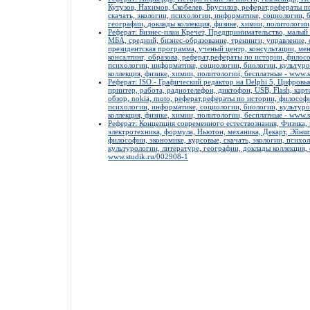
Кутузов, Нахимов, Скобелев, Брусилов, реферат,рефераты п
скачать, экологии, психологии, информатике, социологии, 
географии, доклады коллекция, физике, химии, политологии
Реферат: Бизнес-план Кречет, Предпринимательство, малый
МБА, средний, бизнес-образование, тренинги, управление,
президентская программа, ученый центр, консультации, ме
консалтинг, образова, реферат,рефераты по истории, филосо
психологии, информатике, социологии, биологии, культуро
коллекция, физике, химии, политологии, бесплатные - www.s
Реферат: ISO - Графический редактор на Delphi 5, Цифровые
принтер, работа, радиотелефон, диктофон, USB, Flash, кар
обзор, nokia, moto, реферат,рефераты по истории, философи
психологии, информатике, социологии, биологии, культуро
коллекция, физике, химии, политологии, бесплатные - www.s
Реферат: Концепция современного естествознания, Физика, э
электротехника, формула, Ньютон, механика, Декарт, Эйнш
философии, экономике, курсовые, скачать, экологии, психо
культурологии, литературе, географии, доклады коллекция,
www.studik.ru/002908-1