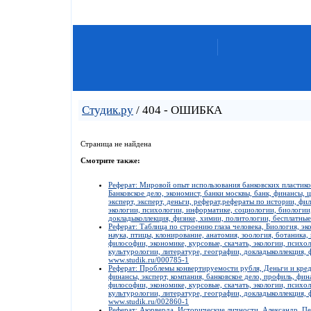
Студик.ру
/ 404 - ОШИБКА
Страница не найдена
Смотрите также:
Реферат: Мировой опыт использования банковских пластико
Банковское дело, экономист, банки москвы, банк, финансы, 
эксперт, эксперт, деньги, реферат,рефераты по истории, фи
экологии, психологии, информатике, социологии, биологии,
докладыколлекция, физике, химии, политологии, бесплатные
Реферат: Таблица по строению глаза человека, Биология, эк
наука, птицы, клонирование, анатомия, зоология, ботаника,
философии, экономике, курсовые, скачать, экологии, психо
культурологии, литературе, географии, докладыколлекция, 
www.studik.ru/000785-1
Реферат: Проблемы конвертируемости рубля, Деньги и креди
финансы, эксперт, компания, банковское дело, профиль, фин
философии, экономике, курсовые, скачать, экологии, психо
культурологии, литературе, географии, докладыколлекция, 
www.studik.ru/002860-1
Реферат: Аюрверда, Исторические личности, Александр, Пе