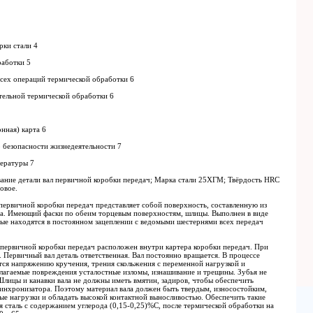
рки стали 4
работки 5
всех операций термической обработки 6
тельной термической обработки 6
нная) карта 6
 безопасности жизнедеятельности 7
тературы 7
ание детали вал первичной коробки передач; Марка стали 25ХГМ; Твёрдость HRC
овое.
 первичной коробки передач представляет собой поверхность, составленную из
а. Имеющий фаски по обеим торцевым поверхностям, шлицы. Выполнен в виде
рые находятся в постоянном зацеплении с ведомыми шестернями всех передач
 первичной коробки передач расположен внутри картера коробки передач. При
. Первичный вал деталь ответственная. Вал постоянно вращается. В процессе
тся напряжению кручения, трения скольжения с переменной нагрузкой и
лагаемые повреждения усталостные изломы, изнашивание и трещины. Зубья не
Шлицы и канавки вала не должны иметь вмятин, задиров, чтобы обеспечить
инхронизатора. Поэтому материал вала должен быть твердым, износостойким,
ые нагрузки и обладать высокой контактной выносливостью. Обеспечить такие
 сталь с содержанием углерода (0,15-0,25)%С, после термической обработки на