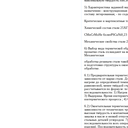
максимальную твёрдость HRC
5) Характеристика заданной м
назначению - конструкционная
составу легированная; - по сод
Критические и мартенситные 
Химический состав стали 25Х
CMnCrMoНе болееPSCuNi0,23 0,
Механические свойства стали 
6) Выбор вида термической обр
прокатки сталь охлаждают на 
Механическая
обработка резаньем стали тако
и подготовки структуры к око
обработке.
6.1) Предварительная термиче
зависимости от марки стали. Д
нагреве до определённой темп
равновесной, менее твёрдой с
рассчитывается по формуле: 
последовательности: 1) Нагре
3) Выдержка. Время изотермич
изотермического процесса ; 4)
6.2) Окончательная термическ
зависимости от технических тр
высокая твёрдость и контактна
закалка в масле и низкий отпу
стальных деталей углеродом. 7
последовательности всех опера
изделия). Последовательность