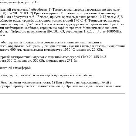
ния детали (см. рис. 7.1).
тельной термической обработки. 1) Температура нагрева рассчитаем по формуле:
50)`С=890…910`C 2) Время выдержки. Учитывая, что при газовой цементации
 1 мм образуется за 6 - 7 часов, примем время выдержки равное 10 12 часам. 3)В
выбираем масло трансформаторное, температурой 170`C. 4) Температура нагрева
лжение отпуска: 1,5-2 часа. Окончательная структура после термической обработки
ми глобулярных карбидов, сердцевина сорбит, тростит. Механические свойства
аботки: Твёрдость поверхности HRC58…63, сердцевины HRC35…45. в=1080МПа;
/см
 оборудования производим в соответствии с назначенными видами и
ской обработки. Выбираем: Для цементации - шахтная печь для газовой цементации
высота 600 мм, максимальная температура 1050 `C, мощность 20 КВт.
ейерный электропечной агрегат с защитной атмосферой СКО-20.155.04/3
рева 300`C, мощность 350КВт, площадь пода 2*1,5м.
защитной атмосферой.
нная) карта. Технологическая карта приведена в конце работы.
 безопасности жизнедеятельности. 1) При работе с использованием печей с
улярно проверить газоплотность печей. 2) При закалке изделий в масляных баках