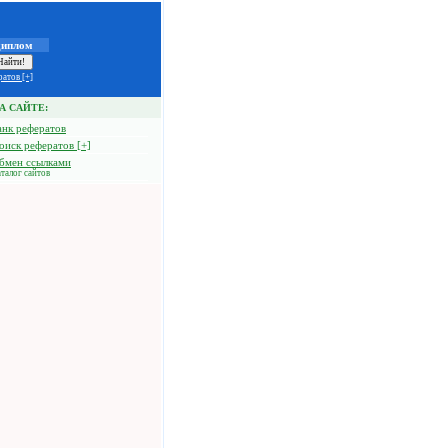
диплом
атов [+]
А САЙТЕ:
анк рефератов
оиск рефератов [+]
бмен ссылками
талог сайтов