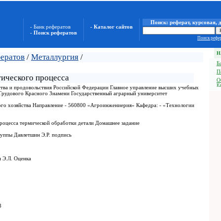
Поиск: реферат, курсовая, 
- Банк рефератов
- Каталог сайтов
- Поиск рефератов
Поиск рефер
Н
фератов
/
Металлургия
/
Б
П
гического процесса
О
Ка
ства и продовольствия Российской Федерации Главное управление высших учебных
Трудового Красного Знамени Государственный аграрный университет
кого хозяйства Направление - 560800 «Агроинжениерия» Кафедра: - «Технологии
процесса термической обработки детали Домашнее задание
руппы Давлетшин Э.Р. подпись
 Э.Л. Оценка
3