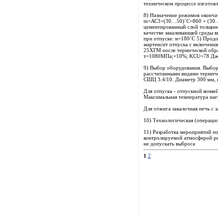
техническом процессе изготовле
8) Назначение режимов оконча
tn=АС3+(30…50)`C=860 + (30…
цементированный слой толщиной
качестве закаливающей среды 
при отпуске: н=180`C 5) Продо
мартенсит отпуска с включения
25ХГМ после термической обр
т=1080МПа;=10%; KCU=78 Дж
9) Выбор оборудования. Выбор
рассчитанными видами термиче
СШЦ 3.4/10. Диаметр 300 мм, 
Для отпуска - отпускной конв
Максимальная температура наг
Для отжига закалочная печь с 
10) Технологическая (операцио
11) Разработка мероприятий по
контролируемой атмосферой рег
не допускать выброса
1
2