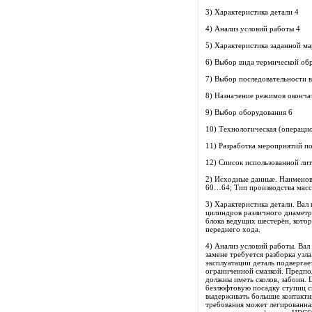
3) Характеристика детали 4
4) Анализ условий работы 4
5) Характеристика заданной ма
6) Выбор вида термической об
7) Выбор последовательности 
8) Назначение режимов оконча
9) Выбор оборудования 6
10) Технологическая (операцио
11) Разработка мероприятий по
12) Список использованной ли
2) Исходные данные. Наименов
60…64; Тип производства масс
3) Характеристика детали. Вал
цилиндров различного диаметр
блока ведущих шестерён, кото
переднего хода.
4) Анализ условий работы. Вал
замене требуется разборка узла
эксплуатации деталь подвергае
ограниченной смазкой. Предпо
должны иметь сколов, забоин. 
безлюфтовую посадку ступиц с
выдерживать большие контактн
требования может легированная