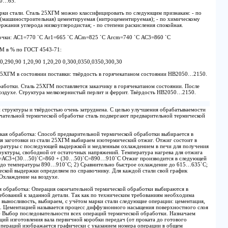
60…65.
арки стали. Сталь 25ХГМ можно классифицировать по следующим признакам: - по
 (машиностроительная) цементируемая (нитроцементируемая); - по химическому
ержания углерода низкоуглеродистая; - по степени раскисления спокойная.
точки: АС1=770 `С Аr1=665 `C АСm=825 `C Аrcm=740 `C АС3=860 `C
ГМ в % по ГОСТ 4543-71:
290,90 1,20,90 1,20,20 0,300,0350,0350,300,30
25ХГМ в состоянии поставки: твёрдость в горячекатаном состоянии НВ2050…2150.
аботки. Сталь 25ХГМ поставляется заказчику в горячекатаном состоянии. После
воздухе. Структура мелкозернистый перлит и феррит. Твёрдость НВ2050…2150.
й структуры и твёрдостью очень затруднена. С целью улучшения обрабатываемости
нчательной термической обработке сталь подвергают предварительной термической
ская обработка: Способ предварительной термической обработки выбирается в
ля заготовки из стали 25ХГМ выбираем изотермический отжиг. Отжиг состоит в
ературы с последующей выдержкой и медленным охлаждением в печи для получения
труктуры, свободной от остаточных напряжений. Температура нагрева для отжига
tn=АС3+(30…50)`C=860 + (30…50)`С=890…910`C Отжиг производится в следующей
в до температуры 890…910`C; 2) Сравнительно быстрое охлаждение до 615…635`C;
еской выдержки определяем по справочнику. Для каждой стали свой график
 Охлаждение на воздухе.
ая обработка: Операция окончательной термической обработки выбираются в
ебований к заданной детали. Так как по техническим требованиям необходима
я выносливость, выбираем, с учётом марки стали следующие операции: цементация,
ск. Цементацией называется процесс диффузионного насыщения поверхностного слоя
) Выбор последовательности всех операций термической обработки. Назначаем
ций изготовления вала первичной коробки передач (от проката до готового
 операций изображается графически с указанием номера операции в общем