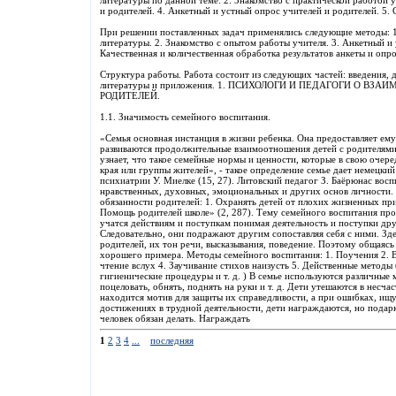
литературы по данной теме. 2. Знакомство с практической работой у
и родителей. 4. Анкетный и устный опрос учителей и родителей. 5.
При решении поставленных задач применялись следующие методы: 1
литературы. 2. Знакомство с опытом работы учителя. 3. Анкетный и 
Качественная и количественная обработка результатов анкеты и опро
Структура работы. Работа состоит из следующих частей: введения, 
литературы и приложения. 1. ПСИХОЛОГИ И ПЕДАГОГИ О В
РОДИТЕЛЕЙ.
1.1. Значимость семейного воспитания.
«Семья основная инстанция в жизни ребенка. Она предоставляет ему
развиваются продолжительные взаимоотношения детей с родителями
узнает, что такое семейные нормы и ценности, которые в свою очер
края или группы жителей», - такое определение семье дает немецкий
психиатрии У. Миелке (15, 27). Литовский педагог З. Баёрюнас восп
нравственных, духовных, эмоциональных и других основ личности.
обязанности родителей: 1. Охранять детей от плохих жизненных при
Помощь родителей школе» (2, 287). Тему семейного воспитания про
учатся действиям и поступкам понимая деятельность и поступки дру
Следовательно, они подражают другим сопоставляя себя с ними. Зд
родителей, их тон речи, высказывания, поведение. Поэтому общаясь
хорошего примера. Методы семейного воспитания: 1. Поучения 2. В
чтение вслух 4. Заучивание стихов наизусть 5. Действенные методы 
гигиенические процедуры и т. д. ) В семье используются различные
поцеловать, обнять, поднять на руки и т. д. Дети утешаются в несч
находится мотив для защиты их справедливости, а при ошибках, ищу
достижениях в трудной деятельности, дети награждаются, но подарки
человек обязан делать. Награждать
1
2
3
4
...
последняя