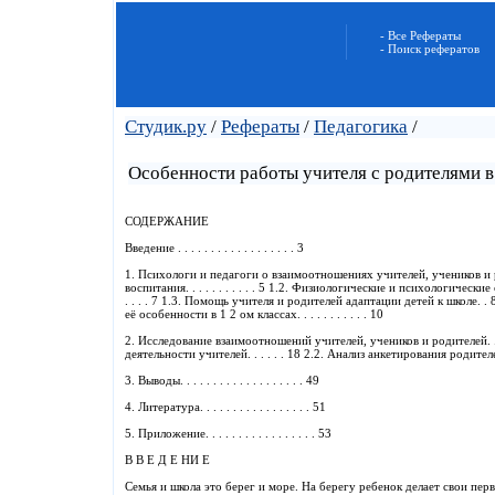
- Все Рефераты
- Поиск рефератов
Студик.ру
/
Рефераты
/
Педагогика
/
Особенности работы учителя с родителями в
СОДЕРЖАНИЕ
Введение . . . . . . . . . . . . . . . . . . 3
1. Психологи и педагоги о взаимоотношениях учителей, учеников и род
воспитания. . . . . . . . . . . 5 1.2. Физиологические и психологические особен
. . . . 7 1.3. Помощь учителя и родителей адаптации детей к школе. .
её особенности в 1 2 ом классах. . . . . . . . . . . 10
2. Исследование взаимоотношений учителей, учеников и родителей. . . . 
деятельности учителей. . . . . . 18 2.2. Анализ анкетирования родителей. . 
3. Выводы. . . . . . . . . . . . . . . . . . . 49
4. Литература. . . . . . . . . . . . . . . . . 51
5. Приложение. . . . . . . . . . . . . . . . . 53
В В Е Д Е НИ Е
Семья и школа это берег и море. На берегу ребенок делает свои пер