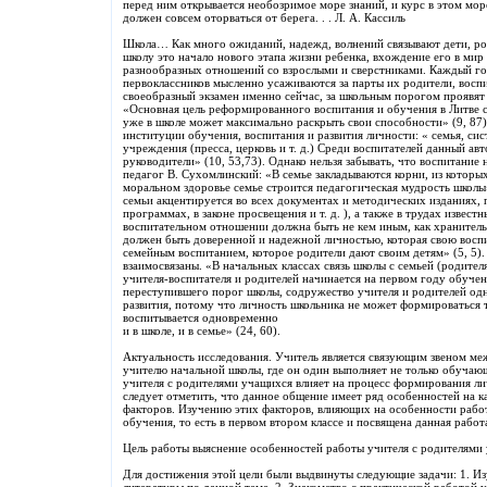
перед ним открывается необозримое море знаний, и курс в этом море
должен совсем оторваться от берега. . . Л. А. Кассиль
Школа… Как много ожиданий, надежд, волнений связывают дети, род
школу это начало нового этапа жизни ребенка, вхождение его в мир
разнообразных отношений со взрослыми и сверстниками. Каждый год
первоклассников мысленно усаживаются за парты их родители, воспи
своеобразный экзамен именно сейчас, за школьным порогом проявят
«Основная цель реформированного воспитания и обучения в Литве с
уже в школе может максимально раскрыть свои способности» (9, 87
институции обучения, воспитания и развития личности: « семья, си
учреждения (пресса, церковь и т. д.) Среди воспитателей данный ав
руководители» (10, 53,73). Однако нельзя забывать, что воспитание 
педагог В. Сухомлинский: «В семье закладываются корни, из которых
моральном здоровье семье строится педагогическая мудрость школы
семьи акцентируется во всех документах и методических изданиях,
программах, в законе просвещения и т. д. ), а также в трудах извест
воспитательном отношении должна быть не кем иным, как хранитель
должен быть доверенной и надежной личностью, которая свою воспи
семейным воспитанием, которое родители дают своим детям» (5, 5).
взаимосвязаны. «В начальных классах связь школы с семьей (родител
учителя-воспитателя и родителей начинается на первом году обучени
переступившего порог школы, содружество учителя и родителей од
развития, потому что личность школьника не может формироваться то
воспитывается одновременно
и в школе, и в семье» (24, 60).
Актуальность исследования. Учитель является связующим звеном меж
учителю начальной школы, где он один выполняет не только обуча
учителя с родителями учащихся влияет на процесс формирования ли
следует отметить, что данное общение имеет ряд особенностей на 
факторов. Изучению этих факторов, влияющих на особенности работ
обучения, то есть в первом втором классе и посвящена данная работ
Цель работы выяснение особенностей работы учителя с родителями у
Для достижения этой цели были выдвинуты следующие задачи: 1. Из