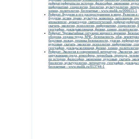
реферат,рефераты по истории, философии, экономике, курсо
информатике, социологии, биологии, культурологии, литера
химии, политологии, бесплатные - www.studik.ru/006615-1
Реферат: Буддизм и его распространение в мире, Религия и
буддизм, ислам, право, культура, живопись, католицизм, пр
апокалипсис, армагеддон, святоотеческий, реферат,реферат
скачать, экологии, психологии, информатике, социологии, 
географии, докладыколлекция, физике, химии, политологии,
Реферат: Чрезвычайные ситуации мирного времени, Безопас
оборона, охрана труда, МЧС, безопасность, обж, землетря
бедствия, пожар, техника безопасности, ураган, реферат,р
курсовые, скачать, экологии, психологии, информатике, со
географии, доклады коллекция, физике, химии, политологии
Реферат: Экология в современной литературе, Экология, за
окружающая среда, атмосфера, чернобыль, природа, челове
по истории, философии, экономике, курсовые, скачать, эко
биологии, культурологии, литературе, географии, доклады 
бесплатные - www.studik.ru/013744-1