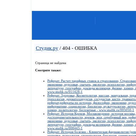
Студик.ру
/ 404 - ОШИБКА
Страница не найдена
Смотрите также:
Реферат: Расчет тарифных ставок в страховании, Страхован
экономике, курсовые, скачать, экологии, психологии, инфо
литературе, географии, доклады коллекция, физике, химии, 
www.studik.ru/011428-1
Реферат: Здоровье, Косметология, массаж, мануальная, терап
трихология, дерматохирургия, сосудистая, кисти, травмaто
реферат,рефераты по истории, философии, экономике, курсо
информатике, социологии, биологии, культурологии, литера
химии, политологии, бесплатные - www.studik.ru/005050-1
Реферат: История Кремля, Москвоведение, история москвы, м
достопримечательности, кремль, мхк, серебряный век, реф
экономике, курсовые, скачать, экологии, психологии, инфо
литературе, географии, доклады коллекция, физике, химии, 
www.studik.ru/008443-1
Реферат: История болезни - Клиническая фармакология (рев
здоровье, психология, стоматология, биология, гинекология,