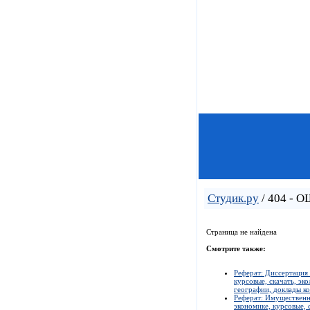
Студик.ру
/ 404 - 
Страница не найдена
Смотрите также:
Реферат: Диссертация
курсовые, скачать, эк
географии, доклады ко
Реферат: Имущественн
экономике, курсовые, 