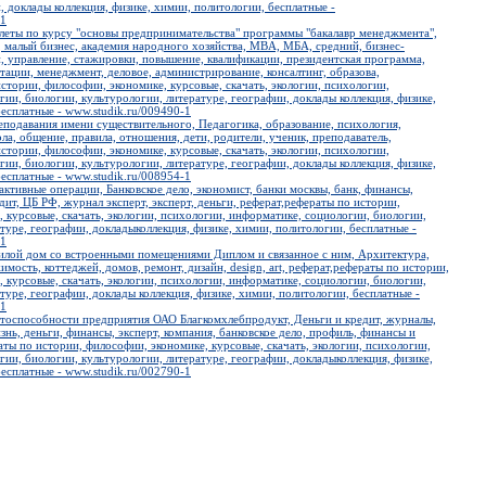
, доклады коллекция, физике, химии, политологии, бесплатные -
-1
илеты по курсу "основы предпринимательства" программы "бакалавр менеджмента",
 малый бизнес, академия народного хозяйства, MBA, МБА, средний, бизнес-
, управление, стажировки, повышение, квалификации, президентская программа,
тации, менеджмент, деловое, администрирование, консалтинг, образова,
стории, философии, экономике, курсовые, скачать, экологии, психологии,
ии, биологии, культурологии, литературе, географии, доклады коллекция, физике,
есплатные - www.studik.ru/009490-1
еподавания имени существительного, Педагогика, образование, психология,
ола, общение, правила, отношения, дети, родители, ученик, преподаватель,
стории, философии, экономике, курсовые, скачать, экологии, психологии,
ии, биологии, культурологии, литературе, географии, доклады коллекция, физике,
есплатные - www.studik.ru/008954-1
активные операции, Банковское дело, экономист, банки москвы, банк, финансы,
дит, ЦБ РФ, журнал эксперт, эксперт, деньги, реферат,рефераты по истории,
 курсовые, скачать, экологии, психологии, информатике, социологии, биологии,
туре, географии, докладыколлекция, физике, химии, политологии, бесплатные -
-1
илой дом со встроенными помещениями Диплом и связанное с ним, Архитектура,
имость, коттеджей, домов, ремонт, дизайн, design, art, реферат,рефераты по истории,
 курсовые, скачать, экологии, психологии, информатике, социологии, биологии,
туре, географии, доклады коллекция, физике, химии, политологии, бесплатные -
-1
итоспособности предприятия ОАО Благкомхлебпродукт, Деньги и кредит, журналы,
изнь, деньги, финансы, эксперт, компания, банковское дело, профиль, финансы и
аты по истории, философии, экономике, курсовые, скачать, экологии, психологии,
ии, биологии, культурологии, литературе, географии, докладыколлекция, физике,
есплатные - www.studik.ru/002790-1