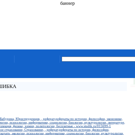
баннер
ОШИБКА
 Бабурина, Юриспруденция, , реферат,рефераты по истории, философии, экономике,
ологии, психологии, информатике, социологии, биологии, культурологии, литературе,
ллекция, физике, химии, политологии, бесплатные - www.studik.ru/015699-1
ое страхование, Страхование, , реферат,рефераты по истории, философии,
скачать, экологии, психологии, информатике, социологии, биологии, культурологии,