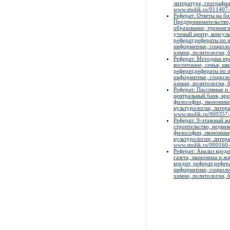
литературе, географии
www.studik.ru/011407
Реферат: Ответы на б
Предпринимательство,
образование, тренинги
ученый центр, консуль
реферат,рефераты по и
информатике, социолог
химии, политологии, б
Реферат: Методика пр
воспитание, семья, шк
реферат,рефераты по и
информатике, социолог
химии, политологии, б
Реферат: Пассивные и 
центральный банк, кре
философии, экономике,
культурологии, литера
www.studik.ru/000357
Реферат: 9-этажный ж
строительство, недвиж
философии, экономике,
культурологии, литера
www.studik.ru/000160
Реферат: Анализ кред
газета, экономика и ж
кредит, реферат,рефер
информатике, социолог
химии, политологии, б