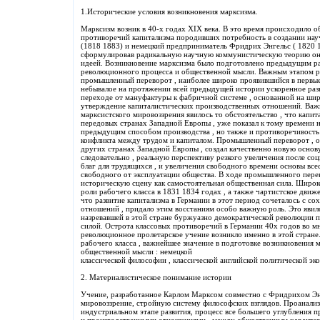
1.Исторические условия возникновения марксизма.
Марксизм возник в 40-х годах XIX века. В это время происходило 
противоречий капитализма породивших потребность в создании на
(1818 1883) и немецкий предприниматель Фридрих Энгельс ( 1820 
сформулировав радикальную научную коммунистическую теорию он
идеей. Возникновение марксизма было подготовлено предыдущим ра
революционного процесса и общественной мысли. Важным этапом ра
промышленный переворот , наиболее широко проявившийся в первые
небывалое на протяжении всей предыдущей истории ускоренное раз
переходе от мануфактуры к фабричной системе , основанной на ш
утверждение капиталистических производственных отношений. Ва
марксистского мировоззрения явилось то обстоятельство , что кап
передовых странах Западной Европы , уже показал к тому времени 
предыдущим способом производства , но также и противоречивость с
конфликта между трудом и капиталом. Промышленный переворот , ос
других странах Западной Европы , создал качественно новую основу
следовательно , реальную перспективу резкого увеличения после с
благ для трудящихся , и увеличения свободного времени основы все
свободного от эксплуатации общества. В ходе промышленного перев
историческую сцену как самостоятельная общественная сила. Широ
роли рабочего класса в 1831 1834 годах , а также чартистское движе
что развитие капитализма в Германии в этот период сочеталось с с
отношений , придало этим восстаниям особо важную роль. Это явило
назревавшей в этой стране буржуазно демократической революции п
силой. Острота классовых противоречий в Германии 40х годов во м
революционное пролетарское учение возникло именно в этой стран
рабочего класса , важнейшее значение в подготовке возникновения 
общественной мысли : немецкой
классической философии , классической английской политической эк
2. Материалистическое понимание истории
Учение, разработанное Карлом Марксом совместно с Фридрихом Энг
мировоззрение, стройную систему философских взглядов. Проанализ
индустриальном этапе развития, процесс все большего углубления