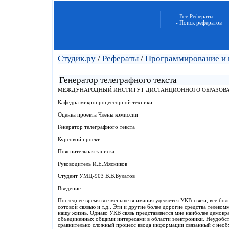
- Все Рефераты
- Поиск рефератов
Студик.ру
/
Рефераты
/
Программирование и 
Генератор телеграфного текста
МЕЖДУНАРОДНЫЙ ИНСТИТУТ ДИСТАНЦИОННОГО ОБРАЗОВАН
Кафедра микропроцессорной техники
Оценка проекта Члены комиссии
Генератор телеграфного текста
Курсовой проект
Пояснительная записка
Руководитель И.Е.Мясников
Студент УМЦ-903 В.В.Булатов
Введение
Последнее время все меньше внимания уделяется УКВ-связи, все бол
сотовой связью и т.д.. Эти и другие более дорогие средства телеко
нашу жизнь. Однако УКВ связь представляется мне наиболее демок
объединенных общими интересами в области электроники. Неудобст
сравнительно сложный процесс ввода информации связанный с необ