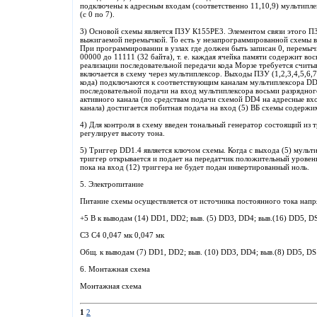
подключены к адресным входам (соответственно 11,10,9) мультипле
(с 0 по 7).
3) Основой схемы является ПЗУ К155РЕ3. Элементом связи этого ПЗ
выжигаемой перемычкой. То есть у незапрограммированной схемы в
При программировании в узлах где должен быть записан 0, перемыч
00000 до 11111 (32 байта), т. е. каждая ячейка памяти содержит вос
реализации последовательной передачи кода Морзе требуется счит
включается в схему через мультиплексор. Выходы ПЗУ (1,2,3,4,5,6,7
кода) подключаются к соответствующим каналам мультиплексора DD5 
последовательной подачи на вход мультиплексора восьми разрядног
активного канала (по средствам подачи схемой DD4 на адресные в
канала) достигается побитная подача на вход (5) ВБ схемы содержи
4) Для контроля в схему введен тональный генератор состоящий из 
регулирует высоту тона.
5) Триггер DD1.4 является ключом схемы. Когда с выхода (5) мульт
триггер открывается и подает на передатчик положительный уровен
пока на вход (12) триггера не будет подан инвертированный ноль.
5. Электропитание
Питание схемы осуществляется от источника постоянного тока нап
+5 В к выводам (14) DD1, DD2; выв. (5) DD3, DD4; выв.(16) DD5, D
С3 C4 0,047 мк 0,047 мк
Общ. к выводам (7) DD1, DD2; выв. (10) DD3, DD4; выв.(8) DD5, DS
6. Монтажная схема
Монтажная схема
1
2