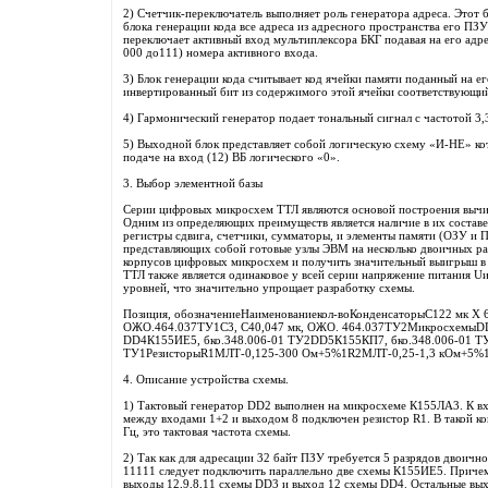
2) Счетчик-переключатель выполняет роль генератора адреса. Этот 
блока генерации кода все адреса из адресного пространства его ПЗУ
переключает активный вход мультиплексора БКГ подавая на его адр
000 до111) номера активного входа.
3) Блок генерации кода считывает код ячейки памяти поданный на ег
инвертированный бит из содержимого этой ячейки соответствующий
4) Гармонический генератор подает тональный сигнал с частотой 3,3
5) Выходной блок представляет собой логическую схему «И-НЕ» ко
подаче на вход (12) ВБ логического «0».
3. Выбор элементной базы
Серии цифровых микросхем ТТЛ являются основой построения вычи
Одним из определяющих преимуществ является наличие в их составе
регистры сдвига, счетчики, сумматоры, и элементы памяти (ОЗУ и 
представляющих собой готовые узлы ЭВМ на несколько двоичных ра
корпусов цифровых микросхем и получить значительный выигрыш 
ТТЛ также является одинаковое у всей серии напряжение питания U
уровней, что значительно упрощает разработку схемы.
Позиция, обозначениеНаименованиекол-воКонденсаторыC122 мк Х 6
ОЖО.464.037ТУ1С3, С40,047 мк, ОЖО. 464.037ТУ2МикросхемыDD
DD4К155ИЕ5, бко.348.006-01 ТУ2DD5К155КП7, бко.348.006-01 ТУ
ТУ1РезисторыR1МЛТ-0,125-300 Ом+5%1R2МЛТ-0,25-1,3 кОм+5%
4. Описание устройства схемы.
1) Тактовый генератор DD2 выполнен на микросхеме К155ЛА3. К вх
между входами 1+2 и выходом 8 подключен резистор R1. В такой к
Гц, это тактовая частота схемы.
2) Так как для адресации 32 байт ПЗУ требуется 5 разрядов двоично
11111 следует подключить параллельно две схемы К155ИЕ5. Причем
выходы 12,9,8,11 схемы DD3 и выход 12 схемы DD4. Остальные выхо