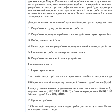
данных в коде Морзе. Решением этой проблемы может служить авто
интегральных схем, то есть создание удобного интерфейса пользова
разработать генератор телеграфного текста который будет формиро
неизменяемый в процессе эксплуатации текст. Это устройство може
позывной и местонахождение станции. Также схема может быть испо
телеграфных ключах.
Для достижения поставленной цели необходимо решить ряд частных
1. Разработка структурной схемы устройства
2. Разработка принципов работы и взаимодействия структурных бло
3. Выбор элементной базы.
4. Непосредственная разработка принципиальной схемы устройства.
5. Описание устройства электропитания схемы.
6. Разработка монтажной схемы устройства.
Описательная часть
1. Структурная схема
Тактовый генератор Счетчик - - переклю-чатель Блок генерации кода
(3)Гармони-ческий генераторВыходной блоквыходной сигнал(4)(5)
Схему, условно можно разделить на несколько логических блоков: 1) 
переключатель (С/П) /DD3, DD4/ 3) - блок генерации кода (БГК) /DS
5) - выходной блок (ВБ) /DD1/
2. Принцип работы.
1) Тактовый генератор схемы задает рабочую частоту схемы. Фактич
последовательного кода.