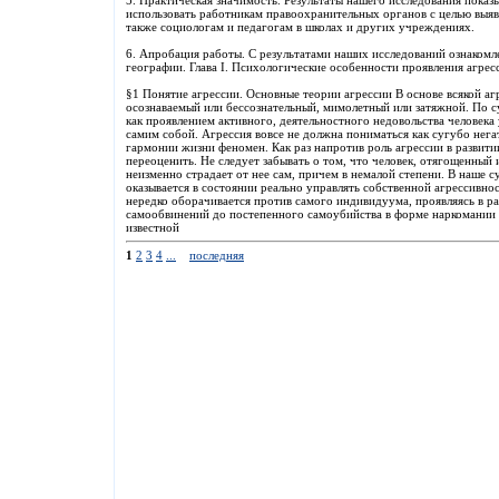
5. Практическая значимость. Результаты нашего исследования показ
использовать работникам правоохранительных органов с целью выя
также социологам и педагогам в школах и других учреждениях.
6. Апробация работы. С результатами наших исследований ознакомл
географии. Глава I. Психологические особенности проявления агрес
§1 Понятие агрессии. Основные теории агрессии В основе всякой аг
осознаваемый или бессознательный, мимолетный или затяжной. По су
как проявлением активного, деятельностного недовольства челове
самим собой. Агрессия вовсе не должна пониматься как сугубо нег
гармонии жизни феномен. Как раз напротив роль агрессии в развити
переоценить. Не следует забывать о том, что человек, отягощенный
неизменно страдает от нее сам, причем в немалой степени. В наше 
оказывается в состоянии реально управлять собственной агрессивно
нередко оборачивается против самого индивидуума, проявляясь в 
самообвинений до постепенного самоубийства в форме наркомании и
известной
1
2
3
4
...
последняя