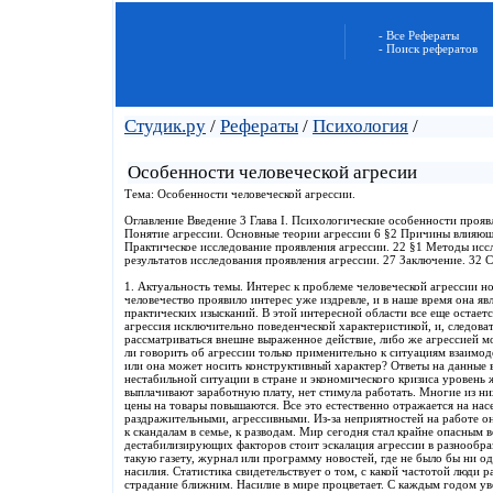
- Все Рефераты
- Поиск рефератов
Студик.ру
/
Рефераты
/
Психология
/
Особенности человеческой агресии
Тема: Особенности человеческой агрессии.
Оглавление Введение 3 Глава I. Психологические особенности прояв
Понятие агрессии. Основные теории агрессии 6 §2 Причины влияющие
Практическое исследование проявления агрессии. 22 §1 Методы исс
результатов исследования проявления агрессии. 27 Заключение. 32 
1. Актуальность темы. Интерес к проблеме человеческой агрессии н
человечество проявило интерес уже издревле, и в наше время она я
практических изысканий. В этой интересной области все еще остает
агрессия исключительно поведенческой характеристикой, и, следова
рассматриваться внешне выраженное действие, либо же агрессией м
ли говорить об агрессии только применительно к ситуациям взаимод
или она может носить конструктивный характер? Ответы на данные
нестабильной ситуации в стране и экономического кризиса уровень 
выплачивают заработную плату, нет стимула работать. Многие из ни
цены на товары повышаются. Все это естественно отражается на на
раздражительными, агрессивными. Из-за неприятностей на работе он
к скандалам в семье, к разводам. Мир сегодня стал крайне опасным
дестабилизирующих факторов стоит эскалация агрессии в разнообр
такую газету, журнал или программу новостей, где не было бы ни о
насилия. Статистика свидетельствует о том, с какой частотой люди 
страдание ближним. Насилие в мире процветает. С каждым годом ув