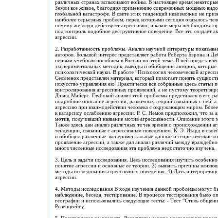
различных странах вспыхивают войны. В настоящее время некоторые
Земли все живое, благодаря применению современных мощных видов
глобальной катастрофе. В свете этих тенденций невозможно не призн
наиболее серьезных проблем, перед которыми сегодня оказалось чело
почему же люди действуют агрессивно, и какие меры необходимо при
под контроль подобное деструктивное поведение. Все это создает а
агрессии.
2. Разработанность проблемы. Анализ научной литературы показывае
авторов. Большой интерес представляет работа Роберта Бэрона и Де
первым учебным пособием в России по этой теме. В ней представле
экспериментальных методик, выводы и обобщения авторов, которые 
психологической науки. В работе “Психология человеческой агрессив
Сельченок представлен материал, который помогает понять сущность
искусство управления ею. Практически все собранные здесь статьи
контролирования агрессивных проявлений, а не пустому теоретизир
Дэвид Майерс. Глубокий анализ этой проблемы представлен в его ра
подробное описание агрессии, различных теорий связанных с ней, 
агрессию при взаимодействии человека с окружающим миром. Более 
к катарсису ослаблению агрессии. Р. С. Немов предположил, что за
мотив, получивший название мотив агрессивности. Описание этого м
Также здесь дан анализ различных точек зрения о происхождении а
тенденции, связанные с агрессивным поведением. К. Э. Изард в сво
и обобщил различные экспериментальные данные и теоретические ко
проявление агрессии, а также дал анализ различий между враждебно
многочисленные исследования эта проблема недостаточно изучена.
3. Цель и задачи исследования. Цель исследования изучить особенно
понятие агрессии и основные ее теории. 2) выявить причины влияющ
методы исследования агрессивного поведения. 4) Дать интерпретац
агрессии.
4. Методы исследования В ходе изучения данной проблемы могут б
наблюдение, беседа, тестирование. В процессе тестирования было о
географии и использовались следующие тесты: - Тест “Стиль общен
Розенцвейгу.