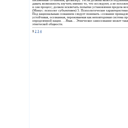
письменные сочинения, фольклор). Тесты должны являтся подлинным
давать возможность изучить именно то, что исследуют, а не похожее
и сам процесс; должен исключать попытки установления предела во
(Минус: психолог субъективен) 5. Психологические характеристики
Под национальным сознанием следует понимать «сознание принадле
устойчивая, осознанная, переживаемая как неповторимая система пр
определенной нации. …Язык… Этническое самосознание может также
этнической общности.
1
2
3
4