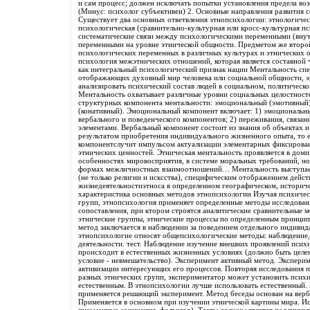
и сам процесс; должен исключать попытки установления предела во
(Минус: психолог субъективен) 2. Основные направления развития 
Существует два основных ответвления этнопсихологии: этнологичес
психологическая (сравнительно-культурная или кросс-культурная п
систематические связи между психологическими переменными (вну
переменными на уровне этнической общности. Предметом же второй
психологических переменных в различных культурах и этнических 
психология межэтнических отношений, которая является составной 
как интегральный психологический признак нации Ментальность спе
отображающих духовный мир человека или социальной общности, э
анализировать психический состав людей в социальном, политическо
Ментальность охватывает различные уровни социальных целостност
структурных компонента ментальности: эмоциональный (эмотивный)
(конативный). Эмоциональный компонент включает: 1) эмоциональн
вербального и поведенческого компонентов; 2) переживания, связа
элементами. Вербальный компонент состоит из знания об объектах 
результатом приобретения индивидуального жизненного опыта, то 
компонентслучит импульсом актуализации элементарных фиксирова
этнических ценностей. Этническая ментальность проявляется в дом
особенностях мировосприятия, в системе моральных требований, но
формах межличностных взаимоотношений… Ментальность выступае
(не только религии и исксства), специфическим отображением дейс
жизнедеятельностиэтноса в определенном географическом, историче
характеристика основных методов этнопсихологии Изучая психичес
групп, этнопсихология применяет определенные методы исследован
сопоставления, при ктором строятся аналитические сравнительные 
этнические группы, этнические процессы по определенным принцип
метод заключается в наблюдении за поведением отдельного индивид
этнопсихологие относят общепсихологические методы: наблюдение, 
деятельности. тест. Наблюдение изучение внешних проявлений псих
происходит в естественных жизненных условиях (должно быть целе
условие - невмешательство). Эксперимент активный метод. Экспери
активизации интересующих его процессов. Повторяя исследования п
разных этнических групп, экспериментатор может установить псих
естественным. В этнопсихологии лучше использовать естественный.
применяется решающий эксперимент. Метод беседы основан на верб
Применяется в основном при изучении этнической картины мира. Ис