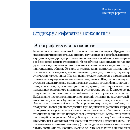
- Все Рефераты
- Поиск рефератов
Студик.ру
/
Рефераты
/
Психология
/
Этнографическая психология
Билеты по этнопсихологии 1. Этнопсихология как наука. Предмет и
междисциплинарная отрасль знания, изучающая и разрабатывающая:
народов и культур; 2) проблемы национальных особенностей миров
особенностей взаимоотношений; 4) проблемы национального характ
функции национального самосознания и этнических стереотипов; 6
национальных общин. Объектом исследования являются нации, наци
особенности поведения, эмоциональных реакций, психики, характер
этнические стереотипы. Изучая психические процессы у представит
применяет определенные методы исследования. Широко используется
строятся аналитические сравнительные модели, классифицируются и
процессы по определенным принципам, критериям и признакам. Бихе
поведением отдельного индивида и этнических групп К способам ис
общепсихологические методы: наблюдение, эксперимент, беседа, исс
Наблюдение изучение внешних проявлений психики представителей 
жизненных условиях (должно быть целенаправленным, систематическ
Эксперимент активный метод. Экспериментатор создает необходимы
процессов. Повторяя исследования при одинаковых условиях с пред
экспериментатор может установить психические особенности. Быва
этнопсихологии лучше использовать естественный. Когда существу
решающий эксперимент. Метод беседы основан на вербальной комму
Применяется в основном при изучении этнической картины мира. Ис
письменные сочинения, фольклор). Тесты должны являтся подлинным
давать возможность изучить именно то, что исследуют, а не похожее