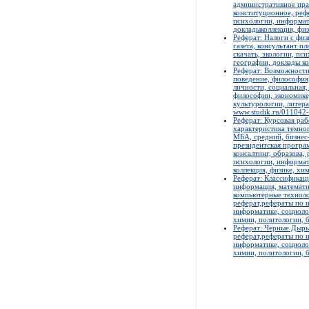
административное пра
конституционное, рефе
психологии, информати
докладыколлекция, физ
Реферат: Налоги с физи
газета, консультант п
скачать, экологии, пс
географии, доклады ко
Реферат: Возможности
поведение, философия,
личности, социальная,
философии, экономике,
культурологии, литера
www.studik.ru/011042
Реферат: Курсовая ра
характеристика темно
МБА, средний, бизнес
президентская програ
консалтинг, образова,
психологии, информат
коллекция, физике, хи
Реферат: Классификац
информация, математи
компьютерные технолог
реферат,рефераты по и
информатике, социолог
химии, политологии, б
Реферат: Черные Дыры,
реферат,рефераты по и
информатике, социолог
химии, политологии, б