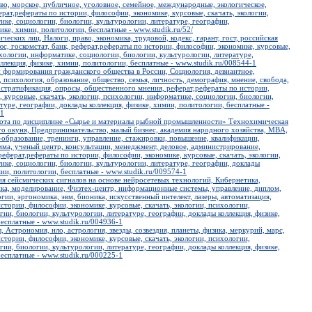
во, морское, публичное, уголовное, семейное, международные, экологическое,
рат,рефераты по истории, философии, экономике, курсовые, скачать, экологии,
ке, социологии, биологии, культурологии, литературе, географии,
ике, химии, политологии, бесплатные - www.studik.ru/52/
ческих лиц, Налоги, право, экономика, трудовой, кодекс, гарант, гост, российская
люс, госкомстат, банк, реферат,рефераты по истории, философии, экономике, курсовые,
ихологии, информатике, социологии, биологии, культурологии, литературе,
ллекция, физике, химии, политологии, бесплатные - www.studik.ru/008544-1
 формирования гражданского общества в России, Социология, девиантное,
 психология, образование, общество, семья, личность, демография, мнение, свобода,
 стратификация, опросы, общественного мнения, реферат,рефераты по истории,
 курсовые, скачать, экологии, психологии, информатике, социологии, биологии,
туре, географии, доклады коллекция, физике, химии, политологии, бесплатные -
-1
бота по дисциплине «Сырье и материалы рыбной промышленности» Технохимическая
го окуня, Предпринимательство, малый бизнес, академия народного хозяйства, MBA,
-образование, тренинги, управление, стажировки, повышение, квалификации,
мма, ученый центр, консультации, менеджмент, деловое, администрирование,
 реферат,рефераты по истории, философии, экономике, курсовые, скачать, экологии,
ике, социологии, биологии, культурологии, литературе, географии, доклады
мии, политологии, бесплатные - www.studik.ru/009574-1
ия сейсмических сигналов на основе нейросетевых технологий, Кибернетика,
ка, моделирование, Физтех-центр, информационные системы, управление, диплом,
ии, эргономика, эвм, бионика, искусственный интелект, лазеры, автоматизация,
стории, философии, экономике, курсовые, скачать, экологии, психологии,
ии, биологии, культурологии, литературе, географии, доклады коллекция, физике,
есплатные - www.studik.ru/004936-1
 Астрономия, нло, астрология, звезды, созвездия, планеты, физика, меркурий, марс,
стории, философии, экономике, курсовые, скачать, экологии, психологии,
ии, биологии, культурологии, литературе, географии, доклады коллекция, физике,
есплатные - www.studik.ru/000225-1