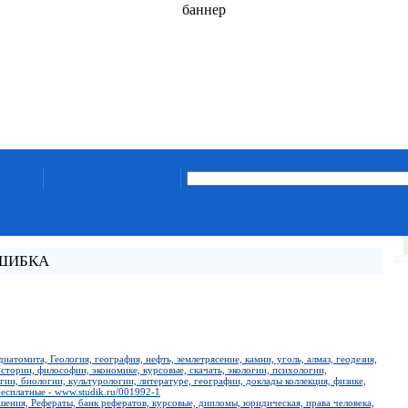
баннер
ОШИБКА
иатомита, Геология, география, нефть, землетрясение, камни, уголь, алмаз, геодезия,
стории, философии, экономике, курсовые, скачать, экологии, психологии,
ии, биологии, культурологии, литературе, географии, доклады коллекция, физике,
есплатные - www.studik.ru/001992-1
ния, Рефераты, банк рефератов, курсовые, дипломы, юридическая, права человека,