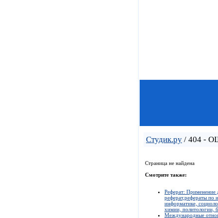
Студик.ру
/ 404 - 
Страница не найдена
Смотрите также:
Реферат: Применение д
реферат,рефераты по и
информатике, социолог
химии, политологии, б
Международные отноше