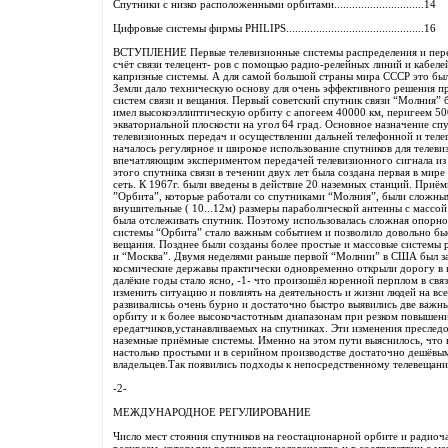
Спутники с низко расположенными орбитами..............................14
Цифровые системы фирмы PHILIPS..............................................16
ВСТУПЛЕНИЕ Первые телевизионные системы распределения и перед
счёт связи телецент- ров с помощью радио-релейных линий и кабеле
капризные системы. А для самой большой страны мира СССР это был
Земли дало техническую основу для очень эффективного решения п
систем связи и вещания. Первый советский спутник связи “Молния” 
имел высокоэллиптическую орбиту с апогеем 40000 км, перигеем 5
экваториальной плоскости на угол 64 град. Основное назначение сп
телевизионных передач и осуществлении дальней телефонной и теле
началось регулярное и широкое использование спутников для телеви
впечатляющим экспериментом передачей телевизионного сигнала из
этого спутника связи в течении двух лет была создана первая в мир
сеть. К 1967г. были введены в действие 20 наземных станций. При
”Орбита”, которые работали со спутниками “Молния”, были сложн
внушительные ( 10...12м) размеры параболической антенны с массой 
была отслеживать спутник. Поэтому использовалась сложная опорно-
системы “Орбита” стало важным событием и позволило довольно бы
вещания. Позднее были созданы более простые и массовые системы
и “Москва”. Двумя неделями раньше первой “Молнии” в США был зап
космические державы практически одновременно открыли дорогу в ко
далёкие годы стало ясно, -1- что произошёл коренной перплом в св
изменить ситуацию и повлиять на деятельность и жизни людей на вс
развивалисьь очень бурно и достаточно быстро выявились две важн
орбиту и к более высокочастотным диапазонам при резком повышен
ередатчиков,устанавливаемых на спутниках. Эти изменения преслед
наземные приёмные системы. Именно на этом пути выяснилось, что 
настолько простыми и в серийном производстве достаточно дешёвы
владельцев.Так появились подходы к непосредственному телевещан
-2-
МЕЖДУНАРОДНОЕ РЕГУЛИРОВАНИЕ
Число мест стояния спутников на геостационарной орбите и радиоч