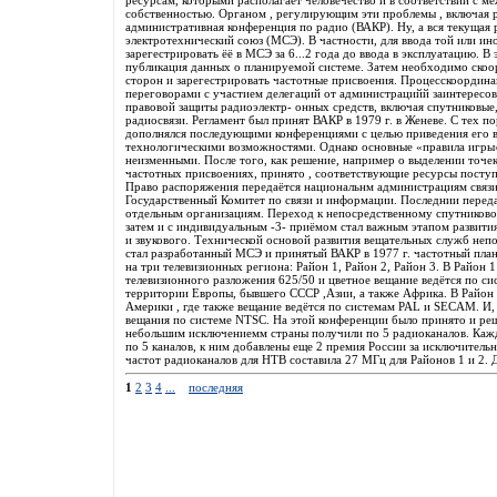
ресурсам, которыми располагает человечество и в соответствии с 
собственностью. Органом , регулирующим эти проблемы , включая р
административная конференция по радио (ВАКР). Ну, а вся текущая
электротехнический союз (МСЭ). В частности, для ввода той или ин
зарегестрировать ёё в МСЭ за 6...2 года до ввода в эксплуатацию. В
публикация данных о планируемой системе. Затем необходимо скоо
сторон и зарегестрировать частотные присвоения. Процесскоординац
переговорами с участием делегаций от администрацийй заинтерес
правовой защиты радиоэлектр- онных средств, включая спутниковые
радиосвязи. Регламент был принят ВАКР в 1979 г. в Женеве. С тех 
дополнялся последующими конференциями с целью приведения его в
технологическими возможностями. Однако основные «правила игры»
неизменными. После того, как решение, например о выделении точе
частотных присвоениях, принято , соответствующие ресурсы поступ
Право распоряжения передаётся национальнм администрациям связи 
Государственный Комитет по связи и информации. Последнии перед
отдельным организациям. Переход к непосредственному спутниково
затем и с индивидуальным -3- приёмом стал важным этапом развития
и звукового. Технической основой развития вещательных служб неп
стал разработанный МСЭ и принятый ВАКР в 1977 г. частотный план
на три телевизионных региона: Район 1, Район 2, Район 3. В Район 1
телевизионного разложения 625/50 и цветное вещание ведётся по с
территории Европы, бывшего СССР ,Азии, а также Африка. В Район
Америки , где также вещание ведётся по системам PAL и SECAM. И, 
вещания по системе NTSC. На этой конференции было принято и реш
небольшим исключениемм страны получили по 5 радиоканалов. Каж
по 5 каналов, к ним добавлены еще 2 премия России за исключите
частот радиоканалов для НТВ составила 27 МГц для Районов 1 и 2. 
1
2
3
4
...
последняя