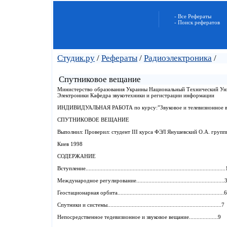
- Все Рефераты
- Поиск рефератов
Студик.ру
/
Рефераты
/
Радиоэлектроника
/
Спутниковое вещание
Министерство образования Украины Национальный Технический Ун
Электроники Кафедра звукотехники и регистрации информации
ИНДИВИДУАЛЬНАЯ РАБОТА по курсу:”Звуковое и телевизионное 
СПУТНИКОВОЕ ВЕЩАНИЕ
Выполнил: Проверил: студент III курса ФЭЛ Янушевский О.А. груп
Киев 1998
СОДЕРЖАНИЕ
Вступление............................................................................................
Международное регулирование..........................................................
Геостационарная орбита......................................................................6
Спутники и системы...........................................................................7
Непосредственное тедевизионное и звуковое вещание...................9