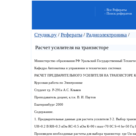
- Все Рефераты
- Поиск рефератов
Студик.ру
/
Рефераты
/
Радиоэлектроника
/
Расчет усилителя на транзисторе
Министерство образования РФ Уральский Государственный Техниче
Кафедра Автоматика и управление в технических системах
РАСЧЕТ ПРЕДВАРИТЕЛЬНОГО УСИЛИТЕЛЯ НА ТРАНЗИСТОРЕ К
Курсовая работа по Электронике
Студент гр. Р-291а А.С. Клыков
Преподаватель доцент, к.т.н. В. И. Паутов
Екатеринбург 2000
Содержание.
1. Предварительные данные для расчета усилителя 3 2. Выбор транз
UН=0.2 В RН=0.3 кОм RС=0.5 кОм К=90 t max=70 0C S=4 fн=50 Гц f
Произведем необходимые расчеты для выбора транзистор: где Uн на