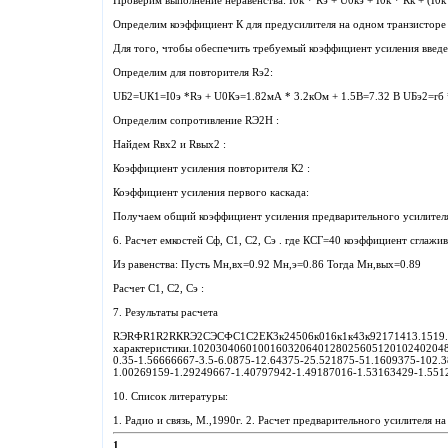
Проверим выполнение неравенства: I0к * Rэ + U0кэ + I0к * Rк + (I0к 
Определим коэффициент К для предусилителя на одном транзистор
Для того, чтобы обеспечить требуемый коэффициент усиления введе
Определим для повторителя Rэ2:
UБ2=UК1=I0э *Rэ + U0Кэ=1.82мА * 3.2кОм + 1.5В=7.32 В UБэ2=rб 
Определим сопротивление RЭ2Н :
Найдем Rвх2 и Rвых2 :
Коэффициент усиления повторителя К2 :
Коэффициент усиления первого каскада:
Получаем общий коэффициент усиления предварительного усилителя
6. Расчет емкостей Сф, С1, С2, Сэ . где КСГ=40 коэффициент сглажи
Из равенства: Пусть Мн,вх=0.92 Мн,э=0.86 Тогда Мн,вых=0.89
Расчет С1, С2, Сэ :
7. Результаты расчета
RЭRФR1R2RКRЭ2СЭСФС1С2ЕК3к24506к016к1к43к92171413.1519.75В 
характеристики.102030406010016032064012802560512010240204804
0.35-1.56666667-3.5-6.0875-12.64375-25.521875-51.1609375-10
1.00269159-1.29249667-1.40797942-1.49187016-1.53163429-1.551
10. Список литературы:
1. Радио и связь, М.,1990г. 2. Расчет предварительного усилителя н
1