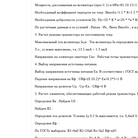
Мощность, рассеиваемая на коллекторе (при=1.1) к=8Pн=81.10.13=1
Необходимый коэффициент передачи по току: Внеобх=1.5 * К=1.5 * 
Необходимая добротность усилителя Dу: Dу=10 * К * в=20 * *в * К=
По расчетным данным и из условий : Ркmax >Рк , Bmin Bнеобх , в 
3. Расчет режима транзистора по постоянному току.
Максимальный ток коллектора Iк,м : Ток коллектора Iк определяем п
Т.о., условие выполнено, т.к. 13.5 мкА > 1.3 мкА
Напряжение на оллекторе-эмиттере Uкэ : Рабочая точка транзистора
4. Выбор напряжения источника питания.
Выбор напряжения источника питания Ек: В соответствии с ГОСТ в
Падение напряжения на Rф : URф=(0.10.2)* Ек=0.2*5=1 В
Напряжение на делителе Uд : Uд=Ек - URф=4 В
5. Расчет элементов, обеспечивающих рабочий режим транзистора.
Определим Rк : Найдем Uб :
Найдем R2 :
Определим ток делителя: Условие Iд 0.2 Iк выполняется, т.к. 0,4мА 0
Определим Rф :
По ГОСТу выбираем: R1=6к0 R2=16к0 Rэ=3к2 Rф=к45